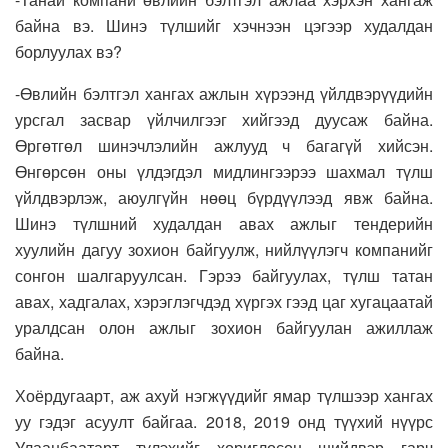
байна вэ. Шинэ түлшийг хэчнээн цэгээр худалдан
борлуулах вэ?
-Өвлийн бэлтгэл хангах ажлын хүрээнд үйлдвэрүүдийн
урсгал засвар үйлчилгээг хийгээд дуусаж байна.
Өргөтгөл шинэчлэлийн ажлууд ч багагүй хийсэн.
Өнгөрсөн оны үлдэгдэл мидлингээрээ шахмал түлш
үйлдвэрлэж, аюулгүйн нөөц бүрдүүлээд явж байна.
Шинэ түлшний худалдан авах ажлыг тендерийн
хуулийн дагуу зохион байгуулж, нийлүүлэгч компанийг
сонгон шалгаруулсан. Гэрээ байгуулах, түлш татан
авах, хадгалах, хэрэглэгчдэд хүргэх гээд цаг хугацаатай
уралдсан олон ажлыг зохион байгуулан ажиллаж
байна.
Хоёрдугаарт, аж ахуй нэгжүүдийг ямар түлшээр хангах
уу гэдэг асуулт байгаа. 2018, 2019 онд түүхий нүүрс
Улаанбаатарт түлэхийг хориглосон шийдвэр гарч