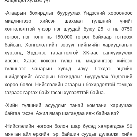
-Агаарын бохирдлыг бууруулах Үндэсний хорооноос
мидлингээр хийсэн шахмал түлшний үнийг
хөнгөлөлттэй үнээр нэг шуудай буюу 25 кг нь 3750
төгрөг, нэг тонн нь 150.000 төгрөг байхаар тогтоож
байсан. Хөнгөлөлтийн зөрүүг нийгмийн хариуцлагын
хүрээнд Эрдэнэс тавантолгой ХК-аас санхүүжүүлж
ирсэн. Хагас коксон түлш нь мидлингээр хийсэн
түлшнээс чанарын хувьд илүү. Гэхдээ эцсийн
шийдвэрийг Агаарын бохирдлыг бууруулах Үндэсний
хороо болон Нийслэлийн агаарын бохирдолтой тэмцэх
газраас гаргах байх гэсэн хүлээлттэй байна.
-Хийн түлшний асуудлыг танай компани хариуцаж
байгаа гэсэн. Ажил ямар шатандаа явж байна вэ?
-Нийслэлийн ногоон болон шар бүсэд хамрагдсан 50
мянган айл өрхийн гэр, байшин сууцыг дулаалж, хийн