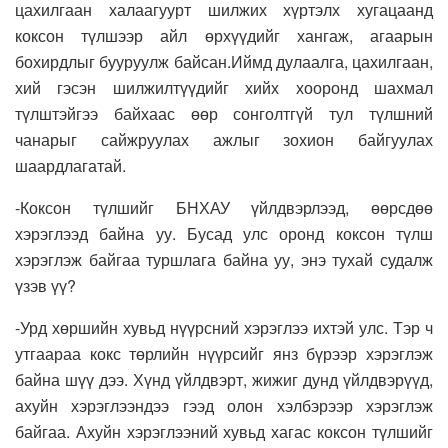
цахилгаан халаагуурт шилжих хүртэлх хугацаанд
коксон түлшээр айл өрхүүдийг хангаж, агаарын
бохирдлыг бууруулж байсан.Иймд дулаалга, цахилгаан,
хий гэсэн шилжилтүүдийг хийх хооронд шахмал
түлштэйгээ байхаас өөр сонголтгүй тул түлшний
чанарыг сайжруулах ажлыг зохион байгуулах
шаардлагатай.
-Коксон түлшийг БНХАУ үйлдвэрлээд, өөрсдөө
хэрэглээд байна уу. Бусад улс оронд коксон түлш
хэрэглэж байгаа туршлага байна уу, энэ тухай судалж
үзэв үү?
-Урд хөршийн хувьд нүүрсний хэрэглээ ихтэй улс. Тэр ч
утгаараа кокс төрлийн нүүрсийг янз бүрээр хэрэглэж
байна шүү дээ. Хүнд үйлдвэрт, жижиг дунд үйлдвэрүүд,
ахуйн хэрэглээндээ гээд олон хэлбэрээр хэрэглэж
байгаа. Ахуйн хэрэглээний хувьд хагас коксон түлшийг