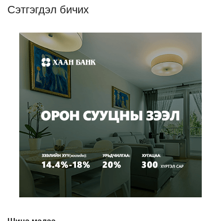
Сэтгэгдэл бичих
Шинэ мэдээ