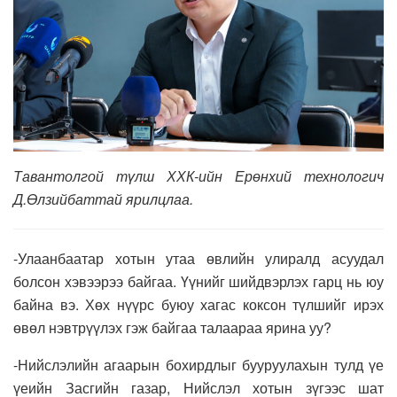
Тавантолгой түлш ХХК-ийн Ерөнхий технологич
Д.Өлзийбаттай ярилцлаа.
-Улаанбаатар хотын утаа өвлийн улиралд асуудал
болсон хэвээрээ байгаа. Үүнийг шийдвэрлэх гарц нь юу
байна вэ. Хөх нүүрс буюу хагас коксон түлшийг ирэх
өвөл нэвтрүүлэх гэж байгаа талаараа ярина уу?
-Нийслэлийн агаарын бохирдлыг бууруулахын тулд үе
үеийн Засгийн газар, Нийслэл хотын зүгээс шат