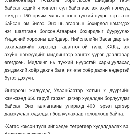
байсан хэдий ч хяналт сул байснаас аж ахуй нэгжүүд
жилдээ 150 орчим мянган тонн түүхий нүүрс хэрэглэж
байсан юм билээ. Энэ нь агаарын бохирдол нэмэгдэх
нэг шалтгаан болсон.Агаарын бохирдлыг бууруулах
Үндэсний хорооны шийдвэр, Нийслэлийн Засаг даргын
захирамжийн хүрээнд Тавантолгой түлш ХХК-д аж
ахуйн нэгжүүдийг мидлингээр хангах үүрэг даалгавар
өгөгдсөн. Мидлинг нь түүхий нүүрстэй харьцуулахад
дэгдэмхий хоёр дахин бага, илчлэг хоёр дахин өндөртэй
бүтээгдэхүүн.
Өнгөрсөн жилүүдэд Улаанбаатар хотын 7 дүүргийн
хэмжээнд 650 гаруй гэрээт цэгээр худалдан борлуулдаг
байсан. Энэ галлагааны улиралд 400 гэрээт цэгээр
дамжуулан худалдан борлуулахаар төлөвлөөд байна.
-Хагас коксон түлшийг хэдэн төгрөгөөр худалдаалах вэ.
Алдагдал хүлээх үү?