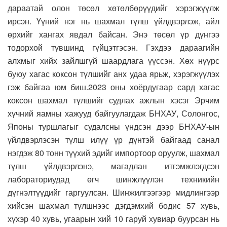
дараатай олон төсөл хөтөлбөрүүдийг хэрэгжүүлж
ирсэн. Үүний нэг нь шахмал түлш үйлдвэрлэж, айл
өрхийг хангах явдал байсан. Энэ төсөл үр дүнгээ
тодорхой түвшинд гүйцэтгэсэн. Гэхдээ дараагийн
алхмыг хийх зайлшгүй шаардлага үүссэн. Хөх нүүрс
буюу хагас коксон түлшийг анх удаа ярьж, хэрэгжүүлэх
гэж байгаа юм биш.2023 оны хоёрдугаар сард хагас
коксон шахмал түлшийг судлах ажлын хэсэг Эрчим
хүчний яамны хажууд байгуулагдаж БНХАУ, Солонгос,
Японы туршлагыг судалсны үндсэн дээр БНХАУ-ын
үйлдвэрлэсэн түлш илүү үр дүнтэй байгаад санал
нэгдэж 80 тонн түүхий эдийг импортоор оруулж, шахмал
түлш үйлдвэрлэнэ, магадлан итгэмжлэгдсэн
лабораториудад өгч шинжлүүлэн техникийн
дүгнэлтүүдийг гаргуулсан. Шинжилгээгээр мидлингээр
хийсэн шахмал түлшнээс дэгдэмхий бодис 57 хувь,
хүхэр 40 хувь, угаарын хий 10 гаруй хувиар буурсан нь