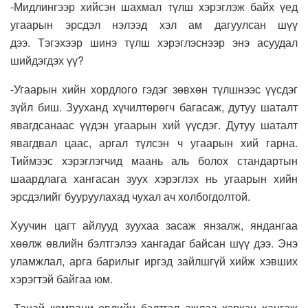
-Мидлингээр хийсэн шахмал түлш хэрэглэж байх үед
угаарын эрсдэл нэлээд хэл ам дагуулсан шүү
дээ. Тэгэхээр шинэ түлш хэрэглэснээр энэ асуудал
шийдэгдэх үү?
-Угаарын хийн хордлого гэдэг зөвхөн түлшнээс үүсдэг
зүйл биш. Зууханд хүчилтөрөгч багасаж, дутуу шаталт
явагдсанаас үүдэн угаарын хий үүсдэг. Дутуу шаталт
явагдвал цаас, аргал түлсэн ч угаарын хий гарна.
Тиймээс хэрэглэгчид маань аль болох стандартын
шаардлага хангасан зуух хэрэглэх нь угаарын хийн
эрсдэлийг бууруулахад чухал ач холбогдолтой.
Хуучин цагт айлууд зуухаа засаж янзалж, яндангаа
хөөлж өвлийн бэлтгэлээ хангадаг байсан шүү дээ. Энэ
уламжлал, арга барилыг иргэд зайлшгүй хийж хэвших
хэрэгтэй байгаа юм.
-Танай компани өвлийн бэлтгэл ажлаа хэрхэн хангаж