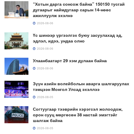
“Хотын дарга сонсож байна” 150150 тусгай
дугаарыг наймдугаар сарын 14-нөөс
ажиллуулж эхэлнэ
2026-08-06
Үс шинээр үргээлгэх буюу засуулахад эд,
эдлэл, идээ, ундаа олно
2026-08-06
Улаанбаатарт 29 хэм дулаан байна
2026-08-06
Зүүн азийн волейболын аварга шалгаруулах
тэмцээн Монгол Улсад эхэллээ
2026-08-05
Согтуугаар тээврийн хэрэгсэл жолоодож,
орон сууц мөргөсөн 38 настай эмэгтэйг
шалгаж байна
2026-08-05