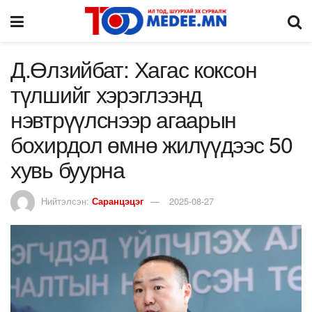
Д.Өлзийбат: Хагас коксон
түлшийг хэрэглээнд
нэвтрүүлснээр агаарын
бохирдол өмнө жилүүдээс 50
хувь буурна
Нийтэлсэн:
Саранцэцэг
2025-08-27