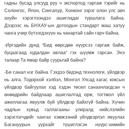
гадны бусад улсууд руу ч экспортод гаргаж тэрийг нь
Солонгос, Япон, Сингапур, Хонконг зэрэг олон улс авч
ахуйн хэрэглээндээ ашигладаг туршлага байна.
Дээрээс нь БНХАУ-ын дотоодын стандарт маш хатуу
чанга учир бүтээгдэхүүн нь чанартай сайн гарч байна.
-Иргэдийн дунд “Бид өөрсдөө нүүрсээ гаргаж байж,
буцаагаад худалдан авлаа” гэх шүүмж гарсан. Энэ
талаар Та ямар байр суурьтай байна?
-Би санал нэг байна. Гэхдээ бидэнд технологи, үйлдвэр
нь алга. Тодорхой хэлбэл, Монгол Улсад хагас коксын
үйлдвэр байгуулах хэд хэдэн төсөл санаачлагдсан ч
өнөөдрийн байдлаар ашиглалтад орж, тогтмол үйл
ажиллагаа явуулж буй үйлдвэр байхгүй байна. Хүчин
чадлын хувьд галлагааны улиралд нийслэлийн
хэрэглэгчдийг хангах хэмжээний үйлдвэрлэл явуулах
Багануурын уурхайг түшиглэсэн нүүрс-химийн