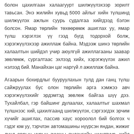
болон цахилгаан халаагуурт шилжүүлэхээр зорилт
тавьсан. Энэ жилийн хувьд 5000 айлыг хийн түлшинд
шилжүүлэх ажлын суурь судалгаа хийгдээд бэлэн
болсон. Ямар төрлийн төхөөрөмж ашиглах уу, ямар
түлш хэрэглэх үү гээд бүгд тодорхой болж,
хэрэгжүүлэхээр ажиллаж байна. Мэдээж шинэ төрлийн
халаалтын шийдэл учир аюулгүй ажиллагааны заавар
зөвлөмж, сургалтаас эхлээд хийх, хэрэгжүүлэх ажил
нэлээд бий. Манайхан цаг наргүй л ажиллаж байна.
Агаарын бохирдлыг бууруулахын тулд дан ганц түлш
сайжруулах бус олон төрлийн арга хэмжээ авч
хэрэгжүүлэхийг эрдэмтэд зөвлөж байгаа шүү дээ.
Тухайлбал, гэр байшинг дулаалах, халаалтыг шахмал
түлшнээс хий, цахилгаанд шилжүүлэх, сэргээгдэх эрчим
хүчийг ашиглах, пассив хаус хороолол бий болгох ч
гэдэг юм уу, тэрчлэн автомашины нүүрсэн яндан, жижиг
дунд оврын уурын зуухны яндангийн шүүлтүүр, хийд