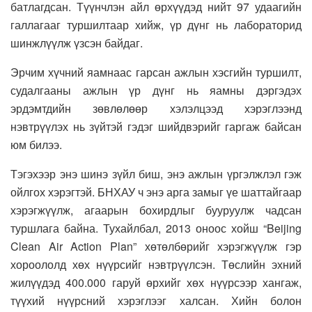
батлагдсан. Түүнчлэн айл өрхүүдэд нийт 97 удаагийн
галлагааг туршилтаар хийж, үр дүнг нь лабораторид
шинжлүүлж үзсэн байдаг.
Эрчим хүчний яамнаас гарсан ажлын хэсгийн туршилт,
судалгааны ажлын үр дүнг нь яамны дэргэдэх
эрдэмтдийн зөвлөлөөр хэлэлцээд хэрэглээнд
нэвтрүүлэх нь зүйтэй гэдэг шийдвэрийг гаргаж байсан
юм билээ.
Тэгэхээр энэ шинэ зүйл биш, энэ ажлын үргэлжлэл гэж
ойлгох хэрэгтэй. БНХАУ ч энэ арга замыг үе шаттайгаар
хэрэгжүүлж, агаарын бохирдлыг бууруулж чадсан
туршлага байна. Тухайлбал, 2013 оноос хойш “Beijing
Clean Air Action Plan” хөтөлбөрийг хэрэгжүүлж гэр
хороололд хөх нүүрсийг нэвтрүүлсэн. Төслийн эхний
жилүүдэд 400.000 гаруй өрхийг хөх нүүрсээр хангаж,
түүхий нүүрсний хэрэглээг халсан. Хийн болон