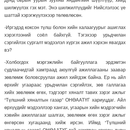
шилжүүлэх гэх мэт. Энэ шилжилтүүдийг Нийслэлээс үе
шаттай хэрэгжүүлэхээр төлөвлөсөн.
-Иргэдэд коксон түлш болон хийн халаагуурыг ашиглах
хэрэглээний соёл байхгүй. Тэгэхээр урьдчилан
сэргийлэх сургалт мэдээлэл хүргэх ажил хэрхэн явагдах
вэ?
-Холбогдох мэргэжлийн байгууллага эрдэмтэн
судлаачидтай хамтраад аюулгүй ажиллагааны заавар
зөвлөмж боловсруулах ажил хийгдэж байна. Ер нь айл
өрхийг угаараас урьдчилан сэргийлэх, зөв галлагаа
хийх зөвлөмж өгөх, тэдгээрт хяналт тавих зэрэг ажлыг
“Түлшний хяналтын газар” ОНӨААТҮГ хариуцдаг. Айл
өрхүүдийг мэдээллээр хангах, угаарын хийн мэдрэгчийн
хэвийн ажиллагааг шалгах, зөвлөмж өгөх зэрэг ажлыг
өнгөрсөн хугацаанд хийж ирсэн. Иймд “Түлшний
хяналтын газар” ОНӨААТҮГ-тай хамтран коксон түлш