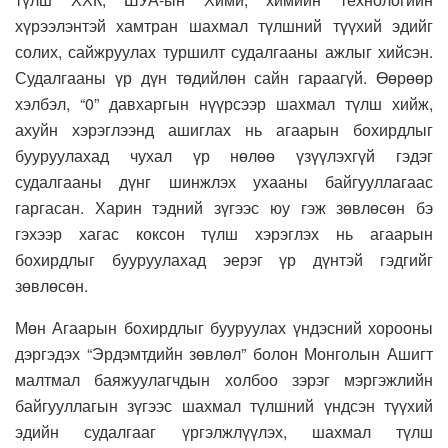
хүрээлэнтэй хамтран шахмал түлшний түүхий эдийг
солих, сайжруулах туршилт судалгааны ажлыг хийсэн.
Судалгааны үр дүн төдийлөн сайн гараагүй. Өөрөөр
хэлбэл, “0” давхаргын нүүрсээр шахмал түлш хийж,
ахуйн хэрэглээнд ашиглах нь агаарын бохирдлыг
бууруулахад чухал үр нөлөө үзүүлэхгүй гэдэг
судалгааны дүнг шинжлэх ухааны байгууллагаас
гаргасан. Харин тэдний зүгээс юу гэж зөвлөсөн бэ
гэхээр хагас коксон түлш хэрэглэх нь агаарын
бохирдлыг бууруулахад эерэг үр дүнтэй гэдгийг
зөвлөсөн.
Мөн Агаарын бохирдлыг бууруулах үндэсний хорооны
дэргэдэх “Эрдэмтдийн зөвлөл” болон Монголын Ашигт
малтмал баяжуулагчдын холбоо зэрэг мэргэжлийн
байгууллагын зүгээс шахмал түлшний үндсэн түүхий
эдийн судалгааг үргэлжлүүлэх, шахмал түлш