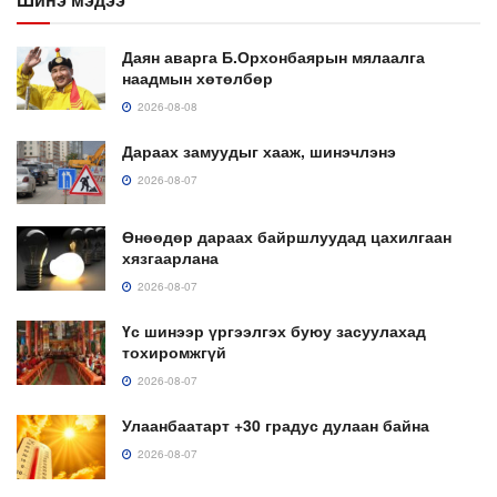
Даян аварга Б.Орхонбаярын мялаалга
наадмын хөтөлбөр
2026-08-08
Дараах замуудыг хааж, шинэчлэнэ
2026-08-07
Өнөөдөр дараах байршлуудад цахилгаан
хязгаарлана
2026-08-07
Үс шинээр үргээлгэх буюу засуулахад
тохиромжгүй
2026-08-07
Улаанбаатарт +30 градус дулаан байна
2026-08-07