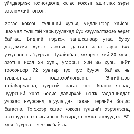
үйлдвэрлэх тохиолдолд хагас коксыг ашиглах зэрэг
зөвлөмжийг өгсөн.
Хагас коксон түлшний хувьд мидлингээр хийсэн
шахмал түлштэй харьцуулахад бүх үзүүлэлтээрээ эерэг
байгаа. Бидний нэрлэж заншсанаар утаа буюу
дэгдэмхий, хүхэр, азотын давхар исэл зэрэг бүх
үзүүлэлт нь буурсан. Тухайлбал, хүхэрлэг хий 80 хувь,
азотын исэл 24 хувь, угаарын хий 35 хувь, нийт
тоосонцор 72 хувиар тус тус буурч байгаа нь
туршилтаар тодорхойлогдсон. Энгийнээр
тайлбарлавал, нүүрсийг хагас кокс болгох явцад
нүүрсний хорт бодис давирхай болж гадагшилдаг
учраас нүүрсэнд агуулагдах таван төрлийн бодис
багасна. Тэгэхээр хагас коксон түлшийг хэрэглээнд
нэвтрүүлснээр агаарын бохирдол өмнө жилүүдээс 50
хувь буурна гэж үзэж байгаа.