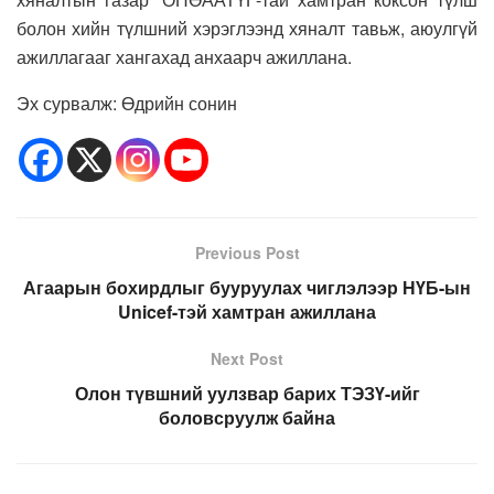
болон хийн түлшний хэрэглээнд хяналт тавьж, аюулгүй
ажиллагааг хангахад анхаарч ажиллана.
Эх сурвалж: Өдрийн сонин
Previous Post
Агаарын бохирдлыг бууруулах чиглэлээр НҮБ-ын
Unicef-тэй хамтран ажиллана
Next Post
Олон түвшний уулзвар барих ТЭЗҮ-ийг
боловсруулж байна