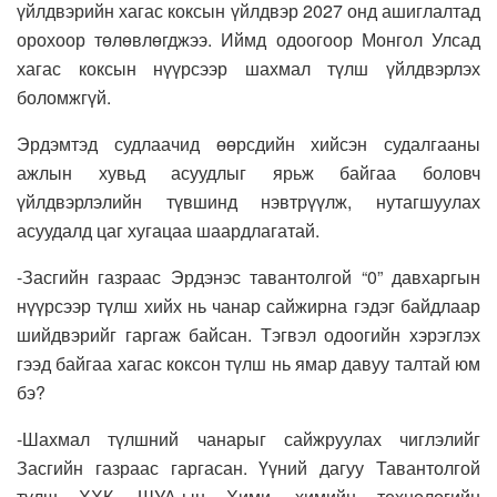
үйлдвэрийн хагас коксын үйлдвэр 2027 онд ашиглалтад
орохоор төлөвлөгджээ. Иймд одоогоор Монгол Улсад
хагас коксын нүүрсээр шахмал түлш үйлдвэрлэх
боломжгүй.
Эрдэмтэд судлаачид өөрсдийн хийсэн судалгааны
ажлын хувьд асуудлыг ярьж байгаа боловч
үйлдвэрлэлийн түвшинд нэвтрүүлж, нутагшуулах
асуудалд цаг хугацаа шаардлагатай.
-Засгийн газраас Эрдэнэс тавантолгой “0” давхаргын
нүүрсээр түлш хийх нь чанар сайжирна гэдэг байдлаар
шийдвэрийг гаргаж байсан. Тэгвэл одоогийн хэрэглэх
гээд байгаа хагас коксон түлш нь ямар давуу талтай юм
бэ?
-Шахмал түлшний чанарыг сайжруулах чиглэлийг
Засгийн газраас гаргасан. Үүний дагуу Тавантолгой
түлш ХХК, ШУА-ын Хими, химийн технологийн