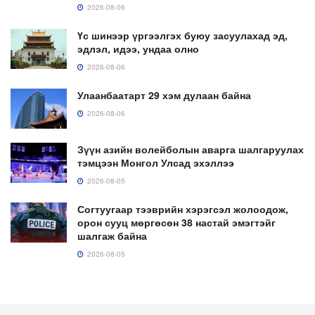
2026-08-06
Үс шинээр үргээлгэх буюу засуулахад эд,
эдлэл, идээ, ундаа олно
2026-08-06
Улаанбаатарт 29 хэм дулаан байна
2026-08-06
Зүүн азийн волейболын аварга шалгаруулах
тэмцээн Монгол Улсад эхэллээ
2026-08-05
Согтуугаар тээврийн хэрэгсэл жолоодож,
орон сууц мөргөсөн 38 настай эмэгтэйг
шалгаж байна
2026-08-05