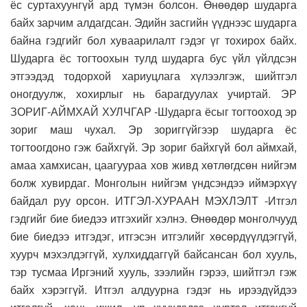
ёс суртахуунгүй ард түмэн болсон. Өнөөдөр шударга
байх зарчим алдагдсан. Эдийн засгийн үүднээс шударга
байна гэдгийг бол хуваарилалт гэдэг үг тохирох байх.
Шударга ёс тогтоохын тулд шударга бус үйл үйлдсэн
этгээдэд тодорхой хариуцлага хүлээлгэж, шийтгэл
оногдуулж, хохирлыг нь барагдуулах учиртай. ЭР
ЗОРИГ-АЙМХАЙ ХУЛЧГАР -Шударга ёсыг тогтооход эр
зориг маш чухал. Эр зориггүйгээр шударга ёс
тогтоогдоно гэж байхгүй. Эр зориг байхгүй бол аймхай,
амаа хамхисан, цаагуураа хов живд хөтлөгдсөн нийгэм
болж хувирдаг. Монголын нийгэм үндсэндээ иймэрхүү
байдал руу орсон. ИТГЭЛ-ХУРААН МЭХЛЭЛТ -Итгэл
гэдгийг бие биедээ итгэхийг хэлнэ. Өнөөдөр монголчууд
бие биедээ итгэдэг, итгэсэн итгэлийг хөсөрдүүлдэггүй,
хуурч мэхэлдэггүй, хулхиддаггүй байсансан бол хууль,
тэр тусмаа Иргэний хууль, зээлийн гэрээ, шийтгэл гэж
байх хэрэггүй. Итгэл алдуурна гэдэг нь ирээдүйдээ