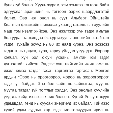
буцахгүй болно. Хууль журам, хэм хэмжээ тогтоож байж
адгууслаг араншинг нь тогтоон барих шаардлагатай
болно. Өөр нэг онол нь суут Альберт Эйнштейн
Квантын физикийн шинжлэх ухаанд таталцлын хуулийн
маш том нээлт хийсэн. Энэ нээлтээр хүн гэдэг амьтан
бол уураг тархиндаа ёс суртахууны энергийн эстэй гэж
үздэг. Тухайн эсүүд нь 80 их наяд хүрнэ. Энэ эсээсээ
гадагш нь цацаж, хүрч, хариу үйлдэл үзүүлдэг. Өөрөөр
хэлбэл, хүн бол оюун ухааны амьтан юм гэдэг
дүгнэлтийг хийсэн. Эндээс хүн, нийгмийн ижил юмс нь
ижил юмаа татдаг гэсэн гаргалгаа гаргасан. Монгол
ардын “Ороо нь ороогоороо, жороо нь жороогоороо”
гэдэг үг байдаг. Энэ бол сайн нь сайныгаа, муу нь
муугаа татдаг зүй тогтлыг хэлдэг. Энэ онолыг сүүлийн
үед дэлхийд ихээхэн ярих болсон. Хүний ёс суртахуун
удамшдаг, генд нь суусан энергиүд их байдаг. Тиймээс
хүний удам судрыг хар гэдэг монголчуудын яриа нь