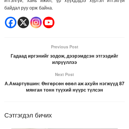
итгэлгүй, хань ижил, үр хүүхдэдээ хүртэл итгэхгүй
байдал руу орж байна.
Previous Post
Гадаад иргэнийг зодож, дээрэмдсэн этгээдийг
илрүүллээ
Next Post
А.Амартүвшин: Өнгөрсөн өвөл аж ахуйн нэгжүүд 87
мянган тонн түүхий нүүрс түлсэн
Сэтгэгдэл бичих