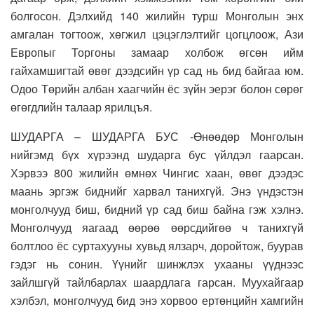
болгосон. Дэлхийд 140 жилийн турш Монголын энх
амгалан тогтоож, хөгжил цэцэглэлтийг цогцлоож, Ази
Европыг Торгоны замаар холбож өгсөн ийм
гайхамшигтай өвөг дээдсийн үр сад нь бид байгаа юм.
Одоо Төрийн албан хаагчийн ёс зүйн эерэг болон сөрөг
өгөгдлийн талаар ярилцъя.
ШУДАРГА – ШУДАРГА БУС -Өнөөдөр Монголын
нийгэмд бүх хүрээнд шударга бус үйлдэл гаарсан.
Хэрвээ 800 жилийн өмнөх Чингис хаан, өвөг дээдэс
маань эргэж биднийг харвал танихгүй. Энэ үндэстэн
монголчууд биш, бидний үр сад биш байна гэж хэлнэ.
Монголчууд яагаад өөрөө өөрсдийгөө ч танихгүй
болтлоо ёс суртахууны хувьд ялзарч, доройтож, буурав
гэдэг нь сонин. Үүнийг шинжлэх ухааны үүднээс
зайлшгүй тайлбарлах шаардлага гарсан. Муухайгаар
хэлбэл, монголчууд бид энэ хорвоо ертөнцийн хамгийн