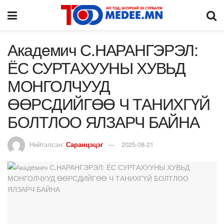
Акадeмич С.НАРАНГЭРЭЛ:
ЁС СУРТАХУУНЫ ХУВЬД
МОНГОЛЧУУД
ӨӨРСДИЙГӨӨ Ч ТАНИХГҮЙ
БОЛТЛОО ЯЛЗАРЧ БАЙНА
Нийтэлсэн:
Саранцэцэг
2025-08-21