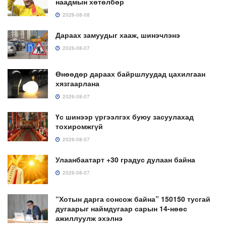
наадмын хөтөлбөр
2026-08-08
Дараах замуудыг хааж, шинэчлэнэ
2026-08-07
Өнөөдөр дараах байршлуудад цахилгаан
хязгаарлана
2026-08-07
Үс шинээр үргээлгэх буюу засуулахад
тохиромжгүй
2026-08-07
Улаанбаатарт +30 градус дулаан байна
2026-08-07
“Хотын дарга сонсож байна” 150150 тусгай
дугаарыг наймдугаар сарын 14-нөөс
ажиллуулж эхэлнэ