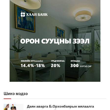
Шинэ мэдээ
Даян аварга Б.Орхонбаярын мялаалга