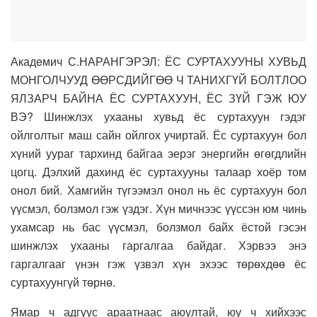
Акадeмич С.НАРАНГЭРЭЛ: ЁС СУРТАХУУНЫ ХУВЬД
МОНГОЛЧУУД ӨӨРСДИЙГӨӨ Ч ТАНИХГҮЙ БОЛТЛОО
ЯЛЗАРЧ БАЙНА ЁС СУРТАХУУН, ЁС ЗҮЙ ГЭЖ ЮУ
ВЭ? Шинжлэх ухааны хувьд ёс суртахуун гэдэг
ойлголтыг маш сайн ойлгох учиртай. Ёс суртахуун бол
хүний уураг тархинд байгаа эерэг энергийн өгөгдлийн
цогц. Дэлхий дахинд ёс суртахууны талаар хоёр том
онол бий. Хамгийн түгээмэл онол нь ёс суртахуун бол
үүсмэл, болзмол гэж үздэг. Хүн мичнээс үүссэн юм чинь
ухамсар нь бас үүсмэл, болзмол байх ёстой гэсэн
шинжлэх ухааны гаргалгаа байдаг. Хэрвээ энэ
гаргалгааг үнэн гэж үзвэл хүн эхээс төрөхдөө ёс
суртахуунгүй төрнө.
Ямар ч адгуус араатнаас аюултай, юу ч хийхээс