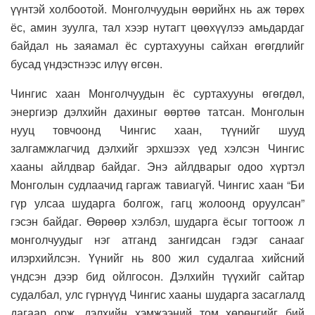
үүнтэй холбоотой. Монголчуудын өөрийнх нь аж төрөх
ёс, амин зуулга, тал хээр нутагт цөөхүүлээ амьдардаг
байдал нь заяамал ёс суртахууны сайхан өгөгдлийг
бусад үндэстнээс илүү өгсөн.
Чингис хаан Монголчуудын ёс суртахууны өгөгдөл,
энергиэр дэлхийн дахиныг өөртөө татсан. Монголын
нууц товчоонд Чингис хаан, түүнийг шууд
залгамжлагчид дэлхийг эрхшээх үед хэлсэн Чингис
хааны айлдвар байдаг. Энэ айлдварыг одоо хүртэл
Монголын судлаачид гаргаж тавиагүй. Чингис хаан “Би
гүр улсаа шударга болгож, гагц жолоонд оруулсан”
гэсэн байдаг. Өөрөөр хэлбэл, шударга ёсыг тогтоож л
монголчуудыг нэг атганд зангидсан гэдэг санааг
илэрхийлсэн. Үүнийг нь 800 жил судалгаа хийсний
үндсэн дээр бид ойлгосон. Дэлхийн түүхийг сайтар
судалбал, улс гүрнүүд Чингис хааны шударга засаглалд
дагаар орж, дэлхийн хэмжээний том хөрөнгийг бий