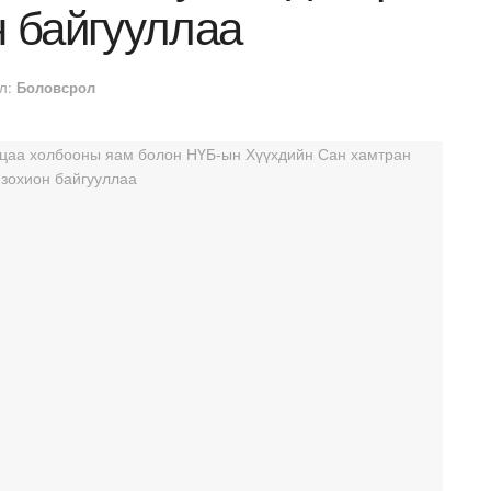
н байгууллаа
л:
Боловсрол