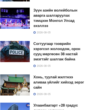
Зүүн азийн волейболын
аварга шалгаруулах
тэмцээн Монгол Улсад
эхэллээ
2026-08-05
Согтуугаар тээврийн
хэрэгсэл жолоодож, орон
сууц мөргөсөн 38 настай
эмэгтэйг шалгаж байна
2026-08-05
Хонь, туулай жилтнээ
аливаа үйлийг хийхэд эерэг
сайн
2026-08-05
Улаанбаатарт +28 градус