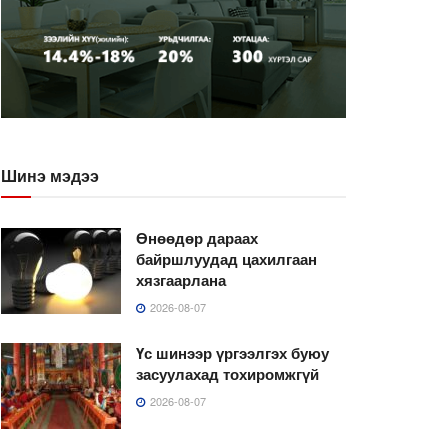
Шинэ мэдээ
Өнөөдөр дараах
байршлуудад цахилгаан
хязгаарлана
2026-08-07
Үс шинээр үргээлгэх буюу
засуулахад тохиромжгүй
2026-08-07