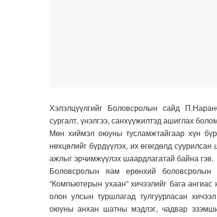
Хэлэлцүүлгийг Боловсролын сайд П.Наран
сургалт, үнэлгээ, санхүүжилтэд ашиглах боло
Мөн хиймэл оюуны тусламжтайгаар хүн бүрд
нөхцөлийг бүрдүүлэх, их өгөгдөлд суурилсан
ажлыг эрчимжүүлэх шаардлагатай байна гэв.
Боловсролын яам ерөнхий боловсролын 
“Компьютерын ухаан” хичээлийг бага ангиас 
олон улсын туршлагад тулгуурласан хичээл
оюуны анхан шатны мэдлэг, чадвар эзэмших