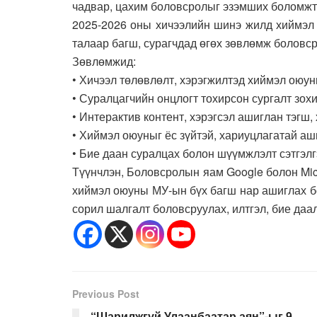
чадвар, цахим боловсролыг эзэмших боломжт
2025-2026 оны хичээлийн шинэ жилд хиймэл 
талаар багш, сурагчдад өгөх зөвлөмж боловср
Зөвлөмжид:
• Хичээл төлөвлөлт, хэрэгжилтэд хиймэл оюун
• Суралцагчийн онцлогт тохирсон сургалт зох
• Интерактив контент, хэрэгсэл ашиглан тэгш,
• Хиймэл оюуныг ёс зүйтэй, хариуцлагатай аш
• Бие даан суралцах болон шүүмжлэлт сэтгэлгэ
Түүнчлэн, Боловсролын яам Google болон Mic
хиймэл оюуны МУ-ын бүх багш нар ашиглах бо
сорил шалгалт боловсруулах, илтгэл, бие даал
Previous Post
“Шарилжгүй Улаанбаатар аян”-ыг 9