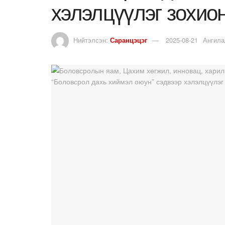
хэлэлцүүлэг зохио
Нийтэлсэн:
Саранцэцэг
2025-08-21
Ангила