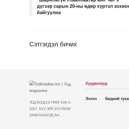
дүгээр сарын 20-ны өдөр хүртэл зохио
байгуулна
Сэтгэгдэл бичих
Хуудаснууд
Эхлэл
Бидний туха
ТОД МЭДЭЭ ГРӨҮ ХХК ©
2021. БҮХ ЭРХ ХУУЛИАР
ХАМГААЛАГДСАН.