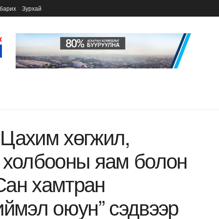
барих
Зурхай
 Цахим хөгжил,
 холбооны яам болон
Сан хамтран
иймэл оюун” сэдвээр