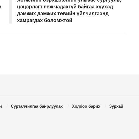
н
цэцэрлэгт явж чадахгүй байгаа хүүхэд
дэмжих дэмжих төвийн үйлчилгээнд
хамрагдах боломжтой
й
Сурталчилгаа байрлуулах
Холбоо барих
Зурхай