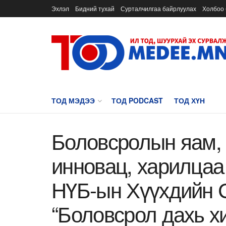
Эхлэл
Бидний тухай
Сурталчилгаа байрлуулах
Холбоо 
ТОД МЭДЭЭ
ТОД PODCAST
ТОД ХҮН
Боловсролын яам,
инновац, харилцаа
НҮБ-ын Хүүхдийн 
“Боловсрол дахь х