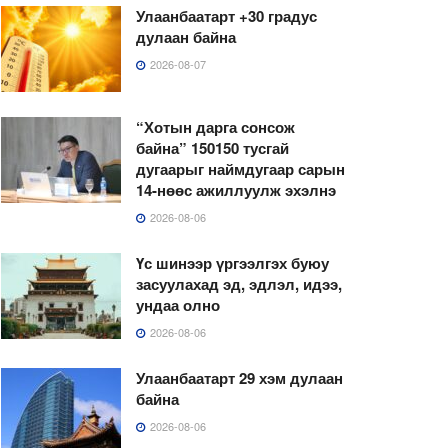
Улаанбаатарт +30 градус
дулаан байна
2026-08-07
“Хотын дарга сонсож
байна” 150150 тусгай
дугаарыг наймдугаар сарын
14-нөөс ажиллуулж эхэлнэ
2026-08-06
Үс шинээр үргээлгэх буюу
засуулахад эд, эдлэл, идээ,
ундаа олно
2026-08-06
Улаанбаатарт 29 хэм дулаан
байна
2026-08-06