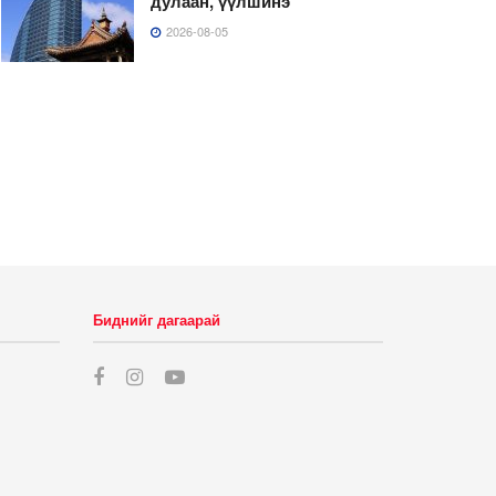
дулаан, үүлшинэ
2026-08-05
Биднийг дагаарай