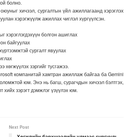
ой болно.
оюуныг хичээл, сургалтын үйл ажиллагаанд хэрэглэх
уулан хэрэгжүүлж ажиллах чиглэл хүргүүлсэн.
ыг хэрэглэгдэхүүн болгон ашиглах
ион байгуулах
 хүртээмжтэй сургалт явуулах
иглах
э хөгжүүлэх зэргийг тусгажээ.
rosoft компанитай хамтран ажиллаж байгаа ба Gemini
ломжтой юм. Энэ нь багш, сурагчдын хичээл бэлтгэх,
т хийх зэрэгт дэмжлэг үзүүлэх юм.
Next Post
Хөгжлийн бэрхшээлийн улмаас сургууль,