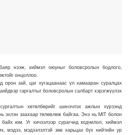
баяр нээж, хиймэл оюуныг боловсролын бодлого,
мжтойг онцоллоо.
 орон зай, цаг хугацаанаас үл хамааран суралцах
 шийдвэр гаргалтыг боловсролын салбарт хэрэгжүүлэх
сургалтын хөтөлбөрийг шинэчлэх ажлын хүрээнд
нь эхлэн заахаар төлөвлөж байгаа. Энэ нь MIT болон
 байх юм. Уг хичээлээр сурагчид кодчилол, хиймэл
, мэдээ, мэдээлэлтэй зөв харьцах бүх нийтийн ур