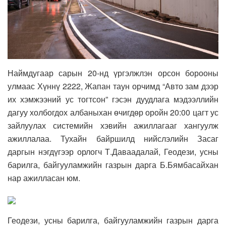
Наймдугаар сарын 20-нд үргэлжлэн орсон борооны
улмаас Хүннү 2222, Жапан таун орчимд “Авто зам дээр
их хэмжээний ус тогтсон” гэсэн дуудлага мэдээллийн
дагуу холбогдох албаныхан өчигдөр оройн 20:00 цагт ус
зайлуулах системийн хэвийн ажиллагааг хангуулж
ажиллалаа. Тухайн байршилд нийслэлийн Засаг
даргын нэгдүгээр орлогч Т.Даваадалай, Геодези, усны
барилга, байгууламжийн газрын дарга Б.Бямбасайхан
нар ажилласан юм.
Геодези, усны барилга, байгууламжийн газрын дарга