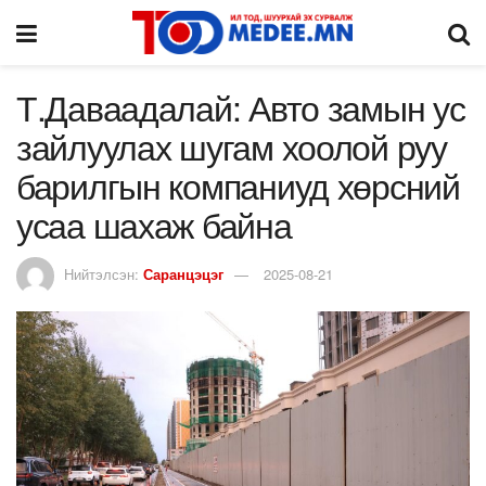
Т.Даваадалай: Авто замын ус
зайлуулах шугам хоолой руу
барилгын компаниуд хөрсний
усаа шахаж байна
Нийтэлсэн:
Саранцэцэг
2025-08-21