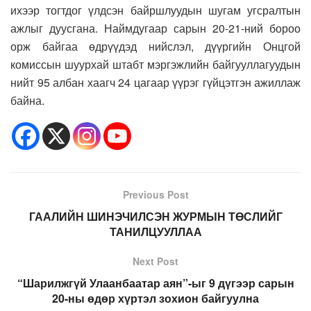
ихээр тогтдог үлдсэн байршлуудын шугам угсралтын
ажлыг дуусгана. Наймдугаар сарын 20-21-ний бороо
орж байгаа өдрүүдэд нийслэл, дүүргийн Онцгой
комиссын шуурхай штабт мэргэжлийн байгууллагуудын
нийт 95 албан хаагч 24 цагаар үүрэг гүйцэтгэн ажиллаж
байна.
Previous Post
ГААЛИЙН ШИНЭЧИЛСЭН ЖУРМЫН ТӨСЛИЙГ
ТАНИЛЦУУЛЛАА
Next Post
“Шарилжгүй Улаанбаатар аян”-ыг 9 дүгээр сарын
20-ны өдөр хүртэл зохион байгуулна