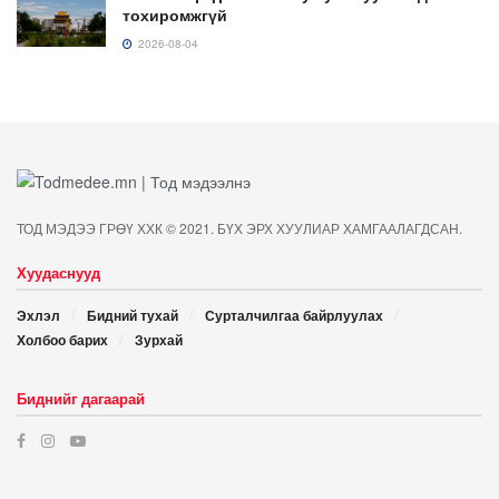
тохиромжгүй
2026-08-04
ТОД МЭДЭЭ ГРӨҮ ХХК © 2021. БҮХ ЭРХ ХУУЛИАР ХАМГААЛАГДСАН.
Хуудаснууд
Эхлэл
Бидний тухай
Сурталчилгаа байрлуулах
Холбоо барих
Зурхай
Биднийг дагаарай