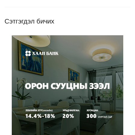
Сэтгэгдэл бичих