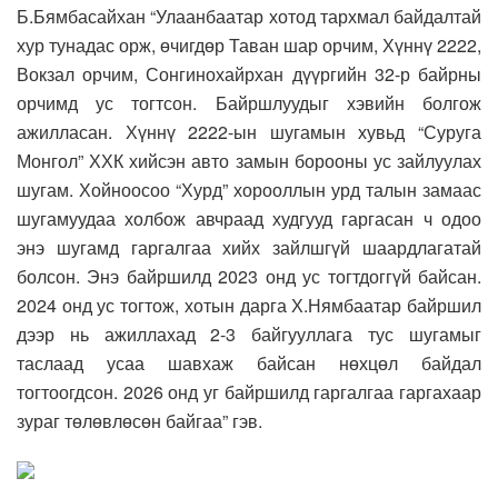
Б.Бямбасайхан “Улаанбаатар хотод тархмал байдалтай
хур тунадас орж, өчигдөр Таван шар орчим, Хүннү 2222,
Вокзал орчим, Сонгинохайрхан дүүргийн 32-р байрны
орчимд ус тогтсон. Байршлуудыг хэвийн болгож
ажилласан. Хүннү 2222-ын шугамын хувьд “Суруга
Монгол” ХХК хийсэн авто замын борооны ус зайлуулах
шугам. Хойноосоо “Хурд” хорооллын урд талын замаас
шугамуудаа холбож авчраад худгууд гаргасан ч одоо
энэ шугамд гаргалгаа хийх зайлшгүй шаардлагатай
болсон. Энэ байршилд 2023 онд ус тогтдоггүй байсан.
2024 онд ус тогтож, хотын дарга Х.Нямбаатар байршил
дээр нь ажиллахад 2-3 байгууллага тус шугамыг
таслаад усаа шавхаж байсан нөхцөл байдал
тогтоогдсон. 2026 онд уг байршилд гаргалгаа гаргахаар
зураг төлөвлөсөн байгаа” гэв.