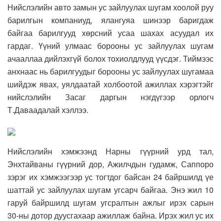
Нийслэлийн авто замын ус зайлуулах шугам хоолой руу
барилгын компаниуд, ялангуяа шинээр баригдаж
байгаа барилгууд хөрсний усаа шахах асуудал их
гардаг. Үүний улмаас борооны ус зайлуулах шугам
ачааллаа дийлэхгүй болох тохиолдлууд үүсдэг. Тиймээс
анхнаас нь барилгуудыг борооны ус зайлуулах шугамаа
шийдэж явах, уялдаатай холбоотой ажиллах хэрэгтэйг
нийслэлийн Засаг даргын нэгдүгээр орлогч
Т.Даваадалай хэллээ.
Нийслэлийн хэмжээнд Нарны гүүрний урд тал,
Энхтайваны гүүрний дор, Ажилчдын гудамж, Саппоро
зэрэг их хэмжээгээр ус тогтдог байсан 24 байршилд үе
шаттай ус зайлуулах шугам угсарч байгаа. Энэ жил 10
гаруй байршилд шугам угсралтын ажлыг ирэх сарын
30-ны дотор дуусгахаар ажиллаж байна. Ирэх жил ус их