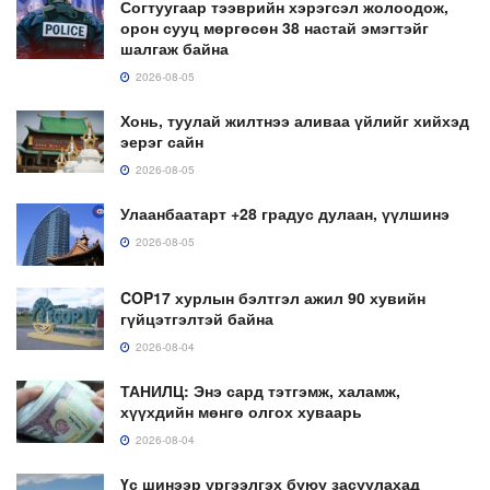
Согтуугаар тээврийн хэрэгсэл жолоодож,
орон сууц мөргөсөн 38 настай эмэгтэйг
шалгаж байна
2026-08-05
Хонь, туулай жилтнээ аливаа үйлийг хийхэд
эерэг сайн
2026-08-05
Улаанбаатарт +28 градус дулаан, үүлшинэ
2026-08-05
COP17 хурлын бэлтгэл ажил 90 хувийн
гүйцэтгэлтэй байна
2026-08-04
ТАНИЛЦ: Энэ сард тэтгэмж, халамж,
хүүхдийн мөнгө олгох хуваарь
2026-08-04
Үс шинээр үргээлгэх буюу засуулахад