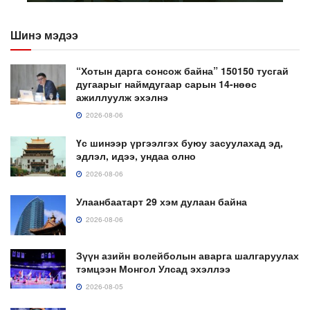
Шинэ мэдээ
“Хотын дарга сонсож байна” 150150 тусгай
дугаарыг наймдугаар сарын 14-нөөс
ажиллуулж эхэлнэ
2026-08-06
Үс шинээр үргээлгэх буюу засуулахад эд,
эдлэл, идээ, ундаа олно
2026-08-06
Улаанбаатарт 29 хэм дулаан байна
2026-08-06
Зүүн азийн волейболын аварга шалгаруулах
тэмцээн Монгол Улсад эхэллээ
2026-08-05