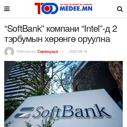
“SoftBank” компани “Intel”-д 2
тэрбумын хөрөнгө оруулна
Нийтэлсэн:
Саранцэцэг
2025-08-19