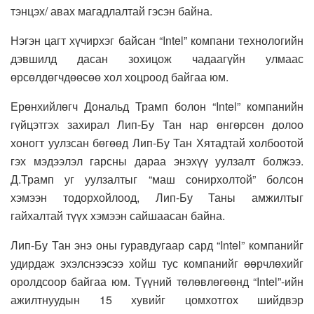
тэнцэх/ авах магадлалтай гэсэн байна.
Нэгэн цагт хүчирхэг байсан “Intel” компани технологийн
дэвшилд дасан зохицож чадаагүйн улмаас
өрсөлдөгчдөөсөө хол хоцроод байгаа юм.
Ерөнхийлөгч Дональд Трамп болон “Intel” компанийн
гүйцэтгэх захирал Лип-Бу Тан нар өнгөрсөн долоо
хоногт уулзсан бөгөөд Лип-Бу Тан Хятадтай холбоотой
гэх мэдээлэл гарсны дараа энэхүү уулзалт болжээ.
Д.Трамп уг уулзалтыг “маш сонирхолтой” болсон
хэмээн тодорхойлоод, Лип-Бу Таны амжилтыг
гайхалтай түүх хэмээн сайшаасан байна.
Лип-Бу Тан энэ оны гуравдугаар сард “Intel” компанийг
удирдаж эхэлснээсээ хойш тус компанийг өөрчлөхийг
оролдсоор байгаа юм. Түүний төлөвлөгөөнд “Intel”-ийн
ажилтнуудын 15 хувийг цомхотгох шийдвэр