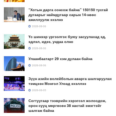
“Хотын дарга сонсож байна” 150150 тусгай
дугаарыг наймдугаар сарын 14-нөөс
ажиллуулж эхэлнэ
2026-08-06
Үс шинээр үргээлгэх буюу засуулахад эд,
эдлэл, идээ, ундаа олно
2026-08-06
Улаанбаатарт 29 хэм дулаан байна
2026-08-06
Зүүн азийн волейболын аварга шалгаруулах
тэмцээн Монгол Улсад эхэллээ
2026-08-05
Согтуугаар тээврийн хэрэгсэл жолоодож,
орон сууц мөргөсөн 38 настай эмэгтэйг
шалгаж байна