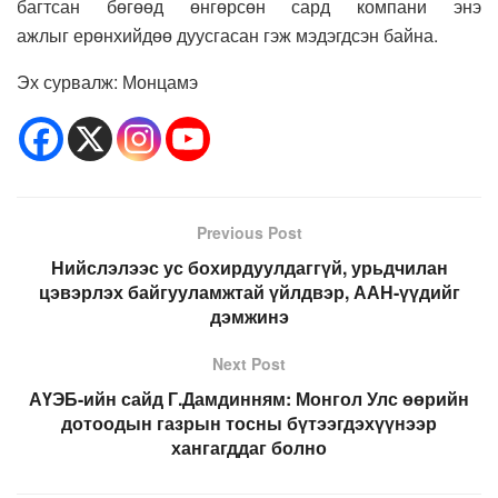
багтсан бөгөөд өнгөрсөн сард компани энэ
ажлыг ерөнхийдөө дуусгасан гэж мэдэгдсэн байна.
Эх сурвалж: Монцамэ
Previous Post
Нийслэлээс ус бохирдуулдаггүй, урьдчилан
цэвэрлэх байгууламжтай үйлдвэр, ААН-үүдийг
дэмжинэ
Next Post
АҮЭБ-ийн сайд Г.Дамдинням: Монгол Улс өөрийн
дотоодын газрын тосны бүтээгдэхүүнээр
хангагддаг болно