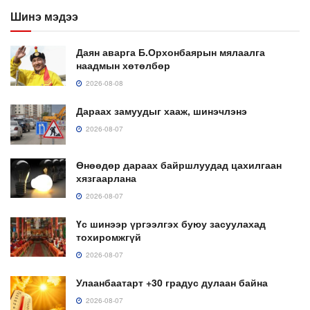
Шинэ мэдээ
Даян аварга Б.Орхонбаярын мялаалга
наадмын хөтөлбөр
2026-08-08
Дараах замуудыг хааж, шинэчлэнэ
2026-08-07
Өнөөдөр дараах байршлуудад цахилгаан
хязгаарлана
2026-08-07
Үс шинээр үргээлгэх буюу засуулахад
тохиромжгүй
2026-08-07
Улаанбаатарт +30 градус дулаан байна
2026-08-07