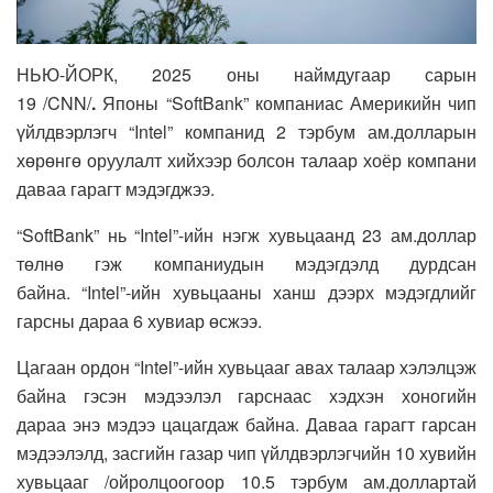
НЬЮ-ЙОРК, 2025 оны наймдугаар сарын
19 /CNN/
.
Японы “SoftBank” компаниас Америкийн чип
үйлдвэрлэгч “Intel” компанид 2 тэрбум ам.долларын
хөрөнгө оруулалт хийхээр болсон талаар хоёр компани
даваа гарагт мэдэгджээ.
“SoftBank” нь “Intel”-ийн нэгж хувьцаанд 23 ам.доллар
төлнө гэж компаниудын мэдэгдэлд дурдсан
байна. “Intel”-ийн хувьцааны ханш дээрх мэдэгдлийг
гарсны дараа 6 хувиар өсжээ.
Цагаан ордон “Intel”-ийн хувьцааг авах талаар хэлэлцэж
байна гэсэн мэдээлэл гарснаас хэдхэн хоногийн
дараа энэ мэдээ цацагдаж байна. Даваа гарагт гарсан
мэдээлэлд, засгийн газар чип үйлдвэрлэгчийн 10 хувийн
хувьцааг /ойролцоогоор 10.5 тэрбум ам.доллартай