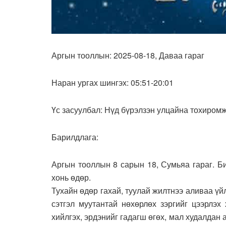
Аргын тооллын: 2025-08-18, Даваа гараг
Наран ургах шингэх: 05:51-20:01
Үс засуулбал: Нүд бүрэлзэн улцайна тохиромж
Барилдлага:
Аргын тооллын 8 сарын 18, Сумьяа гараг. Б
хонь өдөр.
Тухайн өдөр гахай, туулай жилтнээ аливаа үйл
сэтгэл муутантай нөхөрлөх зэргийг цээрлэх
хийлгэх, эрдэнийг гадагш өгөх, мал худалдан а