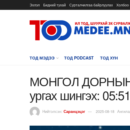
Эхлэл
Бидний тухай
Сурталчилгаа байрлуулах
Холбоо 
ТОД МЭДЭЭ
ТОД PODCAST
ТОД ХҮН
МОНГОЛ ДОРНЫН 
ургах шингэх: 05:51
Нийтэлсэн:
Саранцэцэг
2025-08-18
Ангила