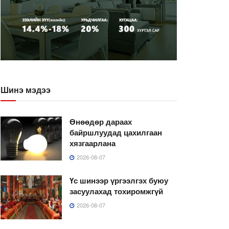
Шинэ мэдээ
Өнөөдөр дараах
байршлуудад цахилгаан
хязгаарлана
2026-08-07
Үс шинээр үргээлгэх буюу
засуулахад тохиромжгүй
2026-08-07