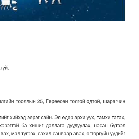
гүй.
илгийн тооллын 25, Гөрөөсөн толгой одтой, шарагчин
ийг хийхэд эерэг сайн. Эл өдөр архи уух, тамхи татах,
 хэрэгтэй ба хишиг даллага дуудуулах, насан бүтээл
вах, мал түгээх, сахил санваар авах, огторгуйн үүдийг