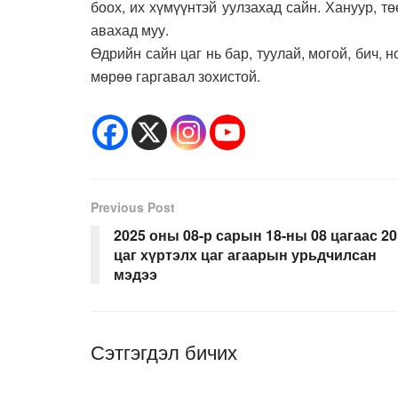
боох, их хүмүүнтэй уулзахад сайн. Хануур, т
авахад муу.
Өдрийн сайн цаг нь бар, туулай, могой, бич, 
мөрөө гаргавал зохистой.
Previous Post
2025 оны 08-р сарын 18-ны 08 цагаас 20
цаг хүртэлх цаг агаарын урьдчилсан
мэдээ
Сэтгэгдэл бичих