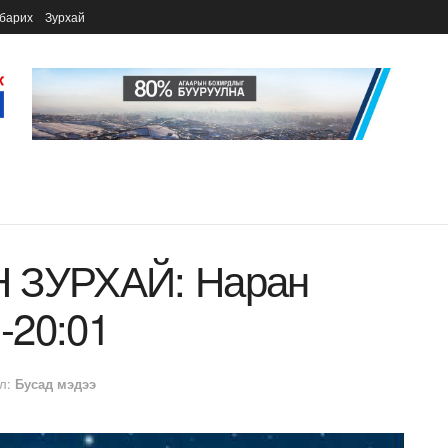
барих
Зурхай
ЗУРХАЙ: Наран
-20:01
л:
Бусад мэдээ