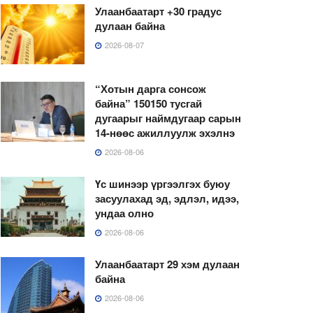
Улаанбаатарт +30 градус
дулаан байна
2026-08-07
“Хотын дарга сонсож
байна” 150150 тусгай
дугаарыг наймдугаар сарын
14-нөөс ажиллуулж эхэлнэ
2026-08-06
Үс шинээр үргээлгэх буюу
засуулахад эд, эдлэл, идээ,
ундаа олно
2026-08-06
Улаанбаатарт 29 хэм дулаан
байна
2026-08-06