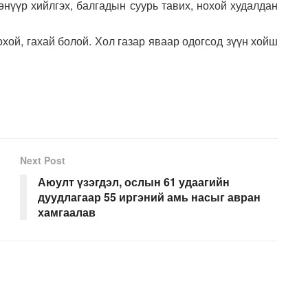
өөнүүр хийлгэх, балгадын суурь тавих, нохой худалдан
нохой, гахай болой. Хол газар яваар одогсод зүүн хойш
Next Post
Аюулт үзэгдэл, ослын 61 удаагийн
дуудлагаар 55 иргэний амь насыг авран
хамгаалав