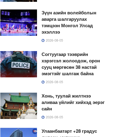
Зүүн азийн волейболын
аварга шалгаруулах
тэмцээн Монгол Улсад
эхэллээ
2026-08-05
Согтуугаар тээврийн
хэрэгсэл жолоодож, орон
сууц мөргөсөн 38 настай
эмэгтэйг шалгаж байна
2026-08-05
Хонь, туулай жилтнээ
аливаа үйлийг хийхэд эерэг
сайн
2026-08-05
Улаанбаатарт +28 градус