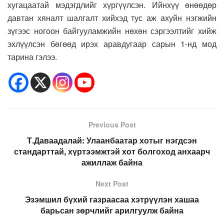
хугацаатай мэдэгдлийг хүргүүлсэн. Ийнхүү өнөөдөр
давтан хяналт шалгалт хийхэд тус аж ахуйн нэгжийн
зүгээс ногоон байгууламжийн нөхөн сэргээлтийг хийж
эхлүүлсэн бөгөөд ирэх аравдугаар сарын 1-нд мод
тарина гэлээ.
Previous Post
Т.Даваадалай: Улаанбаатар хотыг нэгдсэн
стандарттай, хүртээмжтэй хот болгоход анхаарч
ажиллаж байна
Next Post
Эзэмшил бүхий газраасаа хэтрүүлэн хашаа
барьсан зөрчлийг арилгуулж байна