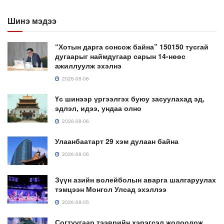
Шинэ мэдээ
“Хотын дарга сонсож байна” 150150 тусгай
дугаарыг наймдугаар сарын 14-нөөс
ажиллуулж эхэлнэ
2026-08-06
Үс шинээр үргээлгэх буюу засуулахад эд,
эдлэл, идээ, ундаа олно
2026-08-06
Улаанбаатарт 29 хэм дулаан байна
2026-08-06
Зүүн азийн волейболын аварга шалгаруулах
тэмцээн Монгол Улсад эхэллээ
2026-08-05
Согтуугаар тээврийн хэрэгсэл жолоодож,