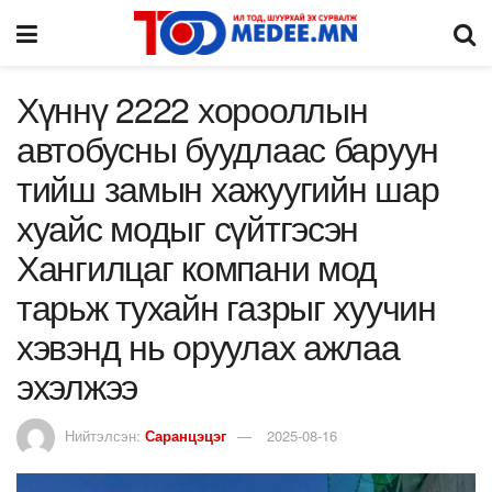
Хүннү 2222 хорооллын
автобусны буудлаас баруун
тийш замын хажуугийн шар
хуайс модыг сүйтгэсэн
Хангилцаг компани мод
тарьж тухайн газрыг хуучин
хэвэнд нь оруулах ажлаа
эхэлжээ
Нийтэлсэн:
Саранцэцэг
2025-08-16