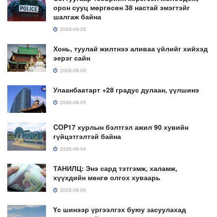
орон сууц мөргөсөн 38 настай эмэгтэйг
шалгаж байна
2026-08-05
Хонь, туулай жилтнээ аливаа үйлийг хийхэд
эерэг сайн
2026-08-05
Улаанбаатарт +28 градус дулаан, үүлшинэ
2026-08-05
COP17 хурлын бэлтгэл ажил 90 хувийн
гүйцэтгэлтэй байна
2026-08-04
ТАНИЛЦ: Энэ сард тэтгэмж, халамж,
хүүхдийн мөнгө олгох хуваарь
2026-08-04
Үс шинээр үргээлгэх буюу засуулахад