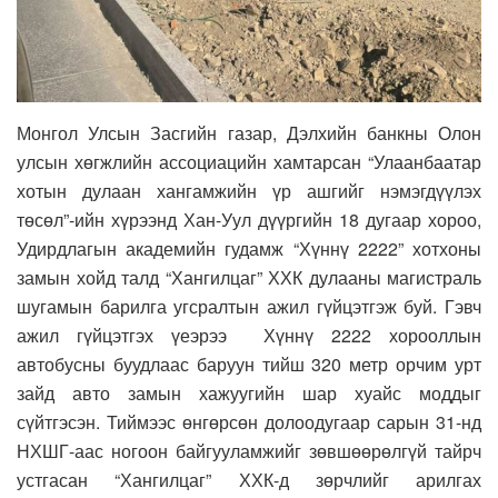
Монгол Улсын Засгийн газар, Дэлхийн банкны Олон
улсын хөгжлийн ассоциацийн хамтарсан “Улаанбаатар
хотын дулаан хангамжийн үр ашгийг нэмэгдүүлэх
төсөл”-ийн хүрээнд Хан-Уул дүүргийн 18 дугаар хороо,
Удирдлагын академийн гудамж “Хүннү 2222” хотхоны
замын хойд талд “Хангилцаг” ХХК дулааны магистраль
шугамын барилга угсралтын ажил гүйцэтгэж буй. Гэвч
ажил гүйцэтгэх үеэрээ Хүннү 2222 хорооллын
автобусны буудлаас баруун тийш 320 метр орчим урт
зайд авто замын хажуугийн шар хуайс моддыг
сүйтгэсэн. Тиймээс өнгөрсөн долоодугаар сарын 31-нд
НХШГ-аас ногоон байгууламжийг зөвшөөрөлгүй тайрч
устгасан “Хангилцаг” ХХК-д зөрчлийг арилгах