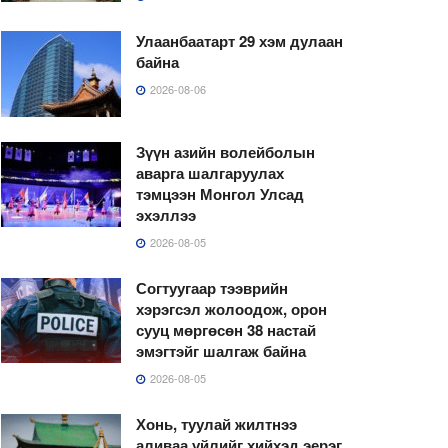
Улаанбаатарт 29 хэм дулаан
байна
2026-08-06
Зүүн азийн волейболын
аварга шалгаруулах
тэмцээн Монгол Улсад
эхэллээ
2026-08-05
Согтуугаар тээврийн
хэрэгсэл жолоодож, орон
сууц мөргөсөн 38 настай
эмэгтэйг шалгаж байна
2026-08-05
Хонь, туулай жилтнээ
аливаа үйлийг хийхэд эерэг