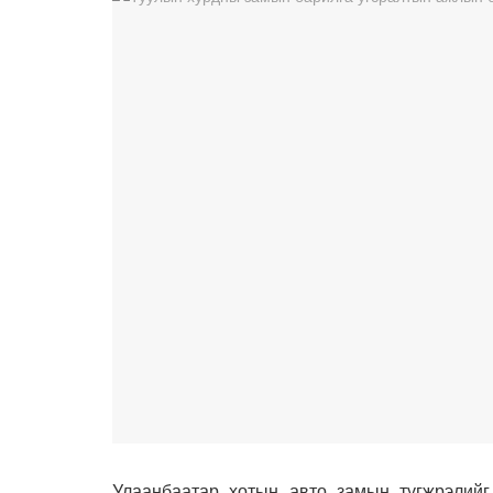
Улаанбаатар хотын авто замын түгжрэлийг