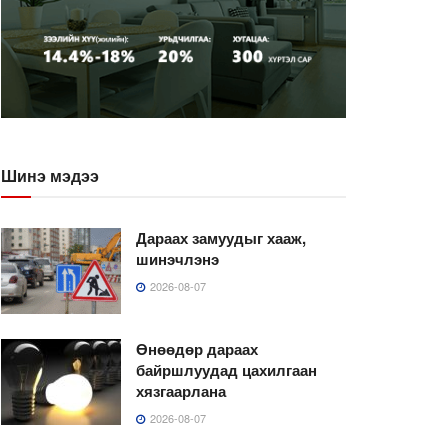
Шинэ мэдээ
Дараах замуудыг хааж,
шинэчлэнэ
2026-08-07
Өнөөдөр дараах
байршлуудад цахилгаан
хязгаарлана
2026-08-07