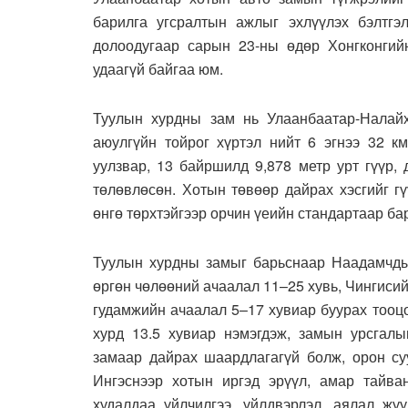
барилга угсралтын ажлыг эхлүүлэх бэлтгэ
долоодугаар сарын 23-ны өдөр Хонгконгий
удаагүй байгаа юм.
Туулын хурдны зам нь Улаанбаатар-Налайх
аюулгүйн тойрог хүртэл нийт 6 эгнээ 32 
уулзвар, 13 байршилд 9,878 метр урт гүүр,
төлөвлөсөн. Хотын төвөөр дайрах хэсгийг г
өнгө төрхтэйгээр орчин үеийн стандартаар ба
Туулын хурдны замыг барьснаар Наадамчды
өргөн чөлөөний ачаалал 11–25 хувь, Чингиси
гудамжийн ачаалал 5–17 хувиар буурах тооц
хурд 13.5 хувиар нэмэгдэж, замын урсгалы
замаар дайрах шаардлагагүй болж, орон су
Ингэснээр хотын иргэд эрүүл, амар тайва
худалдаа үйлчилгээ, үйлдвэрлэл, аялал жу