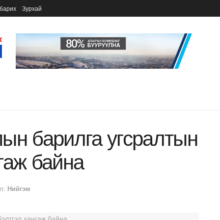
барих
Зурхай
ын барилга угсралтын
гаж байна
л:
Нийгэм