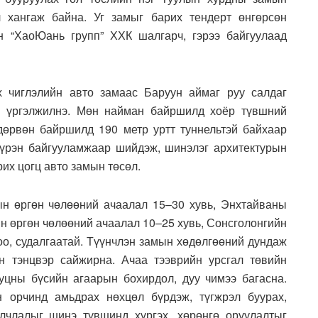
л хангаж байна. Уг замыг барих тендерт өнгөрсөн
н “ХаоЮань групп” ХХК шалгарч, гэрээ байгуулаад
 чиглэлийн авто замаас Баруун аймаг руу салдаг
км үргэлжилнэ. Мөн найман байршилд хоёр түвшний
 дөрвөн байршилд 190 метр уртт туннельтэй байхаар
үүрэн байгууламжаар шийдэж, шинэлэг архитектурын
рих цогц авто замын төсөл.
н өргөн чөлөөний ачаалал 15–30 хувь, Энхтайваны
йн өргөн чөлөөний ачаалал 10–25 хувь, Сонсголонгийн
оо, судалгаатай. Түүнчлэн замын хөдөлгөөний дундаж
н тэнцвэр сайжирна. Ачаа тээврийн урсгал төвийн
уцны бүсийн агаарын бохирдол, дуу чимээ багасна.
н орчинд амьдрах нөхцөл бүрдэж, түгжрэл буурах,
улчлалыг шинэ түвшинд хүргэх, хөрөнгө оруулалтыг