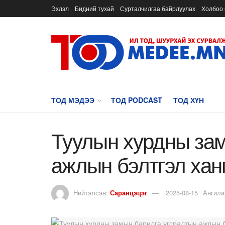
Эхлэл
Бидний тухай
Сурталчилгаа байрлуулах
Холбоо 
ТОД МЭДЭЭ
ТОД PODCAST
ТОД ХҮН
Туулын хурдны зам
ажлын бэлтгэл хан
Нийтэлсэн:
Саранцэцэг
2025-08-15
Ангила