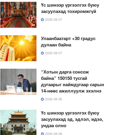
Үс шинээр үргээлгэх буюу
засуулахад тохиромжгүй
2026-08-07
Улаанбаатарт +30 градус
дулаан байна
2026-08-07
“Хотын дарга сонсож
байна” 150150 тусгай
дугаарыг наймдугаар сарын
14-нөөс ажиллуулж эхэлнэ
2026-08-06
Үс шинээр үргээлгэх буюу
засуулахад эд, эдлэл, идээ,
ундаа олно
2026-08-06