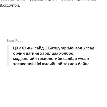
лбогдолтой.
Next Post
ЦХИХХ-ны сайд Э.Батшугар:Монгол Улсад
орчин цагийн харилцаа холбоо,
мэдээллийн технологийн салбар үүсэж
хөгжсөний 104 жилийн ой тохиож байна