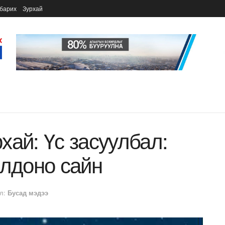
барих
Зурхай
хай: Үс засуулбал:
олдоно сайн
л:
Бусад мэдээ