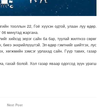
гийн тооллын 22, Гоё хүүхэн одтой, улаан луу өдөр.
г 06 минутад жаргана.
лийг хийхэд эерэг сайн ба бар, туулай жилтнээ сөрөг
, биеэ энхрийлүүштэй. Эл өдөр гэмтнийг шийтгэх, лус
ох, хөгжмийн зэмсэг урлахад сайн. Гүүр тавих, газар
хиа, гахай болой. Хол газар яваар одогсод зүүн урагш
Next Post