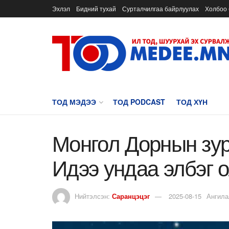
Эхлэл
Бидний тухай
Сурталчилгаа байрлуулах
Холбоо 
ТОД МЭДЭЭ
ТОД PODCAST
ТОД ХҮН
Монгол Дорнын зур
Идээ ундаа элбэг 
Нийтэлсэн:
Саранцэцэг
2025-08-15
Ангила