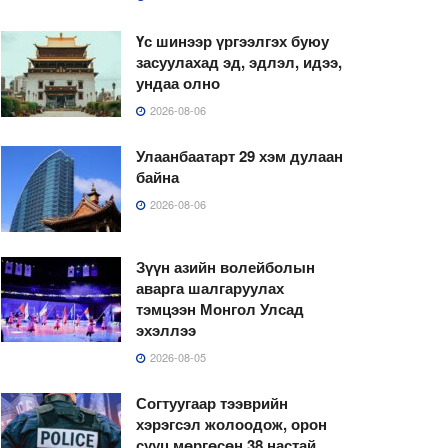
Үс шинээр үргээлгэх буюу
засуулахад эд, эдлэл, идээ,
ундаа олно
2026-08-06
Улаанбаатарт 29 хэм дулаан
байна
2026-08-06
Зүүн азийн волейболын
аварга шалгаруулах
тэмцээн Монгол Улсад
эхэллээ
2026-08-05
Согтуугаар тээврийн
хэрэгсэл жолоодож, орон
сууц мөргөсөн 38 настай