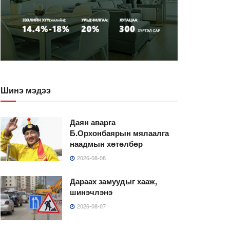
Шинэ мэдээ
Даян аварга
Б.Орхонбаярын мялаалга
наадмын хөтөлбөр
2026-08-08
Дараах замуудыг хааж,
шинэчлэнэ
2026-08-07