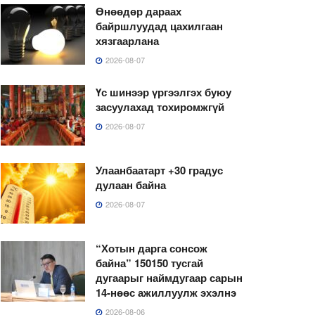
Өнөөдөр дараах
байршлуудад цахилгаан
хязгаарлана
2026-08-07
Үс шинээр үргээлгэх буюу
засуулахад тохиромжгүй
2026-08-07
Улаанбаатарт +30 градус
дулаан байна
2026-08-07
“Хотын дарга сонсож
байна” 150150 тусгай
дугаарыг наймдугаар сарын
14-нөөс ажиллуулж эхэлнэ
2026-08-06