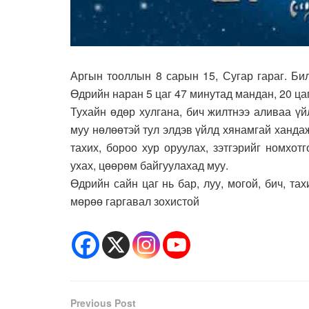
Аргын тооллын 8 сарын 15, Сугар гараг. Бил
Өдрийн наран 5 цаг 47 минутад мандан, 20 ца
Тухайн өдөр хулгана, бич жилтнээ аливаа үй
муу нөлөөтэй тул элдэв үйлд хянамгай хандаж
тахих, бороо хур оруулах, зэтгэрийг номхотг
ухах, цөөрөм байгуулахад муу.
Өдрийн сайн цаг нь бар, луу, могой, бич, та
мөрөө гаргавал зохистой
Previous Post