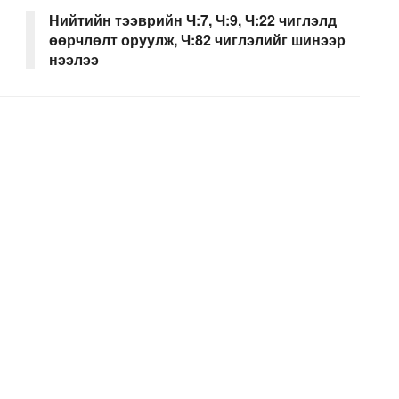
Нийтийн тээврийн Ч:7, Ч:9, Ч:22 чиглэлд
өөрчлөлт оруулж, Ч:82 чиглэлийг шинээр
нээлээ