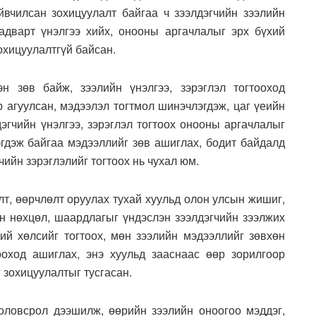
вчилсан зохицуулалт байгаа ч зээлдэгчийн зээлийн
адварт үнэлгээ хийх, онооны аргачлалыг эрх бүхий
охицуулалтгүй байсан.
н зөв байж, зээлийн үнэлгээ, зэрэглэл тогтооход
 агуулсан, мэдээлэл тогтмол шинэчлэгдэж, цаг үеийн
эгчийн үнэлгээ, зэрэглэл тогтоох онооны аргачлалыг
эгдэж байгаа мэдээллийг зөв ашиглах, бодит байдалд
ийн зэрэглэлийг тогтоох нь чухал юм.
т, өөрчлөлт оруулах тухай хуульд олон улсын жишиг,
 нөхцөл, шаардлагыг үндэслэн зээлдэгчийн зээлжих
ний хөлсийг тогтоох, мөн зээлийн мэдээллийг зөвхөн
ооход ашиглах, энэ хуульд зааснаас өөр зорилгоор
 зохицуулалтыг тусгасан.
оловсрол дээшилж, өөрийн зээлийн оноогоо мэддэг,