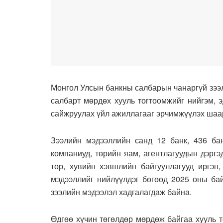
Монгол Улсын банкны салбарын чанаргүй зээл
салбарт мөрдөх хууль тогтоомжийг нийгэм, 
сайжруулах үйл ажиллагааг эрчимжүүлэх шаар
Зээлийн мэдээллийн санд 12 банк, 436 бан
компаниуд, төрийн яам, агентлагуудын дэргэ
төр, хувийн хэвшлийн байгууллагууд иргэн,
мэдээллийг нийлүүлдэг бөгөөд 2025 оны бай
зээлийн мэдээлэл хадгалагдаж байна.
Өдгөө хүчин төгөлдөр мөрдөж байгаа хууль 