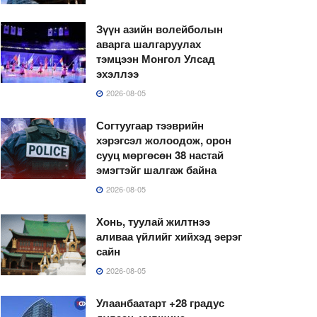
Зүүн азийн волейболын
аварга шалгаруулах
тэмцээн Монгол Улсад
эхэллээ
2026-08-05
Согтуугаар тээврийн
хэрэгсэл жолоодож, орон
сууц мөргөсөн 38 настай
эмэгтэйг шалгаж байна
2026-08-05
Хонь, туулай жилтнээ
аливаа үйлийг хийхэд эерэг
сайн
2026-08-05
Улаанбаатарт +28 градус