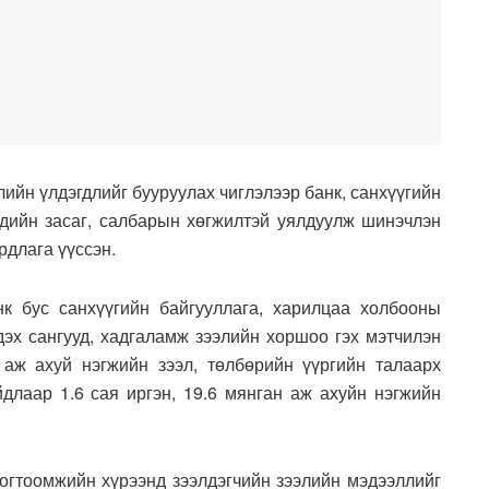
ийн үлдэгдлийг бууруулах чиглэлээр банк, санхүүгийн
эдийн засаг, салбарын хөгжилтэй уялдуулж шинэчлэн
длага үүссэн.
к бус санхүүгийн байгууллага, харилцаа холбооны
дэх сангууд, хадгаламж зээлийн хоршоо гэх мэтчилэн
 аж ахуй нэгжийн зээл, төлбөрийн үүргийн талаарх
длаар 1.6 сая иргэн, 19.6 мянган аж ахуйн нэгжийн
тогтоомжийн хүрээнд зээлдэгчийн зээлийн мэдээллийг