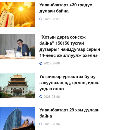
Улаанбаатарт +30 градус
дулаан байна
2026-08-07
“Хотын дарга сонсож
байна” 150150 тусгай
дугаарыг наймдугаар сарын
14-нөөс ажиллуулж эхэлнэ
2026-08-06
Үс шинээр үргээлгэх буюу
засуулахад эд, эдлэл, идээ,
ундаа олно
2026-08-06
Улаанбаатарт 29 хэм дулаан
байна
2026-08-06