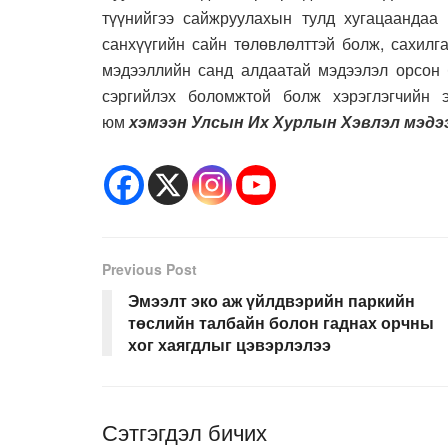
түүнийгээ сайжруулахын тулд хугацаандаа
санхүүгийн сайн төлөвлөлттэй болж, сахилг
мэдээллийн санд алдаатай мэдээлэл орсон б
сэргийлэх боломжтой болж хэрэглэгчийн 
юм
хэмээн Улсын Их Хурлын Хэвлэл мэдээ
Previous Post
Эмээлт эко аж үйлдвэрийн паркийн
төслийн талбайн болон гаднах орчны
хог хаягдлыг цэвэрлэлээ
Сэтгэгдэл бичих