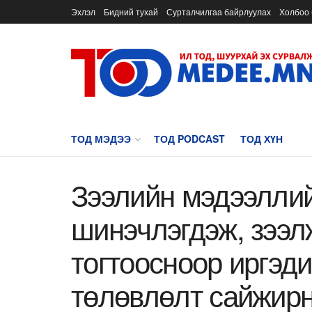
Эхлэл
Бидний тухай
Сурталчилгаа байрлуулах
Холбоо 
ТОД МЭДЭЭ
ТОД PODCAST
ТОД ХҮН
Зээлийн мэдээллий
шинэчлэгдэж, зээл
тогтоосноор иргэд
төлөвлөлт сайжир