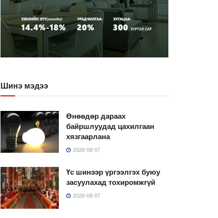
Шинэ мэдээ
Өнөөдөр дараах
байршлуудад цахилгаан
хязгаарлана
2026-08-07
Үс шинээр үргээлгэх буюу
засуулахад тохиромжгүй
2026-08-07