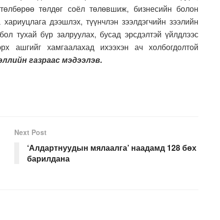
 төлбөрөө төлдөг соёл төлөвшиж, бизнесийн болон
а хариуцлага дээшлэх, түүнчлэн зээлдэгчийн зээлийн
ол тухай бүр залруулах, бусад эрсдэлтэй үйлдлээс
эрх ашгийг хамгаалахад ихээхэн ач холбогдолтой
ллийн газраас мэдээлэв.
Next Post
‘Алдартнуудын мялаалга’ наадамд 128 бөх
барилдана