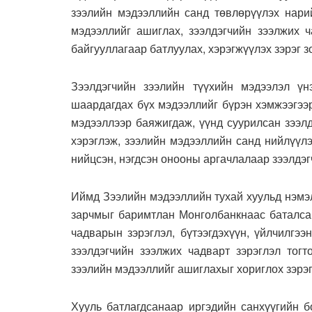
зээлийн мэдээллийн санд төвлөрүүлэх нарий
мэдээллийг ашиглах, зээлдэгчийн зээлжих ч
байгууллагаар батлуулах, хэрэгжүүлэх зэрэг з
Зээлдэгчийн зээлийн түүхийн мэдээлэл үнэ
шаардагдах бүх мэдээллийг бүрэн хэмжээгээр
мэдээллээр баяжигдаж, үүнд суурилсан зээлд
хэрэглэж, зээлийн мэдээллийн санд нийлүүл
нийцсэн, нэгдсэн онооны аргачлалаар зээлдэгч
Иймд Зээлийн мэдээллийн тухай хуульд нэмэл
зарчмыг баримтлан Монголбанкнаас баталсан
чадварын зэрэглэл, бүтээгдэхүүн, үйлчилгээ
зээлдэгчийн зээлжих чадварт зэрэглэл тогт
зээлийн мэдээллийг ашиглахыг хориглох зэрэг
Хууль батлагдсанаар иргэдийн санхүүгийн б