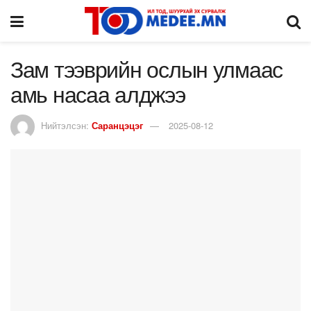
Зам тээврийн ослын улмаас
амь насаа алджээ
Нийтэлсэн:
Саранцэцэг
2025-08-12