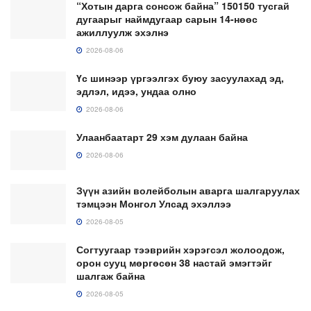
“Хотын дарга сонсож байна” 150150 тусгай
дугаарыг наймдугаар сарын 14-нөөс
ажиллуулж эхэлнэ
2026-08-06
Үс шинээр үргээлгэх буюу засуулахад эд,
эдлэл, идээ, ундаа олно
2026-08-06
Улаанбаатарт 29 хэм дулаан байна
2026-08-06
Зүүн азийн волейболын аварга шалгаруулах
тэмцээн Монгол Улсад эхэллээ
2026-08-05
Согтуугаар тээврийн хэрэгсэл жолоодож,
орон сууц мөргөсөн 38 настай эмэгтэйг
шалгаж байна
2026-08-05