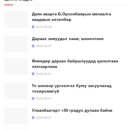
Даян аварга Б.Орхонбаярын мялаалга
наадмын хөтөлбөр
2026-08-08
Дараах замуудыг хааж, шинэчлэнэ
2026-08-07
Өнөөдөр дараах байршлуудад цахилгаан
хязгаарлана
2026-08-07
Үс шинээр үргээлгэх буюу засуулахад
тохиромжгүй
2026-08-07
Улаанбаатарт +30 градус дулаан байна
2026-08-07