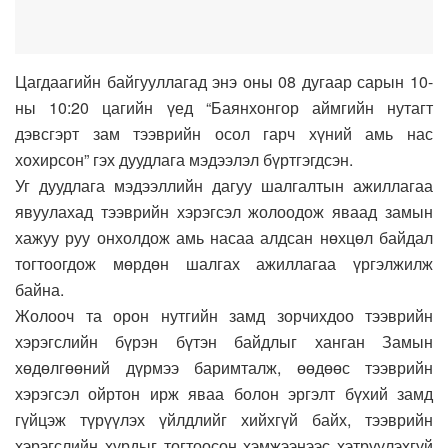
Цагдаагийн байгууллагад энэ оны 08 дугаар сарын 10-
ны 10:20 цагийн үед “Баянхонгор аймгийн нутагт
дэвсгэрт зам тээврийн осол гарч хүний амь нас
хохирсон” гэх дуудлага мэдээлэл бүртгэгдсэн.
Уг дуудлага мэдээллийн дагуу шалгалтын ажиллагаа
явуулахад тээврийн хэрэгсэл жолоодож яваад замын
хажуу руу онхолдож амь насаа алдсан нөхцөл байдал
тогтоогдож мөрдөн шалгах ажиллагаа үргэлжилж
байна.
Жолооч та орон нутгийн замд зорчихдоо тээврийн
хэрэгслийн бүрэн бүтэн байдлыг ханган Замын
хөдөлгөөний дүрмээ баримталж, өөдөөс тээврийн
хэрэгсэл ойртон ирж яваа болон эргэлт бүхий замд
гүйцэж түрүүлэх үйлдлийг хийхгүй байх, тээврийн
хэрэгслийн хурдыг тогтоосон хэмжээнээс хэтрүүлэхгүй