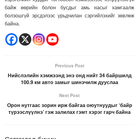
байж өөрийн болон бусдыг амь насыг хамгаалж
болзошгүй эрсдэлээс урьдчилан сэргийлэхийг зөвлөж
байна.
Previous Post
Нийслэлийн хэмжээнд энэ онд нийт 34 байршилд
100.9 км авто замыг шинэчилж дууслаа
Next Post
Орон нутгаас зорин ирж байгаа оюутнуудыг ‘байр
түрээслүүлнэ’ гэж залилах гэмт хэрэг гарч байна
Сэтгэгдэл бичих