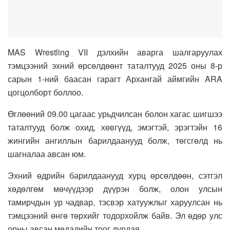
MAS Wrestling VII дэлхийн аварга шалгаруулах
тэмцээний эхний өрсөлдөөнт таталтууд 2025 оны 8-р
сарын 1-ний баасан гарагт Архангай аймгийн ARA
цогцолборт боллоо.
Өглөөний 09.00 цагаас урьдчилсан болон хагас шигшээ
таталтууд болж охид, хөвгүүд, эмэгтэй, эрэгтэйн 16
жингийн ангиллын барилдаанууд болж, төгсгөлд нь
шагналаа авсан юм.
Эхний өдрийн барилдаанууд хурц өрсөлдөөн, сэтгэл
хөдөлгөм мөчүүдээр дүүрэн болж, олон улсын
тамирчдын ур чадвар, тэсвэр хатуужлыг харуулсан нь
тэмцээний өнгө төрхийг тодорхойлж байв. Эл өдөр улс
орны авсан медалийн тоог дурдая.