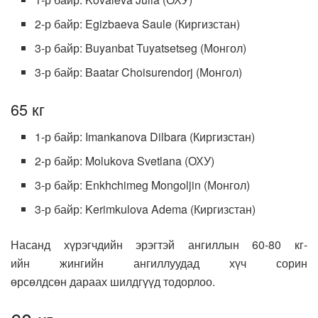
2-р байр: Egizbaeva Saule (Киргизстан)
3-р байр: Buyanbat Tuyatsetseg (Монгол)
3-р байр: Baatar Choisurendorj (Монгол)
65 кг
1-р байр: Imankanova Dilbara (Киргизстан)
2-р байр: Molukova Svetlana (ОХУ)
3-р байр: Enkhchimeg Mongoljin (Монгол)
3-р байр: Kerimkulova Adema (Киргизстан)
Насанд хүрэгчдийн эрэгтэй ангиллын 60-80 кг-
ийн жингийн ангиллуудад хүч сорин
өрсөлдсөн дараах шилдгүүд тодорлоо.