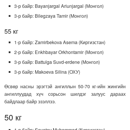
3-р байр: Bayanjargal Ariunjargal (Монгол)
3-р байр: Bilegzaya Tamir (Монгол)
55 кг
1-р байр: Zamirbekova Asema (Киргизстан)
2-р байр: Enkhbayar Orkhontamir (Монгол)
3-р байр: Battulga Suvd-erdene (Монгол)
3-р байр: Makoeva Silina (ОХУ)
Өсвөр насны эрэгтэй ангиллын 50-70 кг-ийн жингийн
ангиллуудад хүч сорьсон шилдэг залуус дараах
байдлаар байр эзэллээ.
50 кг
1-р байр: Sovetov Muhammad (Киргизстан)