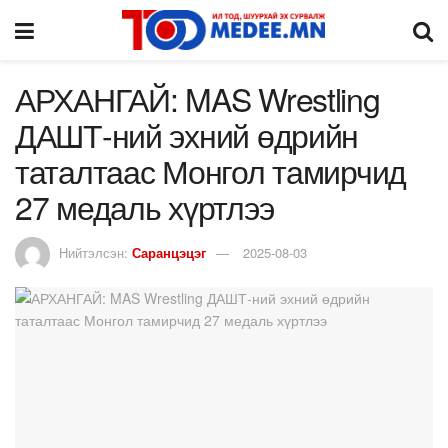
АРХАНГАЙ: MAS Wrestling
ДАШТ-ний эхний өдрийн
таталтаас Монгол тамирчид
27 медаль хүртлээ
Нийтэлсэн:
Саранцэцэг
2025-08-03