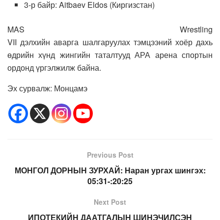
3-р байр: Aitbaev Eldos (Киргизстан)
MAS Wrestling
VII дэлхийн аварга шалгаруулах тэмцээний хоёр дахь
өдрийн хүнд жингийн таталтууд АРА арена спортын
ордонд үргэлжилж байна.
Эх сурвалж: Монцамэ
Previous Post
МОНГОЛ ДОРНЫН ЗУРХАЙ: Наран ургах шингэх:
05:31-:20:25
Next Post
ИПОТЕКИЙН ДААТГАЛЫН ШИНЭЧИЛСЭН