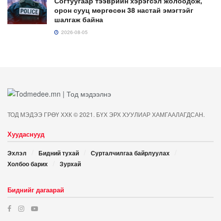
Согтуугаар тээврийн хэрэгсэл жолоодож,
орон сууц мөргөсөн 38 настай эмэгтэйг
шалгаж байна
2026-08-05
ТОД МЭДЭЭ ГРӨҮ ХХК © 2021. БҮХ ЭРХ ХУУЛИАР ХАМГААЛАГДСАН.
Хуудаснууд
Эхлэл
Бидний тухай
Сурталчилгаа байрлуулах
Холбоо барих
Зурхай
Биднийг дагаарай