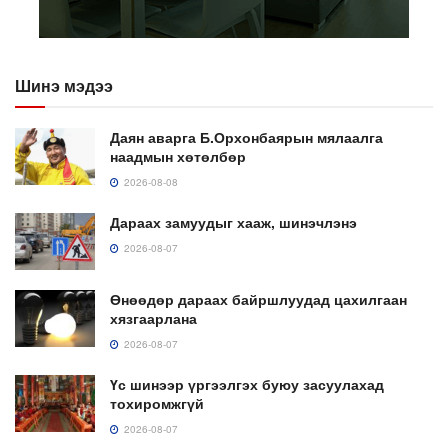
Шинэ мэдээ
Даян аварга Б.Орхонбаярын мялаалга
наадмын хөтөлбөр
2026-08-08
Дараах замуудыг хааж, шинэчлэнэ
2026-08-07
Өнөөдөр дараах байршлуудад цахилгаан
хязгаарлана
2026-08-07
Үс шинээр үргээлгэх буюу засуулахад
тохиромжгүй
2026-08-07