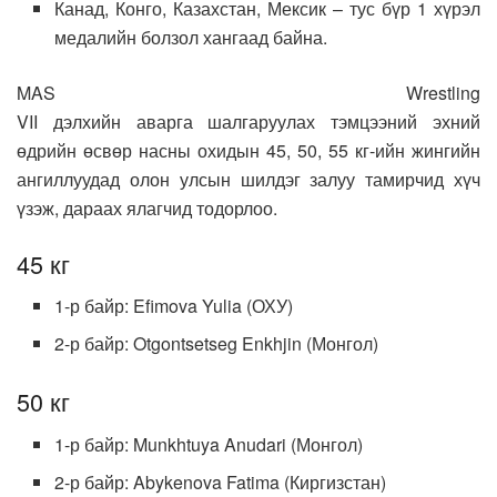
Канад, Конго, Казахстан, Мексик – тус бүр 1 хүрэл
медалийн болзол хангаад байна.
MAS Wrestling
VII дэлхийн аварга шалгаруулах тэмцээний эхний
өдрийн өсвөр насны охидын 45, 50, 55 кг-ийн жингийн
ангиллуудад олон улсын шилдэг залуу тамирчид хүч
үзэж, дараах ялагчид тодорлоо.
45 кг
1-р байр: Efimova Yulia (ОХУ)
2-р байр: Otgontsetseg Enkhjin (Монгол)
50 кг
1-р байр: Munkhtuya Anudari (Монгол)
2-р байр: Abykenova Fatima (Киргизстан)