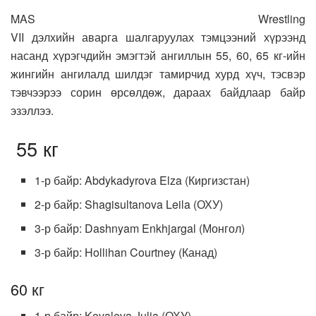
MAS Wrestling
VII дэлхийн аварга шалгаруулах тэмцээний хүрээнд
насанд хүрэгчдийн эмэгтэй ангиллын 55, 60, 65 кг-ийн
жингийн ангилалд шилдэг тамирчид хурд хүч, тэсвэр
тэвчээрээ сорин өрсөлдөж, дараах байдлаар байр
эзэллээ.
55 кг
1-р байр: Abdykadyrova Elza (Киргизстан)
2-р байр: Shagisultanova Leila (ОХУ)
3-р байр: Dashnyam Enkhjargal (Монгол)
3-р байр: Hollihan Courtney (Канад)
60 кг
1-р байр: Kovaleva Julia (ОХУ)