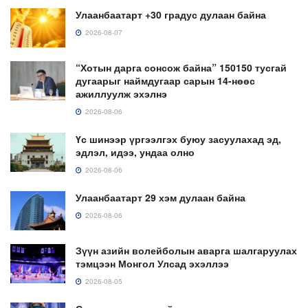
Улаанбаатарт +30 градус дулаан байна
2026-08-07
“Хотын дарга сонсож байна” 150150 тусгай
дугаарыг наймдугаар сарын 14-нөөс
ажиллуулж эхэлнэ
2026-08-06
Үс шинээр үргээлгэх буюу засуулахад эд,
эдлэл, идээ, ундаа олно
2026-08-06
Улаанбаатарт 29 хэм дулаан байна
2026-08-06
Зүүн азийн волейболын аварга шалгаруулах
тэмцээн Монгол Улсад эхэллээ
2026-08-05