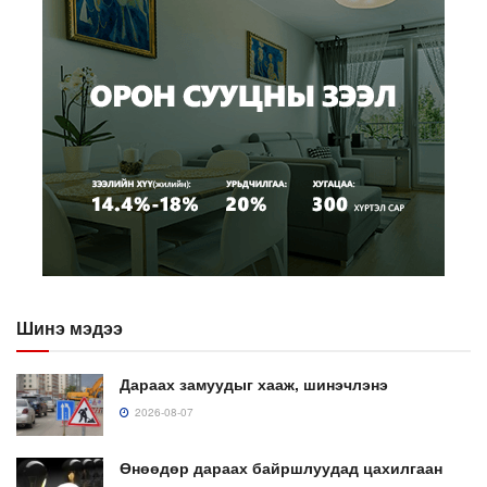
Шинэ мэдээ
Дараах замуудыг хааж, шинэчлэнэ
2026-08-07
Өнөөдөр дараах байршлуудад цахилгаан