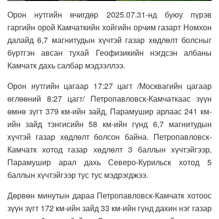
Орон нутгийн өчигдөр 2025.07.31-нд буюу пүрэв
гаргийн орой Камчаткийн хойгийн орчим газарт Номхон
далайд 6,7 магнитудын хүчтэй газар хөдлөлт болсныг
бүртгэн авсан тухай Геофизикийн нэгдсэн албаны
Камчатк дахь салбар мэдээллээ.
Орон нутгийн цагаар 17:27 цагт /Москвагийн цагаар
өглөөний 8:27 цагт/ Петропавловск-Камчаткаас зүүн
өмнө зүгт 379 км-ийн зайд, Парамушир арлаас 241 км-
ийн зайд тэнгисийн 58 км-ийн гүнд 6,7 магнитудын
хүчтэй газар хөдлөлт болсон байна. Петропавловск-
Камчатк хотод газар хөдлөлт 3 баллын хүчтэйгээр,
Парамушир арал дахь Северо-Курильск хотод 5
баллын хүчтэйгээр тус тус мэдрэгджээ.
Дөрвөн минутын дараа Петропавловск-Камчатк хотоос
зүүн зүгт 172 км-ийн зайд 33 км-ийн гүнд дахин нэг газар