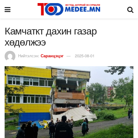
Камчаткт дахин газар
хөдөлжээ
Нийтэлсэн:
Саранцэцэг
2025-08-01