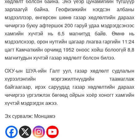
хөдлөлт болсон байна. Энэ үеэр цунамигийн түгшүүр
зарлаагүй байна. Геофизикийн нэгдсэн албаны
мэдээллээр, өнгөрсөн шөнө газар хөдлөлтийн дараах
чичиргээ буюу афтершок 200 гаруй удаа мэдрэгдсэнээс
хамгийн хүчтэй нь 6,5 магнитуд байв. Өмнө нь
мэдээлснээр, орон нутгийн цагаар лхагва гаргийн 11:24
цагт Камчаткийн орчимд 1952 оноос хойш болоогүй 8,8
магнитудын хүчтэй газар хөдлөлт болсон билээ.
ОХУ-ын ШУА-ийн Галт уул, газар хөдлөлт судлалын
хүрээлэнгийн мэргэжилтнүүдийн таамаглаж
байгаагаар, ирэх саруудад газар хөдлөлтийн дараах
чичиргээ үргэлжлэх бөгөөд ойрын хоёр хоногт хамгийн
хүчтэй мэдрэгдэх ажээ.
Эх сурвалж: Монцамэ