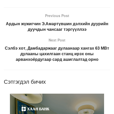
Previous Post
Ардын жүжигчин Э.Амартүвшин дэлхийн дуурийн
дуучдын чансааг тэргүүллээ
Next Post
Сэлбэ хот, Дамбадаржааг дулаанаар хангах 63 МВт
дулааны цахилгаан станц ирэх оны
арванхоёрдугаар сард ашиглалтад орно
Сэтгэгдэл бичих