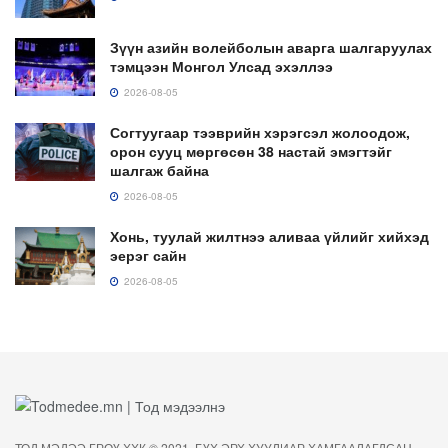
Зүүн азийн волейболын аварга шалгаруулах
тэмцээн Монгол Улсад эхэллээ
2026-08-05
Согтуугаар тээврийн хэрэгсэл жолоодож,
орон сууц мөргөсөн 38 настай эмэгтэйг
шалгаж байна
2026-08-05
Хонь, туулай жилтнээ аливаа үйлийг хийхэд
эерэг сайн
2026-08-05
ТОД МЭДЭЭ ГРӨҮ ХХК © 2021. БҮХ ЭРХ ХУУЛИАР ХАМГААЛАГДСАН.