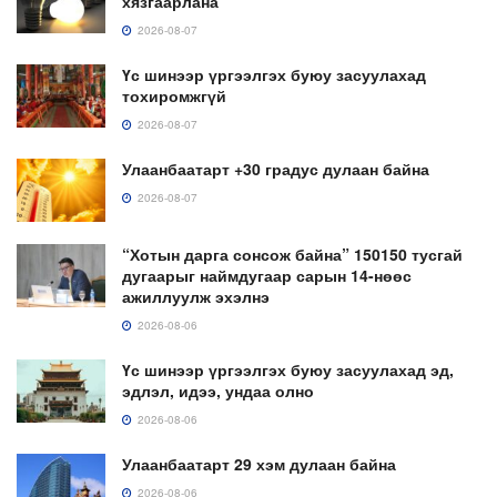
хязгаарлана
2026-08-07
Үс шинээр үргээлгэх буюу засуулахад
тохиромжгүй
2026-08-07
Улаанбаатарт +30 градус дулаан байна
2026-08-07
“Хотын дарга сонсож байна” 150150 тусгай
дугаарыг наймдугаар сарын 14-нөөс
ажиллуулж эхэлнэ
2026-08-06
Үс шинээр үргээлгэх буюу засуулахад эд,
эдлэл, идээ, ундаа олно
2026-08-06
Улаанбаатарт 29 хэм дулаан байна
2026-08-06