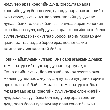
нэгдүгээр арав хоногийн дунд, хоёрдугаар арав
хоногийн дунд болон сүүл, гуравдугаар арав хоногийн
эхэн үеүдэд ихэнх нутгаар олон жилийн дунджаас
дулаан байх төлөвтэй байна. Нэгдүгээр арав хоногийн
эхэн болон сүүлч, хоёрдугаар арав хоногийн эхэн болон
сүүлч үеүдэд ихэнх нутгаар бороо, зарим газраар дуу
цахилгаантай аадар бороо орж, нөөлөг салхи
ажиглагдах магадлалтай байна.
Говийн аймгуудын нутгаар: Энэ сард агаарын дундаж
температур нийт нутгаар дулаан, хур тунадас
Өмнөговийн ихэнх, Дорноговийн өмнөд хэсгээр олон
жилийн дунджаас ахиу, бусад нутгаар дунджийн орчим
орох төлөвтэй байна. Агаарын температур нэг болон
гуравдугаар арав хоногийн сүүл үеүдэд олон жилийн
дунджаас сэрүүн байх бол нэгдүгээр арав хоногийн
дунд, хоёр болон гуравдугаар арав хоногийн эхэн