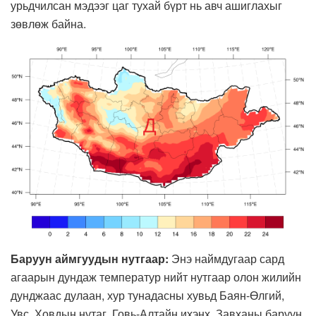
урьдчилсан мэдээг цаг тухай бүрт нь авч ашиглахыг
зөвлөж байна.
Баруун аймгуудын нутгаар:
Энэ наймдугаар сард
агаарын дундаж температур нийт нутгаар олон жилийн
дунджаас дулаан, хур тунадасны хувьд Баян-Өлгий,
Увс, Ховдын нутаг, Говь-Алтайн ихэнх, Завханы баруун