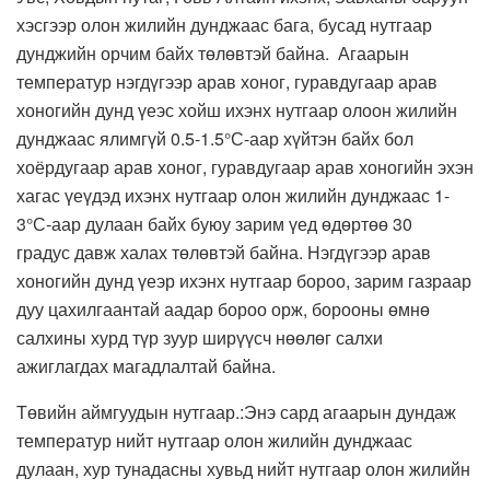
хэсгээр олон жилийн дунджаас бага, бусад нутгаар
дунджийн орчим байх төлөвтэй байна. Агаарын
температур нэгдүгээр арав хоног, гуравдугаар арав
хоногийн дунд үеэс хойш ихэнх нутгаар олоон жилийн
дунджаас ялимгүй 0.5-1.5°С-аар хүйтэн байх бол
хоёрдугаар арав хоног, гуравдугаар арав хоногийн эхэн
хагас үеүдэд ихэнх нутгаар олон жилийн дунджаас 1-
3°С-аар дулаан байх буюу зарим үед өдөртөө 30
градус давж халах төлөвтэй байна. Нэгдүгээр арав
хоногийн дунд үеэр ихэнх нутгаар бороо, зарим газраар
дуу цахилгаантай аадар бороо орж, борооны өмнө
салхины хурд түр зуур ширүүсч нөөлөг салхи
ажиглагдах магадлалтай байна.
Төвийн аймгуудын нутгаар.:Энэ сард агаарын дундаж
температур нийт нутгаар олон жилийн дунджаас
дулаан, хур тунадасны хувьд нийт нутгаар олон жилийн