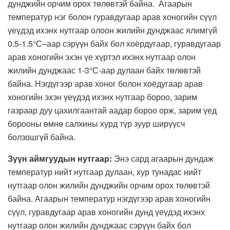
дунджийн орчим орох төлөвтэй байна. Агаарын
температур нэг болон гуравдугаар арав хоногийн сүүл
үеүдэд ихэнх нутгаар олоон жилийн дунджаас ялимгүй
0.5-1.5°С–аар сэрүүн байх бол хоёрдугаар, гуравдугаар
арав хоногийн эхэн үе хүртэл ихэнх нутгаар олон
жилийн дунджаас 1-3°С-аар дулаан байх төлөвтэй
байна. Нэгдүгээр арав хоног болон хоёдугаар арав
хоногийн эхэн үеүдэд ихэнх нутгаар бороо, зарим
газраар дуу цахилгаантай аадар бороо орж, зарим үед
борооны өмнө салхины хурд түр зуур ширүүсч
болзошгүй байна.
Зүүн аймгуудын нутгаар:
Энэ сард агаарын дундаж
температур нийт нутгаар дулаан, хур тунадас нийт
нутгаар олон жилийн дунджийн орчим орох төлөвтэй
байна. Агаарын температур нэгдүгээр арав хоногийн
сүүл, гуравдугаар арав хоногийн дунд үеүдэд ихэнх
нутгаар олон жилийн дунджаас сэрүүн байх бол