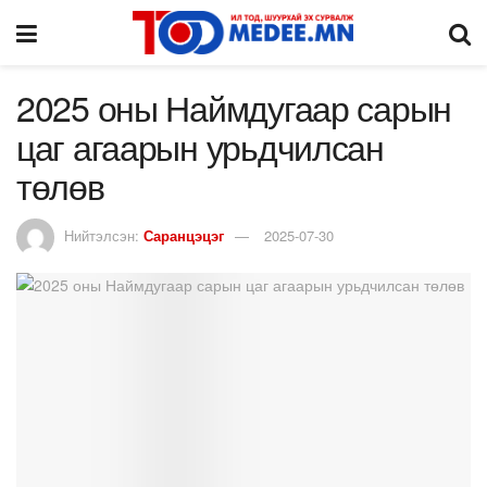
2025 оны Наймдугаар сарын
цаг агаарын урьдчилсан
төлөв
Нийтэлсэн:
Саранцэцэг
2025-07-30