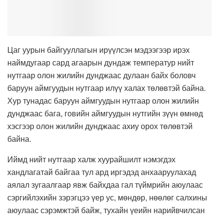
Цаг уурын байгууллагын ирүүлсэн мэдээгээр ирэх
наймдугаар сард агаарын дундаж температур нийт
нутгаар олон жилийн дунджаас дулаан байх боловч
баруун аймгуудын нутгаар илүү халах төлөвтэй байна.
Хур тунадас баруун аймгуудын нутгаар олон жилийн
дунджаас бага, говийн аймгуудын нутгийн зүүн өмнөд
хэсгээр олон жилийн дунджаас ахиу орох төлөвтэй
байна.
Иймд нийт нутгаар халж хуурайшилт нэмэгдэх
хандлагатай байгаа тул ард иргэдэд анхааруулахад
аялал зугаалгаар явж байхдаа гал түймрийн аюулаас
сэргийлэхийн зэрэгцээ үер ус, мөндөр, нөөлөг салхины
аюулаас сэрэмжтэй байж, тухайн үеийн нарийвчилсан