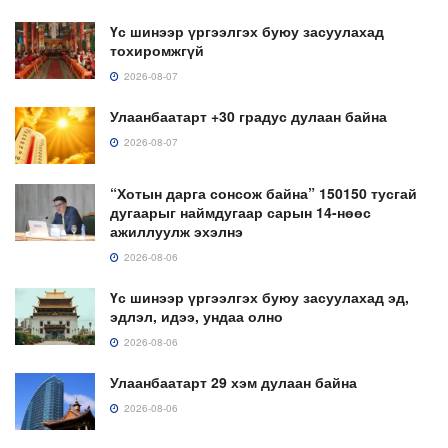
Үс шинээр үргээлгэх буюу засуулахад
тохиромжгүй
2026-08-07
Улаанбаатарт +30 градус дулаан байна
2026-08-07
“Хотын дарга сонсож байна” 150150 тусгай
дугаарыг наймдугаар сарын 14-нөөс
ажиллуулж эхэлнэ
2026-08-06
Үс шинээр үргээлгэх буюу засуулахад эд,
эдлэл, идээ, ундаа олно
2026-08-06
Улаанбаатарт 29 хэм дулаан байна
2026-08-06