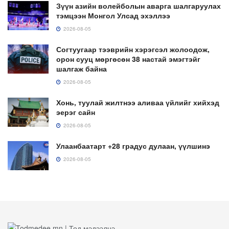
Зүүн азийн волейболын аварга шалгаруулах
тэмцээн Монгол Улсад эхэллээ
2026-08-05
Согтуугаар тээврийн хэрэгсэл жолоодож,
орон сууц мөргөсөн 38 настай эмэгтэйг
шалгаж байна
2026-08-05
Хонь, туулай жилтнээ аливаа үйлийг хийхэд
эерэг сайн
2026-08-05
Улаанбаатарт +28 градус дулаан, үүлшинэ
2026-08-05