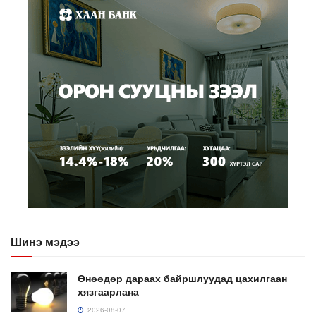
Шинэ мэдээ
Өнөөдөр дараах байршлуудад цахилгаан
хязгаарлана
2026-08-07