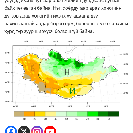
үеүдэд ихэнх нутгаар олон жилийн дунджаас дулаан
байх төлөвтэй байна. Нэг, хоёрдугаар арав хоногийн
дүгээр арав хоногийн ихэнх хугацаанд дуу
цахилгаантай аадар бороо орж, борооны өмнө салхины
хурд түр зуур ширүүсч болзошгүй байна.