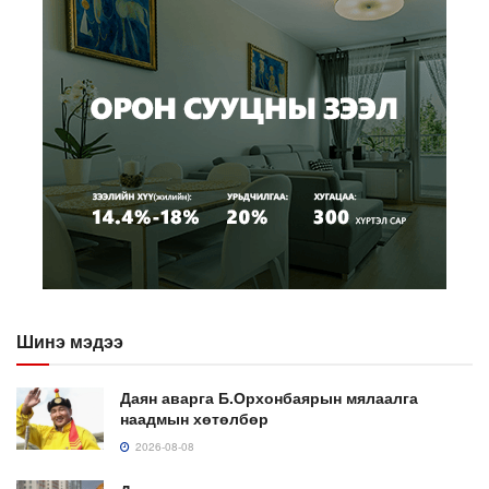
Шинэ мэдээ
Даян аварга Б.Орхонбаярын мялаалга
наадмын хөтөлбөр
2026-08-08