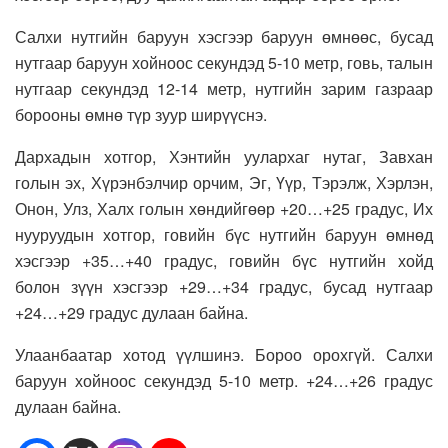
Салхи нутгийн баруун хэсгээр баруун өмнөөс, бусад
нутгаар баруун хойноос секундэд 5-10 метр, говь, талын
нутгаар секундэд 12-14 метр, нутгийн зарим газраар
борооны өмнө түр зуур ширүүснэ.
Дархадын хотгор, Хэнтийн уулархаг нутаг, Завхан
голын эх, Хүрэнбэлчир орчим, Эг, Үүр, Тэрэлж, Хэрлэн,
Онон, Улз, Халх голын хөндийгөөр +20…+25 градус, Их
нууруудын хотгор, говийн бүс нутгийн баруун өмнөд
хэсгээр +35…+40 градус, говийн бүс нутгийн хойд
болон зүүн хэсгээр +29…+34 градус, бусад нутгаар
+24…+29 градус дулаан байна.
Улаанбаатар хотод үүлшинэ. Бороо орохгүй. Салхи
баруун хойноос секундэд 5-10 метр. +24…+26 градус
дулаан байна.