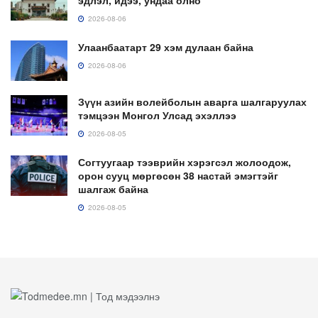
эдлэл, идээ, ундаа олно
2026-08-06
Улаанбаатарт 29 хэм дулаан байна
2026-08-06
Зүүн азийн волейболын аварга шалгаруулах
тэмцээн Монгол Улсад эхэллээ
2026-08-05
Согтуугаар тээврийн хэрэгсэл жолоодож,
орон сууц мөргөсөн 38 настай эмэгтэйг
шалгаж байна
2026-08-05