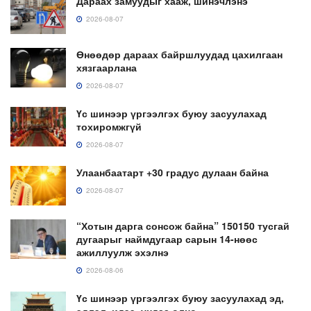
Дараах замуудыг хааж, шинэчлэнэ
2026-08-07
Өнөөдөр дараах байршлуудад цахилгаан
хязгаарлана
2026-08-07
Үс шинээр үргээлгэх буюу засуулахад
тохиромжгүй
2026-08-07
Улаанбаатарт +30 градус дулаан байна
2026-08-07
“Хотын дарга сонсож байна” 150150 тусгай
дугаарыг наймдугаар сарын 14-нөөс
ажиллуулж эхэлнэ
2026-08-06
Үс шинээр үргээлгэх буюу засуулахад эд,