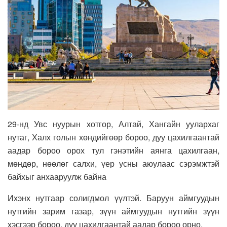
29-нд Увс нуурын хотгор, Алтай, Хангайн уулархаг
нутаг, Халх голын хөндийгөөр бороо, дуу цахилгаантай
аадар бороо орох тул гэнэтийн аянга цахилгаан,
мөндөр, нөөлөг салхи, үер усны аюулаас сэрэмжтэй
байхыг анхааруулж байна
Ихэнх нутгаар солигдмол үүлтэй. Баруун аймгуудын
нутгийн зарим газар, зүүн аймгуудын нутгийн зүүн
хэсгээр бороо, дуу цахилгаантай аадар бороо орно.