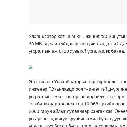
Улаанбаатар хотын анхны жишиг “20 минутын 
63 МВт дулаан үйлдвэрлэх хүчин чадалтай Д
угсралтын ажил 20 хувьтай үргэлжилж байна.
Энэ талаар Улаанбаатарын гэр хорооллыг хөг
инженер Г.Жанлавцогзол “Чингэлтэй дүүргийн 
угсралтын ажлыг өнгөрсөн дөрөвдүгээр сард э
төв барихаар төлөвлөсөн 10.068 өрхийн орон
2000 гаруй айлыг дулаанаар хангах юм. Өнөө
угсарсан төдийгүй суурийн ажил бүрэн дууса
үндсэн зуух болон бусад тоног төхөөрөмж, ме