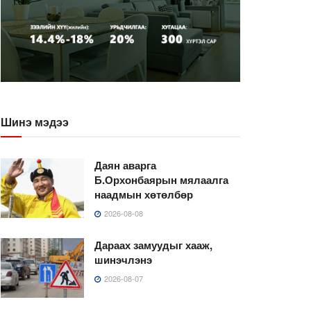
Шинэ мэдээ
Даян аварга
Б.Орхонбаярын мялаалга
наадмын хөтөлбөр
2026-08-08
Дараах замуудыг хааж,
шинэчлэнэ
2026-08-07