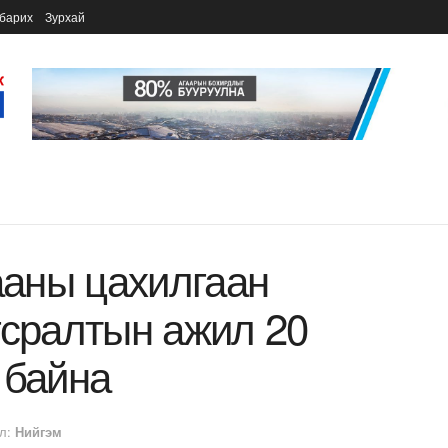
барих
Зурхай
аны цахилгаан
гсралтын ажил 20
 байна
л:
Нийгэм