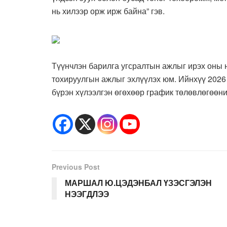
нь хилээр орж ирж байна” гэв.
Түүнчлэн барилга угсралтын ажлыг ирэх оны н
тохируулгын ажлыг эхлүүлэх юм. Ийнхүү 2026
бүрэн хүлээлгэн өгөхөөр график төлөвлөгөөни
Previous Post
МАРШАЛ Ю.ЦЭДЭНБАЛ ҮЗЭСГЭЛЭН
НЭЭГДЛЭЭ