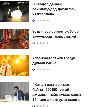
Өнөөдөр дараах
байршлуудад цахилгаан
хязгаарлана
2026-08-07
Үс шинээр үргээлгэх буюу
засуулахад тохиромжгүй
2026-08-07
Улаанбаатарт +30 градус
дулаан байна
2026-08-07
“Хотын дарга сонсож
байна” 150150 тусгай
дугаарыг наймдугаар сарын
14-нөөс ажиллуулж эхэлнэ
2026-08-06