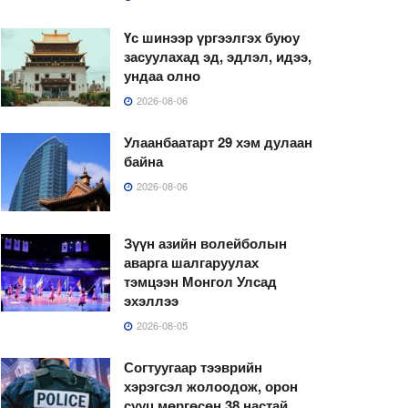
Үс шинээр үргээлгэх буюу
засуулахад эд, эдлэл, идээ,
ундаа олно
2026-08-06
Улаанбаатарт 29 хэм дулаан
байна
2026-08-06
Зүүн азийн волейболын
аварга шалгаруулах
тэмцээн Монгол Улсад
эхэллээ
2026-08-05
Согтуугаар тээврийн
хэрэгсэл жолоодож, орон
сууц мөргөсөн 38 настай