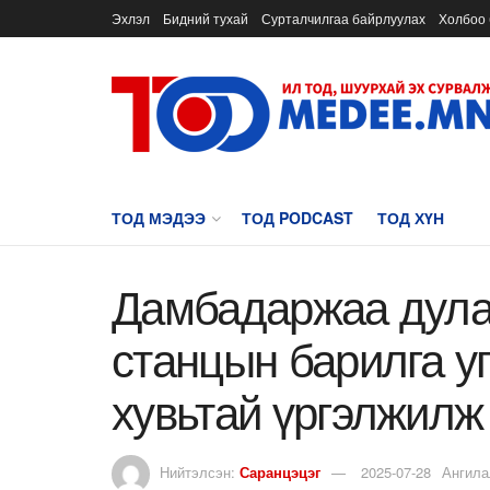
Эхлэл
Бидний тухай
Сурталчилгаа байрлуулах
Холбоо 
ТОД МЭДЭЭ
ТОД PODCAST
ТОД ХҮН
Дамбадаржаа дула
станцын барилга у
хувьтай үргэлжилж
Нийтэлсэн:
Саранцэцэг
2025-07-28
Ангила