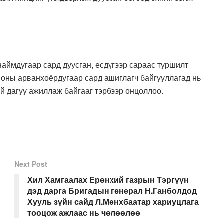
аймдугаар сард дуусган, есдүгээр сараас туршилт
 оны арванхоёрдугаар сард ашиглагч байгууллагад нь
й дагуу ажиллаж байгааг тэрбээр онцоллоо.
Next Post
Хил Хамгаалах Ерөнхий газрын Тэргүүн
дэд дарга Бригадын генерал Н.Ганболдод
Хууль зүйн сайд Л.Мөнхбаатар хариуцлага
тооцож ажлаас нь чөлөөлөө