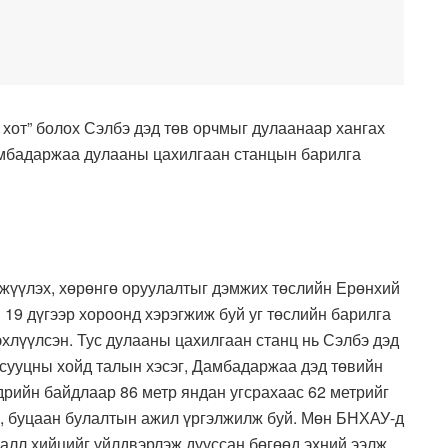
хот” болох Сэлбэ дэд төв орчмыг дулаанаар хангах
амбадаржаа дулааны цахилгаан станцын барилга
жүүлэх, хөрөнгө оруулалтыг дэмжих төслийн Ерөнхий
19 дүгээр хороонд хэрэгжиж буй уг төслийн барилга
хлүүлсэн. Тус дулааны цахилгаан станц нь Сэлбэ дэд
 сууцны хойд талын хэсэг, Дамбадаржаа дэд төвийн
дрийн байдлаар 86 метр яндан угсрахаас 62 метрийг
ж, буцаан булалтын ажил үргэлжилж буй. Мөн БНХАУ-д
талл хийцийг үйлдвэрлэж дууссан бөгөөд эхний ээлж