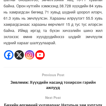
байна. Орон нутгийн хэмжээнд 38.728 хүүхдийн 84 хувь
нь хамрагдсан бөгөөд 71 хувьд шүдний цоорол илэрч,
61.3 хувь нь эмчлүүлсэн. Харааны илрүүлэгт 55.5 хувь
хамрагдсанаас харааны өөрчлөлт 15 д тус тус илэрсэн
байна. Иймд иргэд та бүхэн хичээлийн шинэ жил
эхлэхээс өмнө хүүхдүүдийнхээ шүдийг эмчлүүлж
нүдний харааг шалгуулаарай.
Previous Post
Зөвлөмж: Хүүхдийн насанд тохирсон гэрийн
ажлууд
Next Post
Бөхийн өргөөний уулзвараас Натурын зам хүртэлх