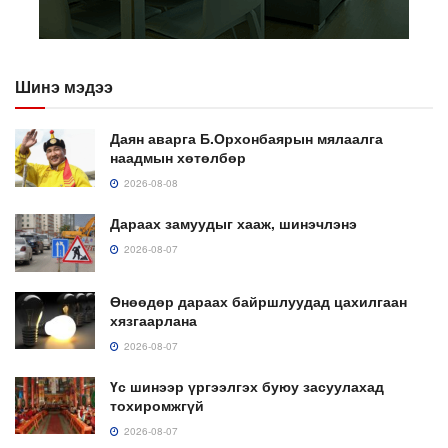
Шинэ мэдээ
Даян аварга Б.Орхонбаярын мялаалга
наадмын хөтөлбөр
2026-08-08
Дараах замуудыг хааж, шинэчлэнэ
2026-08-07
Өнөөдөр дараах байршлуудад цахилгаан
хязгаарлана
2026-08-07
Үс шинээр үргээлгэх буюу засуулахад
тохиромжгүй
2026-08-07