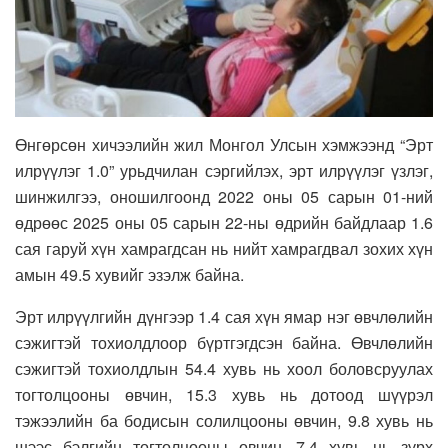
Өнгөрсөн хичээлийн жил Монгол Улсын хэмжээнд “Эрт
илрүүлэг 1.0” урьдчилан сэргийлэх, эрт илрүүлэг үзлэг,
шинжилгээ, оношилгоонд 2022 оны 05 сарын 01-ний
өдрөөс 2025 оны 05 сарын 22-ны өдрийн байдлаар 1.6
сая гаруй хүн хамрагдсан нь нийт хамрагдвал зохих хүн
амын 49.5 хувийг эзэлж байна.
Эрт илрүүлгийн дүнгээр 1.4 сая хүн ямар нэг өвчлөлийн
сэжигтэй тохиолдлоор бүртгэгдсэн байна. Өвчлөлийн
сэжигтэй тохиолдлын 54.4 хувь нь хоол боловсруулах
тогтолцооны өвчин, 15.3 хувь нь дотоод шүүрэл
тэжээлийн ба бодисын солилцооны өвчин, 9.8 хувь нь
шээс бэлгийн тогтолцооны өвчин, 7.4 хувь нь зүрх