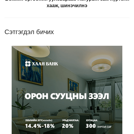
хааж, шинэчилнэ
Сэтгэгдэл бичих