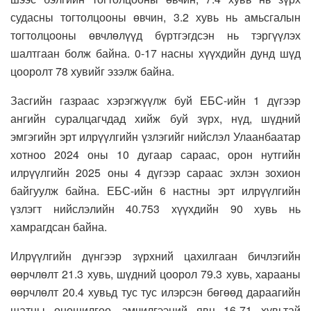
судасны тогтолцооны өвчин, 3.2 хувь нь амьсгалын
тогтолцооны өвчлөлүүд бүртгэгдсэн нь тэргүүлэх
шалтгаан болж байна. 0-17 насны хүүхдийн дунд шүд
цооролт 78 хувийг эзэлж байна.
Засгийн газраас хэрэгжүүлж буй ЕБС-ийн 1 дүгээр
ангийн суралцагчдад хийж буй зүрх, нүд, шүдний
эмгэгийн эрт илрүүлгийн үзлэгийг нийслэл Улаанбаатар
хотноо 2024 оны 10 дугаар сараас, орон нутгийн
илрүүлгийн 2025 оны 4 дүгээр сараас эхлэн зохион
байгуулж байна. ЕБС-ийн 6 настны эрт илрүүлгийн
үзлэгт нийслэлийн 40.753 хүүхдийн 90 хувь нь
хамрагдсан байна.
Илрүүлгийн дүнгээр зүрхний цахилгаан бичлэгийн
өөрчлөлт 21.3 хувь, шүдний цоорол 79.3 хувь, харааны
өөрчлөлт 20.4 хувьд тус тус илэрсэн бөгөөд дараагийн
шатны оношилгоо, эмчилгээний явц 16-71 хувьтай