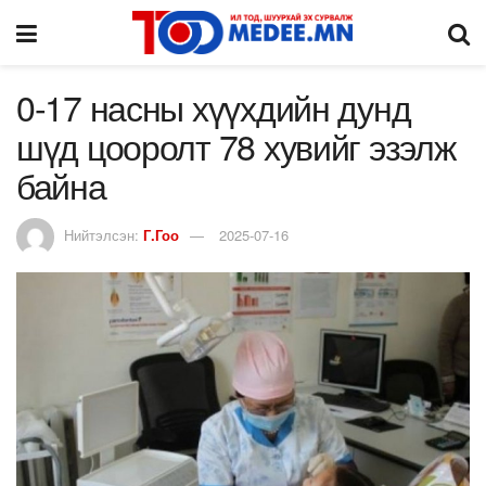
0-17 насны хүүхдийн дунд
шүд цооролт 78 хувийг эзэлж
байна
Нийтэлсэн:
Г.Гоо
2025-07-16