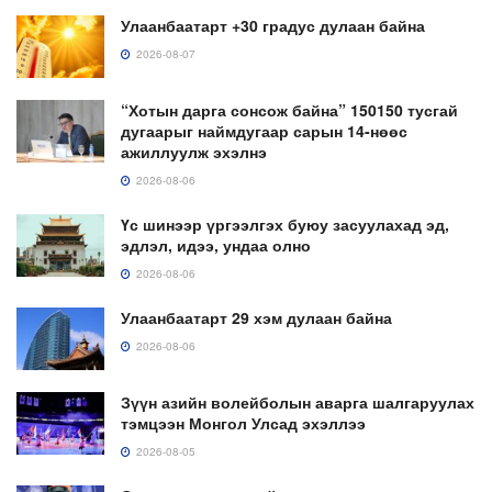
Улаанбаатарт +30 градус дулаан байна
2026-08-07
“Хотын дарга сонсож байна” 150150 тусгай
дугаарыг наймдугаар сарын 14-нөөс
ажиллуулж эхэлнэ
2026-08-06
Үс шинээр үргээлгэх буюу засуулахад эд,
эдлэл, идээ, ундаа олно
2026-08-06
Улаанбаатарт 29 хэм дулаан байна
2026-08-06
Зүүн азийн волейболын аварга шалгаруулах
тэмцээн Монгол Улсад эхэллээ
2026-08-05