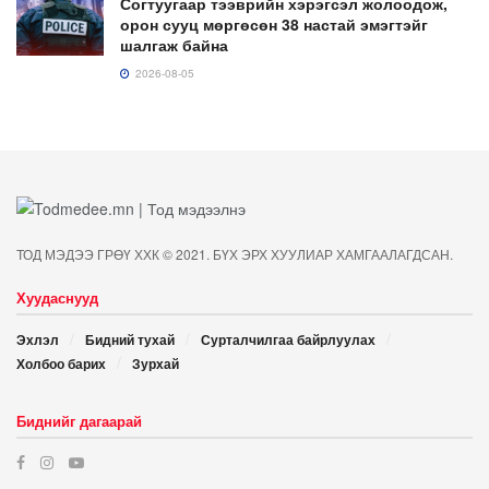
Согтуугаар тээврийн хэрэгсэл жолоодож,
орон сууц мөргөсөн 38 настай эмэгтэйг
шалгаж байна
2026-08-05
ТОД МЭДЭЭ ГРӨҮ ХХК © 2021. БҮХ ЭРХ ХУУЛИАР ХАМГААЛАГДСАН.
Хуудаснууд
Эхлэл
Бидний тухай
Сурталчилгаа байрлуулах
Холбоо барих
Зурхай
Биднийг дагаарай