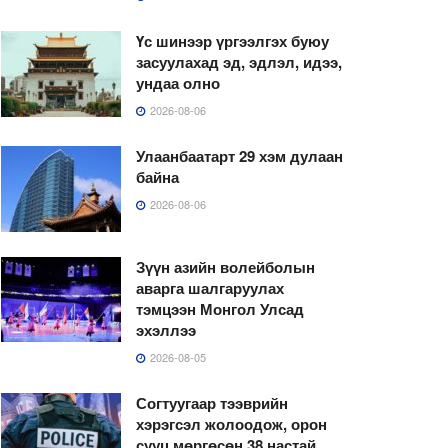
Үс шинээр үргээлгэх буюу
засуулахад эд, эдлэл, идээ,
ундаа олно
2026-08-06
Улаанбаатарт 29 хэм дулаан
байна
2026-08-06
Зүүн азийн волейболын
аварга шалгаруулах
тэмцээн Монгол Улсад
эхэллээ
2026-08-05
Согтуугаар тээврийн
хэрэгсэл жолоодож, орон
сууц мөргөсөн 38 настай