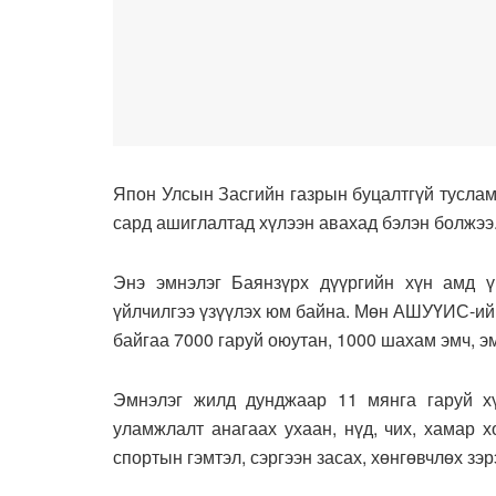
Япон Улсын Засгийн газрын буцалтгүй тусла
сард ашиглалтад хүлээн авахад бэлэн болжээ
Энэ эмнэлэг Баянзүрх дүүргийн хүн амд ү
үйлчилгээ үзүүлэх юм байна. Мөн АШУҮИС-ий
байгаа 7000 гаруй оюутан, 1000 шахам эмч, э
Эмнэлэг жилд дунджаар 11 мянга гаруй хүн
уламжлалт анагаах ухаан, нүд, чих, хамар х
спортын гэмтэл, сэргээн засах, хөнгөвчлөх зэ