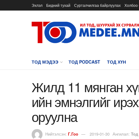
Эхлэл
Бидний тухай
Сурталчилгаа байрлуулах
Холбоо 
ТОД МЭДЭЭ
ТОД PODCAST
ТОД ХҮН
Жилд 11 мянган х
ийн эмнэлгийг ирэ
оруулна
Нийтэлсэн:
Г.Гоо
2019-01-30
Ангилал:
Тод