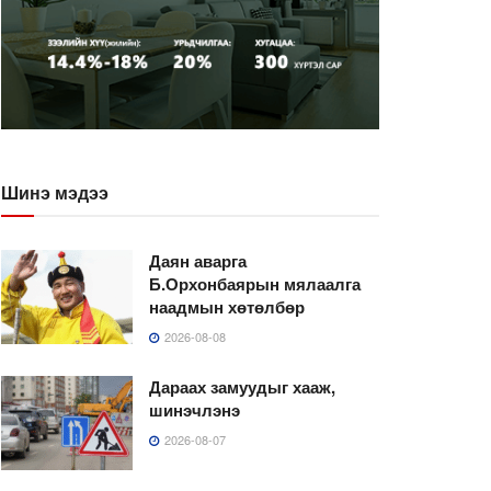
Шинэ мэдээ
Даян аварга
Б.Орхонбаярын мялаалга
наадмын хөтөлбөр
2026-08-08
Дараах замуудыг хааж,
шинэчлэнэ
2026-08-07