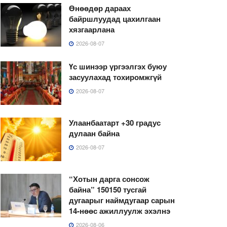
Өнөөдөр дараах
байршлуудад цахилгаан
хязгаарлана
2026-08-07
Үс шинээр үргээлгэх буюу
засуулахад тохиромжгүй
2026-08-07
Улаанбаатарт +30 градус
дулаан байна
2026-08-07
“Хотын дарга сонсож
байна” 150150 тусгай
дугаарыг наймдугаар сарын
14-нөөс ажиллуулж эхэлнэ
2026-08-06