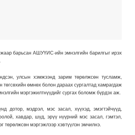
мжаар барьсан АШУҮИС-ийн эмнэлгийн барилгыг ирэх
.
ндсэн, улсын хэмжээнд зарим төрөлжсөн тусламж,
н төгсөхийн өмнөх болон дараах сургалтад хамрагдаж
мнэлгийн мэргэжилтнүүдийг сургах боломж бүрдэх аж.
д дотор, мэдрэл, мэс засал, хүүхэд, эмэгтэйчүүд,
оолой, хавдар, шүд, эрүү нүүрний мэс засал, гэмтэл,
рэг төрөлжсөн мэргэжлээр хэвтүүлэн эмчилнэ.