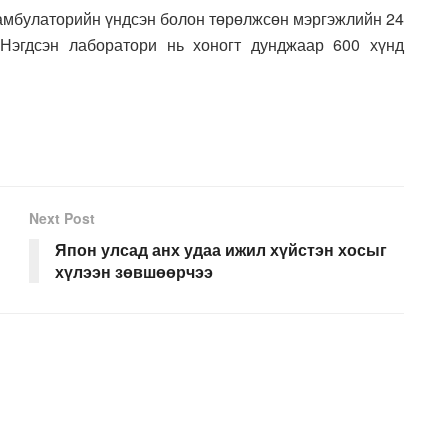
 амбулаторийн үндсэн болон төрөлжсөн мэргэжлийн 24
 Нэгдсэн лаборатори нь хоногт дунджаар 600 хүнд
Next Post
Япон улсад анх удаа ижил хүйстэн хосыг
хүлээн зөвшөөрчээ