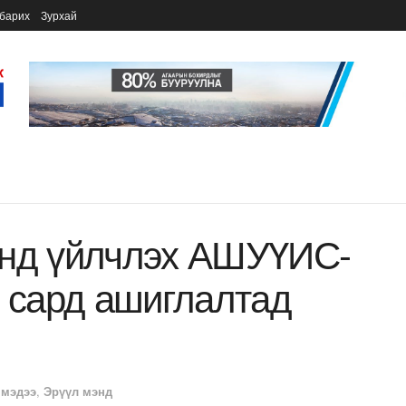
барих
Зурхай
үнд үйлчлэх АШУҮИС-
х сард ашиглалтад
 мэдээ
,
Эрүүл мэнд