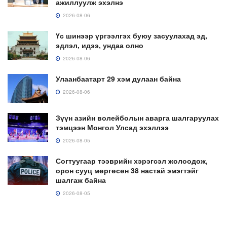
ажиллуулж эхэлнэ
2026-08-06
Үс шинээр үргээлгэх буюу засуулахад эд,
эдлэл, идээ, ундаа олно
2026-08-06
Улаанбаатарт 29 хэм дулаан байна
2026-08-06
Зүүн азийн волейболын аварга шалгаруулах
тэмцээн Монгол Улсад эхэллээ
2026-08-05
Согтуугаар тээврийн хэрэгсэл жолоодож,
орон сууц мөргөсөн 38 настай эмэгтэйг
шалгаж байна
2026-08-05