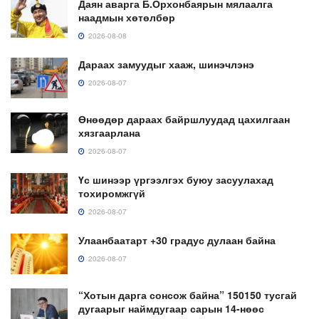
Даян аварга Б.Орхонбаярын мялаалга
наадмын хөтөлбөр
2026-08-08
Дараах замуудыг хааж, шинэчлэнэ
2026-08-07
Өнөөдөр дараах байршлуудад цахилгаан
хязгаарлана
2026-08-07
Үс шинээр үргээлгэх буюу засуулахад
тохиромжгүй
2026-08-07
Улаанбаатарт +30 градус дулаан байна
2026-08-07
“Хотын дарга сонсож байна” 150150 тусгай
дугаарыг наймдугаар сарын 14-нөөс