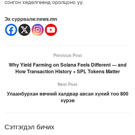
сонгон хөдөлгөөнд оролцоно уу.
Эх суррвалж:news.mn
Previous Post
Why Yield Farming on Solana Feels Different — and
How Transaction History + SPL Tokens Matter
Next Post
Улаанбурхан өвчний халдвар авсан хүний тоо 800
хүрэв
Сэтгэгдэл бичих