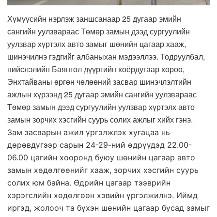
Хүмүүсийн нэрлэж заншсанаар 25 дугаар эмийн
сангийн уулзвараас Төмөр замын дээд сургуулийн
уулзвар хүртэлх авто замыг шөнийн цагаар хааж,
шинэчилнэ гэдгийг албаныхан мэдээллээ. Тодруулбал,
нийслэлийн Баянгол дүүргийн хоёрдугаар хороо,
Энхтайваны өргөн чөлөөний засвар шинэчлэлтийн
ажлын хүрээнд 25 дугаар эмийн сангийн уулзвараас
Төмөр замын дээд сургуулийн уулзвар хүртэлх авто
замын зорчих хэсгийн суурь солих ажлыг хийх гэнэ.
Зам засварын ажил үргэлжлэх хугацаа нь
дөрөвдүгээр сарын 24-29-ний өдрүүдэд 22.00-
06.00 цагийн хооронд буюу шөнийн цагаар авто
замын хөдөлгөөнийг хааж, зорчих хэсгийн суурь
солих юм байна.
Өдрийн цагаар тээврийн
хэрэгслийн хөдөлгөөн хэвийн үргэлжилнэ. Иймд
иргэд, жолооч та бүхэн шөнийн цагаар бусад замыг