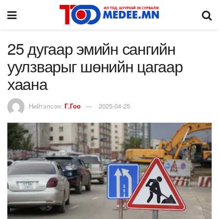
25 дугаар эмийн сангийн
уулзварыг шөнийн цагаар
хаана
Нийтэлсэн:
Г.Гоо
2025-04-25