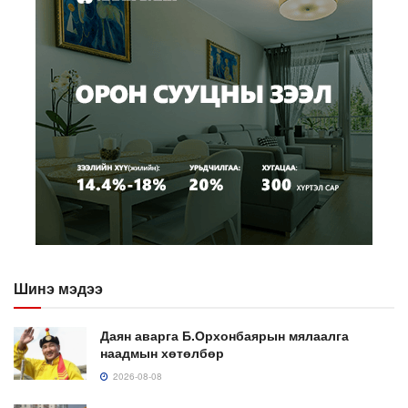
Шинэ мэдээ
Даян аварга Б.Орхонбаярын мялаалга
наадмын хөтөлбөр
2026-08-08