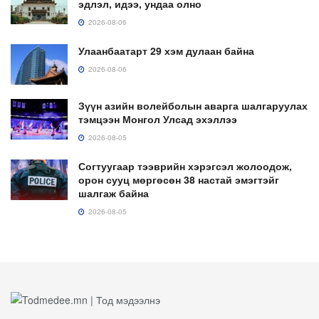
эдлэл, идээ, ундаа олно
2026-08-06
Улаанбаатарт 29 хэм дулаан байна
2026-08-06
Зүүн азийн волейболын аварга шалгаруулах
тэмцээн Монгол Улсад эхэллээ
2026-08-05
Согтуугаар тээврийн хэрэгсэл жолоодож,
орон сууц мөргөсөн 38 настай эмэгтэйг
шалгаж байна
2026-08-05