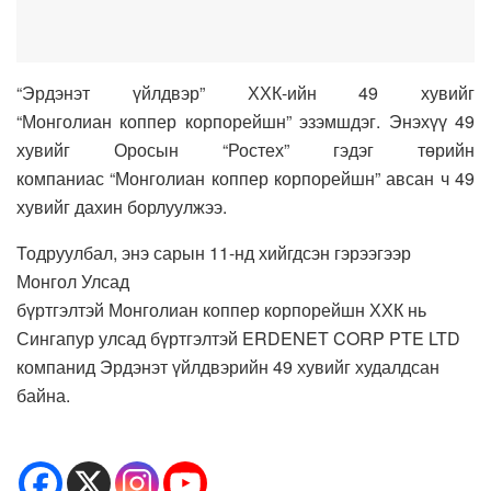
“Эрдэнэт үйлдвэр” ХХК-ийн 49 хувийг
“Монголиан коппер корпорейшн” эзэмшдэг. Энэхүү 49
хувийг Оросын “Ростех” гэдэг төрийн
компаниас “Монголиан коппер корпорейшн” авсан ч 49
хувийг дахин борлуулжээ.
Тодруулбал, энэ сарын 11-нд хийгдсэн гэрээгээр
Монгол Улсад
бүртгэлтэй Монголиан коппер корпорейшн ХХК нь
Сингапур улсад бүртгэлтэй ERDENET CORP PTE LTD
компанид Эрдэнэт үйлдвэрийн 49 хувийг худалдсан
байна.