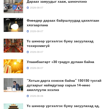
Дараах замуудыг хааж, шинэчлэнэ
2026-08-07
Өнөөдөр дараах байршлуудад цахилгаан
хязгаарлана
2026-08-07
Үс шинээр үргээлгэх буюу засуулахад
тохиромжгүй
2026-08-07
Улаанбаатарт +30 градус дулаан байна
2026-08-07
“Хотын дарга сонсож байна” 150150 тусгай
дугаарыг наймдугаар сарын 14-нөөс
ажиллуулж эхэлнэ
2026-08-06
Үс шинээр үргээлгэх буюу засуулахад эд,