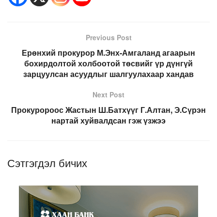
Previous Post
Ерөнхий прокурор М.Энх-Амгаланд агаарын
бохирдолтой холбоотой төсвийг үр дүнгүй
зарцуулсан асуудлыг шалгуулахаар хандав
Next Post
Прокуророос Жастын Ш.Батхүүг Г.Алтан, Э.Сүрэн
нартай хуйвалдсан гэж үзжээ
Сэтгэгдэл бичих