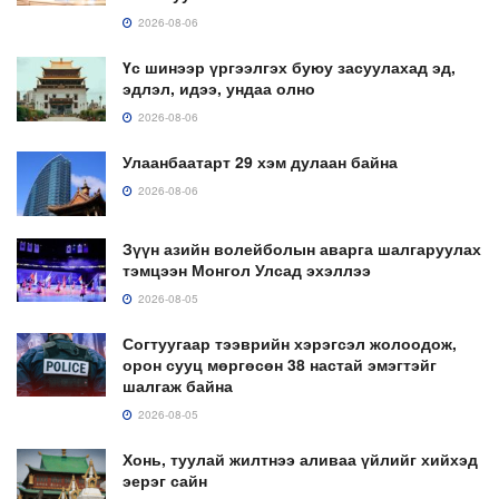
2026-08-06
Үс шинээр үргээлгэх буюу засуулахад эд,
эдлэл, идээ, ундаа олно
2026-08-06
Улаанбаатарт 29 хэм дулаан байна
2026-08-06
Зүүн азийн волейболын аварга шалгаруулах
тэмцээн Монгол Улсад эхэллээ
2026-08-05
Согтуугаар тээврийн хэрэгсэл жолоодож,
орон сууц мөргөсөн 38 настай эмэгтэйг
шалгаж байна
2026-08-05
Хонь, туулай жилтнээ аливаа үйлийг хийхэд
эерэг сайн