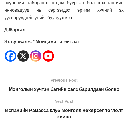
нүүрсний олборлолт огцом буурсан бол технологийн
инновацууд нь сэргээгдэх эрчим хүчний эх
үүсвэрүүдийн үнийг бууруулжээ.
Д.Жаргал
Эх сурвалж: “Монцамэ” агентлаг
Previous Post
Монголын хүчтэн багийн халз барилдаан болно
Next Post
Испанийн Рамасса клуб Монголд нөхөрсөг тоглолт
хийнэ