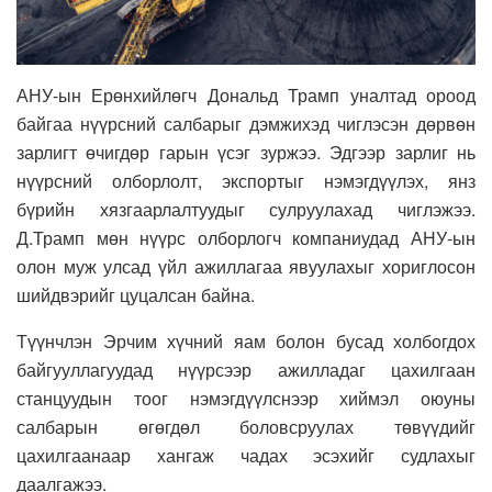
АНУ-ын Ерөнхийлөгч Дональд Трамп уналтад ороод
байгаа нүүрсний салбарыг дэмжихэд чиглэсэн дөрвөн
зарлигт өчигдөр гарын үсэг зуржээ. Эдгээр зарлиг нь
нүүрсний олборлолт, экспортыг нэмэгдүүлэх, янз
бүрийн хязгаарлалтуудыг сулруулахад чиглэжээ.
Д.Трамп мөн нүүрс олборлогч компаниудад АНУ-ын
олон муж улсад үйл ажиллагаа явуулахыг хориглосон
шийдвэрийг цуцалсан байна.
Түүнчлэн Эрчим хүчний яам болон бусад холбогдох
байгууллагуудад нүүрсээр ажилладаг цахилгаан
станцуудын тоог нэмэгдүүлснээр хиймэл оюуны
салбарын өгөгдөл боловсруулах төвүүдийг
цахилгаанаар хангаж чадах эсэхийг судлахыг
даалгажээ.