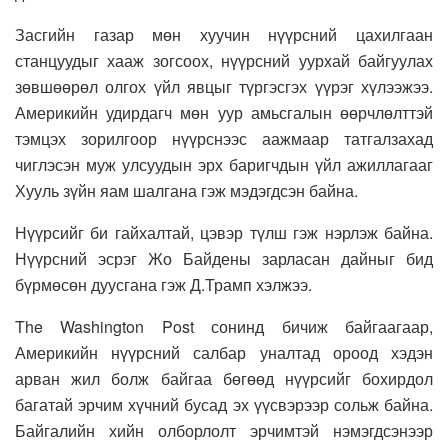
Засгийн газар мөн хуучин нүүрсний цахилгаан
станцуудыг хааж зогсоох, нүүрсний уурхай байгуулах
зөвшөөрөл олгох үйл явцыг түргэсгэх үүрэг хүлээжээ.
Америкийн удирдагч мөн уур амьсгалын өөрчлөлттэй
тэмцэх зорилгоор нүүрснээс аажмаар татгалзахад
чиглэсэн муж улсуудын эрх баригчдын үйл ажиллагааг
Хууль зүйн яам шалгана гэж мэдэгдсэн байна.
Нүүрсийг би гайхалтай, цэвэр түлш гэж нэрлэж байна.
Нүүрсний эсрэг Жо Байдены зарласан дайныг бид
бүрмөсөн дуусгана гэж Д.Трамп хэлжээ.
The Washington Post сонинд бичиж байгаагаар,
Америкийн нүүрсний салбар уналтад ороод хэдэн
арван жил болж байгаа бөгөөд нүүрсийг бохирдол
багатай эрчим хүчний бусад эх үүсвэрээр сольж байна.
Байгалийн хийн олборлолт эрчимтэй нэмэгдсэнээр