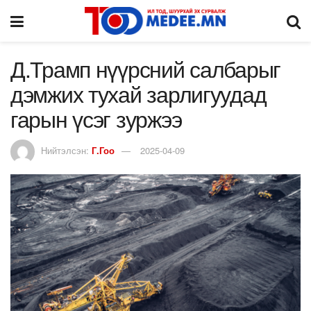
Д.Трамп нүүрсний салбарыг
дэмжих тухай зарлигуудад
гарын үсэг зуржээ
Нийтэлсэн:
Г.Гоо
2025-04-09