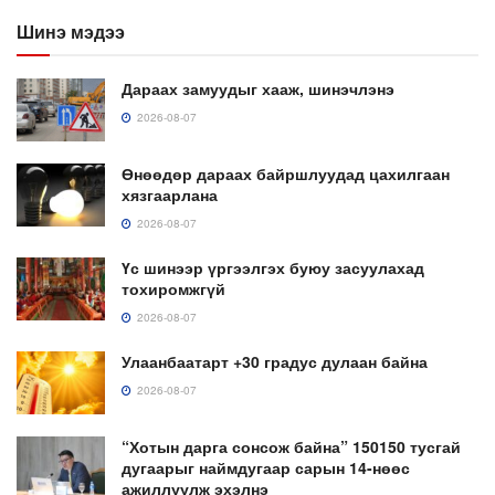
Шинэ мэдээ
Дараах замуудыг хааж, шинэчлэнэ
2026-08-07
Өнөөдөр дараах байршлуудад цахилгаан
хязгаарлана
2026-08-07
Үс шинээр үргээлгэх буюу засуулахад
тохиромжгүй
2026-08-07
Улаанбаатарт +30 градус дулаан байна
2026-08-07
“Хотын дарга сонсож байна” 150150 тусгай
дугаарыг наймдугаар сарын 14-нөөс
ажиллуулж эхэлнэ