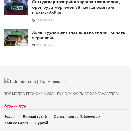
Согтуугаар тээврийн хэрэгсэл жолоодож,
орон сууц мөргөсөн 38 настай эмэгтэйг
шалгаж байна
2026-08-05
Хонь, туулай жилтнээ аливаа үйлийг хийхэд
эерэг сайн
2026-08-05
ТОД МЭДЭЭ ГРӨҮ ХХК © 2021. БҮХ ЭРХ ХУУЛИАР ХАМГААЛАГДСАН.
Хуудаснууд
Эхлэл
Бидний тухай
Сурталчилгаа байрлуулах
Холбоо барих
Зурхай