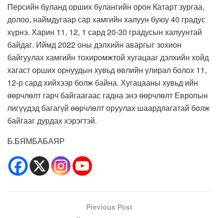
Персийн буланд орших булангийн орон Катарт зургаа,
долоо, наймдугаар сар хамгийн халуун буюу 40 градус
хүрнэ. Харин 11, 12, 1 сард 20-30 градусын халуунтай
байдаг. Иймд 2022 оны дэлхийн аваргыг зохион
байгуулах хамгийн тохиромжтой хугацааг дэлхийн хойд
хагаст орших орнуудын хувьд өвлийн улирал болох 11,
12-р сард хийхээр болж байна. Хугацааны хувьд ийн
өөрчлөлт гарч байгаагаас гадна энэ өөрчлөлт Европын
лигүүдэд багагүй өөрчлөлт оруулах шаардлагатай болж
байгааг дурдах хэрэгтэй.
Б.БЯМБАБАЯР
Previous Post