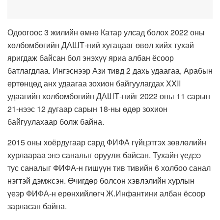
Одоогоос 3 жилийн өмнө Катар улсад болох 2022 оны
хөлбөмбөгийн ДАШТ-ний хугацааг өвөл хийх тухай
яригдаж байсан бол энэхүү яриа албан ёсоор
батлагдлаа. Ингэснээр Ази тивд 2 дахь удаагаа, Арабын
ертөнцөд анх удаагаа зохион байгуулагдах XXII
удаагийн хөлбөмбөгийн ДАШТ-нийг 2022 оны 11 сарын
21-нээс 12 дугаар сарын 18-ны өдөр зохион
байгуулахаар болж байна.
2015 оны хоёрдугаар сард ФИФА гүйцэтгэх зөвлөлийн
хурлаараа энэ саналыг оруулж байсан. Тухайн үедээ
тус саналыг ФИФА-н гишүүн тив тивийн 6 холбоо санал
нэгтэй дэмжсэн. Өчигдөр болсон хэвлэлийн хурлын
үеэр ФИФА-н ерөнхийлөгч Ж.Инфантини албан ёсоор
зарласан байна.