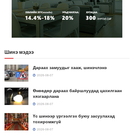
Шинэ мэдээ
Дараах замуудыг хааж, шинэчлэнэ
2026-08-07
Өнөөдөр дараах байршлуудад цахилгаан
хязгаарлана
2026-08-07
Үс шинээр үргээлгэх буюу засуулахад
тохиромжгүй
2026-08-07