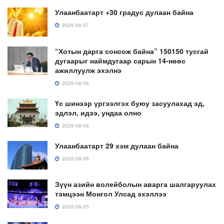
Улаанбаатарт +30 градус дулаан байна
2026-08-07
“Хотын дарга сонсож байна” 150150 тусгай
дугаарыг наймдугаар сарын 14-нөөс
ажиллуулж эхэлнэ
2026-08-06
Үс шинээр үргээлгэх буюу засуулахад эд,
эдлэл, идээ, ундаа олно
2026-08-06
Улаанбаатарт 29 хэм дулаан байна
2026-08-06
Зүүн азийн волейболын аварга шалгаруулах
тэмцээн Монгол Улсад эхэллээ
2026-08-05