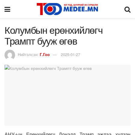
Колумбын ерөнхийлөгч
Трампт бууж өгөв
Нийтэлсэн:
Г.Гоо
2025-01-27
АНУ-ын Ерөнхийлөгч Доналд Трамп ажлаа хүлээн