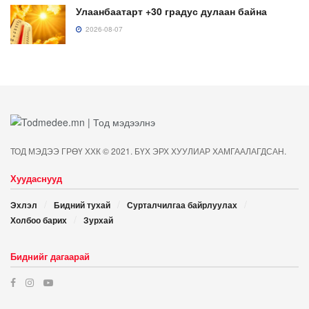
Улаанбаатарт +30 градус дулаан байна
2026-08-07
ТОД МЭДЭЭ ГРӨҮ ХХК © 2021. БҮХ ЭРХ ХУУЛИАР ХАМГААЛАГДСАН.
Хуудаснууд
Эхлэл
Бидний тухай
Сурталчилгаа байрлуулах
Холбоо барих
Зурхай
Биднийг дагаарай