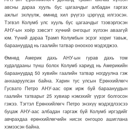
авсны дараа хууль бус цагаачдыг албадан гаргах
ажлыг эхлүүлж, өмнөд хил рүүгээ цэргүүд илгээсэн.
Тэгвэл Колумб улс хууль бус цагаачдыг тээвэрлэсэн
АНУ-ын хоёр зэвсэгт хүчний онгоцыг хүлээн аваагүй
юм. Үүний дараа Трамп Колумбын эсрэг хориг тавьж,
бараануудад нь гаалийн татвар оноохоо мэдэгджээ.
Өмнөд Америк дахь АНУ-ын гурав дахь том
худалдааны түнш болох Колумб хариуд нь Америкийн
бараануудад 50 хувийн гаалийн татвар ногдуулна гэж
анхааруулсан байна. Харин тус улсын Ерөнхийлөгч
Гусвато Петро АНУ-аас орж ирж буй бараануудын
гаалийн татварыг 25 хувиар нэмэхийг үүрэг болгосон
гэжээ. Тэгтэл Ерөнхийлөгч Петро энэхүү мэдэгдлээсээ
буцаж АНУ-аас албадан гаргаж буй Колумб иргэдийг
авчрахдаа ерөнхийлөгчийн нисэх онгоцоо ашиглана
хэмээсэн байна.