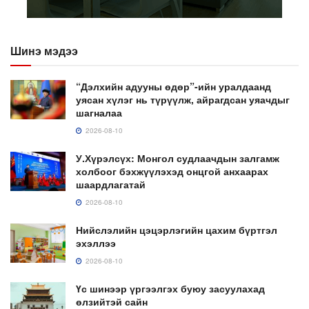
Шинэ мэдээ
“Дэлхийн адууны өдөр”-ийн уралдаанд
уясан хүлэг нь түрүүлж, айрагдсан уяачдыг
шагналаа
2026-08-10
У.Хүрэлсүх: Монгол судлаачдын залгамж
холбоог бэхжүүлэхэд онцгой анхаарах
шаардлагатай
2026-08-10
Нийслэлийн цэцэрлэгийн цахим бүртгэл
эхэллээ
2026-08-10
Үс шинээр үргээлгэх буюу засуулахад
өлзийтэй сайн