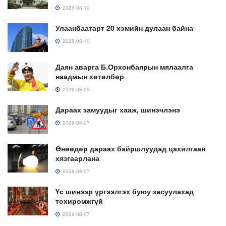
2026-08-10
Улаанбаатарт 20 хэмийн дулаан байна
2026-08-10
Даян аварга Б.Орхонбаярын мялаалга
наадмын хөтөлбөр
2026-08-08
Дараах замуудыг хааж, шинэчлэнэ
2026-08-07
Өнөөдөр дараах байршлуудад цахилгаан
хязгаарлана
2026-08-07
Үс шинээр үргээлгэх буюу засуулахад
тохиромжгүй
2026-08-07