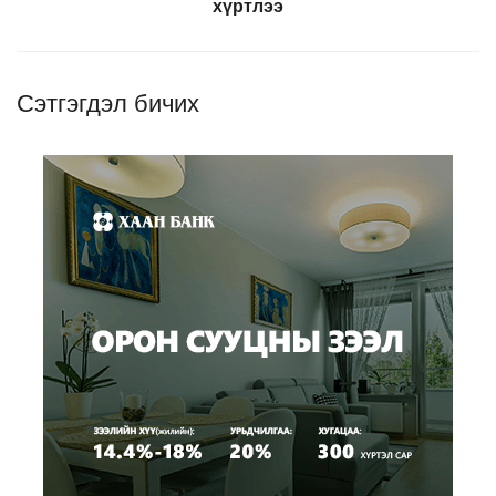
хүртлээ
Сэтгэгдэл бичих