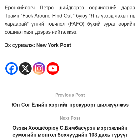
Ерөнхийлөгч Петро шийдвэрээ өөрчилсний дараа
Трамп “Fuck Around Find Out ” буюу “Янз үзээд яахыг нь
хараарай” үгний товчлол (FAFO) бүхий зураг өөрийн
сошиал хаяг дээрээ нийтэлжээ.
Эх сурвалж
: New York Post
Previous Post
Юн Сог Ёлийн хэргийг прокурорт шилжүүлжээ
Next Post
Озэки Хоошёорюү С.Бямбасүрэн мэргэжлийн
сумогийн монгол бөхчүүдийн 103 дахь түрүүг