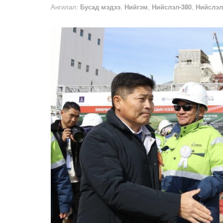
Ангилал:
Бусад мэдээ
,
Нийгэм
,
Нийслэл-380
,
Нийслэ