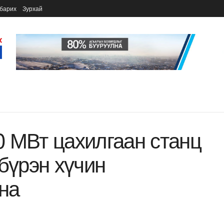
барих
Зурхай
 МВт цахилгаан станц
бүрэн хүчин
на