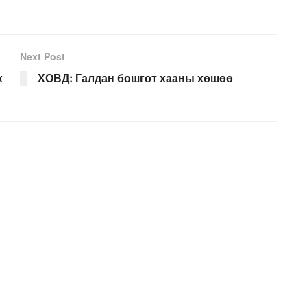
Next Post
ж
ХОВД: Галдан бошгот хааны хөшөө