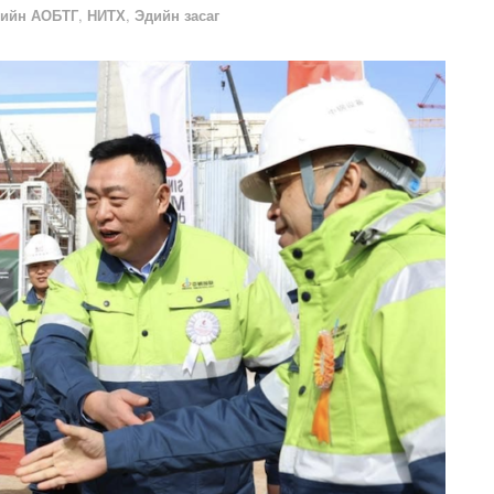
лийн АОБТГ
,
НИТХ
,
Эдийн засаг