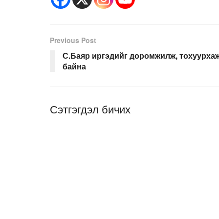
Previous Post
С.Баяр иргэдийг доромжилж, тохуурха
байна
Сэтгэгдэл бичих