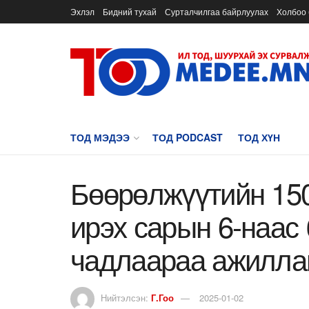
Эхлэл
Бидний тухай
Сурталчилгаа байрлуулах
Холбоо 
ТОД МЭДЭЭ
ТОД PODCAST
ТОД ХҮН
Бөөрөлжүүтийн 150
ирэх сарын 6-наас 
чадлаараа ажилла
Нийтэлсэн:
Г.Гоо
2025-01-02