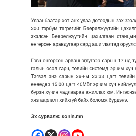
Улаанбаатар хот анх удаа дотоодын зах зээл
300 тэрбум төгрөгийг Бөөрөлжүүтийн цахилг
эхэлсэн Бөөрөлжүүтийн цахилгаан станцы
өнгөрсөн аравдугаар сард ашиглалтад оруулс
Гэвч өнгөрсөн арваннэгдүгээр сарын 17-нд т
галын осол гарч, төвийн системд эрчим хүч
Тэгвэл энэ сарын 26-ны 23:33 цагт төвийн
өнөөдөр 15:00 цагт 40МВт эрчим хүч нийлүүл
бүрэн хүчин чадлаараа ажиллах юм. Ингэснэ
хязгаарлалт хийхгүй байх боломж бүрдэнэ.
Эх сурвалж: sonin.mn