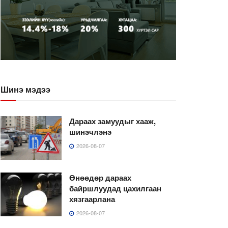
Шинэ мэдээ
Дараах замуудыг хааж,
шинэчлэнэ
2026-08-07
Өнөөдөр дараах
байршлуудад цахилгаан
хязгаарлана
2026-08-07