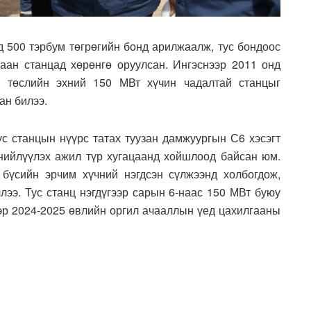
д 500 тэрбум төгрөгийн бонд арилжаалж, тус бондоос
аан станцад хөрөнгө оруулсан. Ингэснээр 2011 онд
н төслийн эхний 150 МВт хүчин чадалтай станцыг
ан билээ.
ус станцын нүүрс татах туузан дамжуургын С6 хэсэгт
 нийлүүлэх ажил түр хугацаанд хойшлоод байсан юм.
 бүсийн эрчим хүчний нэгдсэн сүлжээнд холбогдож,
лээ. Тус станц нэгдүгээр сарын 6-наас 150 МВт буюу
эр 2024-2025 өвлийн оргил ачааллын үед цахилгааны