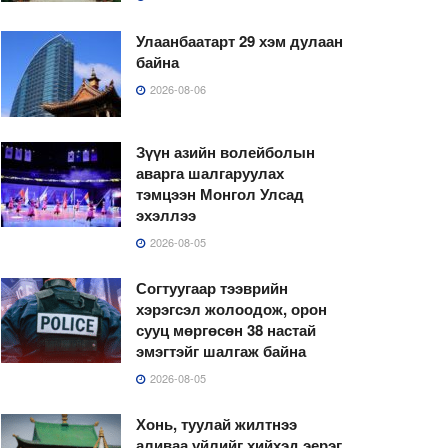
Улаанбаатарт 29 хэм дулаан
байна
2026-08-06
Зүүн азийн волейболын
аварга шалгаруулах
тэмцээн Монгол Улсад
эхэллээ
2026-08-05
Согтуугаар тээврийн
хэрэгсэл жолоодож, орон
сууц мөргөсөн 38 настай
эмэгтэйг шалгаж байна
2026-08-05
Хонь, туулай жилтнээ
аливаа үйлийг хийхэд эерэг