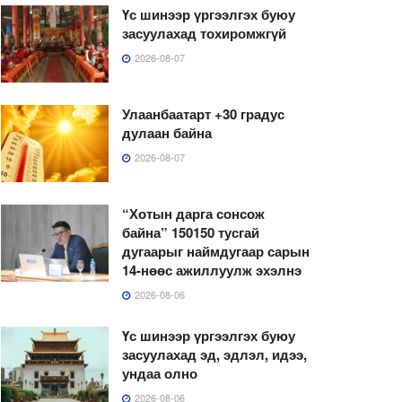
Үс шинээр үргээлгэх буюу
засуулахад тохиромжгүй
2026-08-07
Улаанбаатарт +30 градус
дулаан байна
2026-08-07
“Хотын дарга сонсож
байна” 150150 тусгай
дугаарыг наймдугаар сарын
14-нөөс ажиллуулж эхэлнэ
2026-08-06
Үс шинээр үргээлгэх буюу
засуулахад эд, эдлэл, идээ,
ундаа олно
2026-08-06