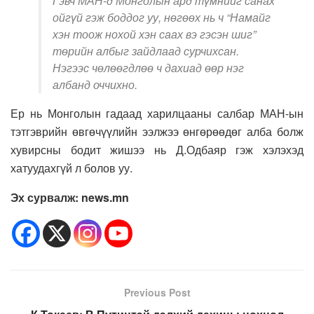
Гэвч МАН-д Монголын ард түмнийг санах
ойгүй гэж боддог уу, нөгөөх нь ч “Намайг
хэн тоож нохой хэн саах вэ гэсэн шиг”
төрийн албыг зайдлаад сурчихсан.
Нэгээс чөлөөгдлөө ч дахиад өөр нэг
албанд оччихно.
Ер нь Монголын гадаад харилцааны салбар МАН-ын
тэтгэврийн өвгөчүүлийн ээлжээ өнгөрөөдөг алба болж
хувирсны бодит жишээ нь Д.Одбаяр гэж хэлэхэд
хатуудахгүй л болов уу.
Эх сурвалж: news.mn
Previous Post