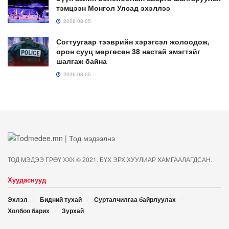
тэмцээн Монгол Улсад эхэллээ
2026-08-05
Согтуугаар тээврийн хэрэгсэл жолоодож,
орон сууц мөргөсөн 38 настай эмэгтэйг
шалгаж байна
2026-08-05
ТОД МЭДЭЭ ГРӨҮ ХХК © 2021. БҮХ ЭРХ ХУУЛИАР ХАМГААЛАГДСАН.
Хуудаснууд
Эхлэл
Бидний тухай
Сурталчилгаа байрлуулах
Холбоо барих
Зурхай