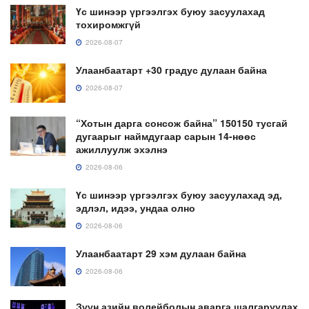
Үс шинээр үргээлгэх буюу засуулахад
тохиромжгүй
2026-08-07
Улаанбаатарт +30 градус дулаан байна
2026-08-07
“Хотын дарга сонсож байна” 150150 тусгай
дугаарыг наймдугаар сарын 14-нөөс
ажиллуулж эхэлнэ
2026-08-06
Үс шинээр үргээлгэх буюу засуулахад эд,
эдлэл, идээ, ундаа олно
2026-08-06
Улаанбаатарт 29 хэм дулаан байна
2026-08-06
Зүүн азийн волейболын аварга шалгаруулах