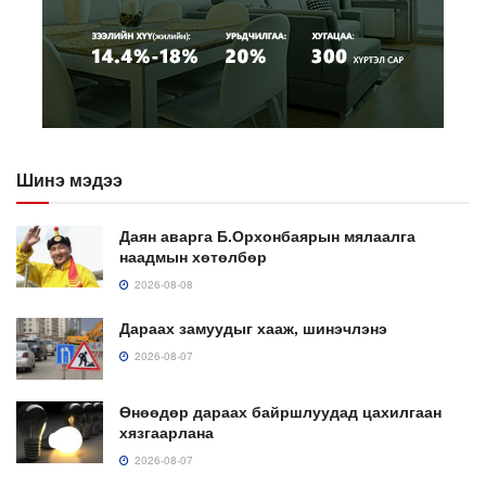
Шинэ мэдээ
Даян аварга Б.Орхонбаярын мялаалга
наадмын хөтөлбөр
2026-08-08
Дараах замуудыг хааж, шинэчлэнэ
2026-08-07
Өнөөдөр дараах байршлуудад цахилгаан
хязгаарлана
2026-08-07