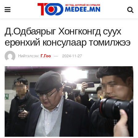
Д.Одбаярыг Хонгконгд суух
ерөнхий консулаар томилжээ
Нийтэлсэн:
Г.Гоо
2024-11-27