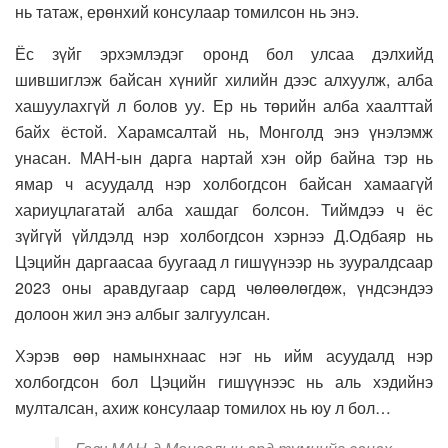
нь татаж, ерөнхий консулаар томилсон нь энэ.
Ёс зүйг эрхэмлэдэг оронд бол улсаа дэлхийд
шившиглэж байсан хүнийг хилийн дээс алхуулж, алба
хашуулахгүй л болов уу. Ер нь төрийн алба хаалттай
байх ёстой. Харамсалтай нь, Монголд энэ үнэлэмж
унасан. МАН-ын дарга нартай хэн ойр байна тэр нь
ямар ч асуудалд нэр холбогдсон байсан хамаагүй
хариуцлагатай алба хашдаг болсон. Тиймдээ ч ёс
зүйгүй үйлдэлд нэр холбогдсон хэрнээ Д.Одбаяр нь
Цэцийн даргаасаа буугаад л гишүүнээр нь зууралдсаар
2023 оны аравдугаар сард чөлөөлөгдөж, үндсэндээ
долоон жил энэ албыг залгуулсан.
Хэрэв өөр намынхнаас нэг нь ийм асуудалд нэр
холбогдсон бол Цэцийн гишүүнээс нь аль хэдийнэ
мулталсан, ахиж консулаар томилох нь юу л бол…