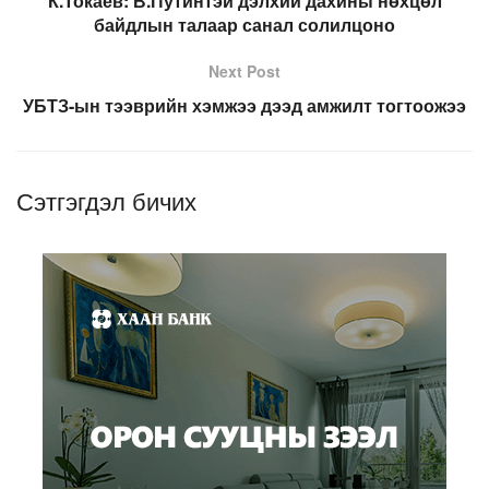
К.Токаев: В.Путинтэй дэлхий дахины нөхцөл
байдлын талаар санал солилцоно
Next Post
УБТЗ-ын тээврийн хэмжээ дээд амжилт тогтоожээ
Сэтгэгдэл бичих