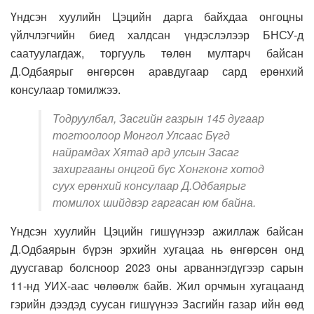
Үндсэн хуулийн Цэцийн дарга байхдаа онгоцны
үйлчлэгчийн биед халдсан үндэслэлээр БНСУ-д
саатуулагдаж, торгууль төлөн мултарч байсан
Д.Одбаярыг өнгөрсөн аравдугаар сард ерөнхий
консулаар томилжээ.
Тодруулбал, Засгийн газрын 145 дугаар
тогтоолоор Монгол Улсаас Бүгд
найрамдах Хятад ард улсын Засаг
захиргааны онцгой бүс Хонгконг хотод
суух ерөнхий консулаар Д.Одбаярыг
томилох шийдвэр гаргасан юм байна.
Үндсэн хуулийн Цэцийн гишүүнээр ажиллаж байсан
Д.Одбаярын бүрэн эрхийн хугацаа нь өнгөрсөн онд
дуусгавар болсноор 2023 оны арваннэгдүгээр сарын
11-нд УИХ-аас чөлөөлж байв. Жил орчмын хугацаанд
гэрийн дээдэд суусан гишүүнээ Засгийн газар ийн өөд