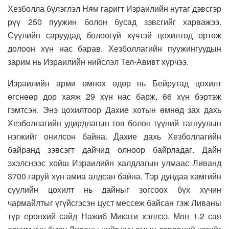
Хезболла бүлэглэл Ням гаригт Израилийн нутаг дэвсгэр
рүү 250 пуужин болон бусад зэвсгийг харважээ.
Сүүлийн саруудад болоогүй хүчтэй цохилтод өртөж
долоон хүн нас барав. Хезболлагийн пуужингуудын
зарим нь Израилийн нийслэл Тел-Авивт хүрчээ.
Израилийн арми өмнөх өдөр нь Бейрутад цохилт
өгснөөр дор хаяж 29 хүн нас барж, 66 хүн бэртэж
гэмтсэн. Энэ цохилтоор Дахие хотын өмнөд зах дахь
Хезболлагийн удирдлагын төв болон түүний тагнуулын
нэгжийг онилсон байна. Дахие дахь Хезболлагийн
байранд зэвсэгт дайчид олноор байрладаг. Дайн
эхэлснээс хойш Израилийн халдлагын улмаас Ливанд
3700 гаруй хүн амиа алдсан байна. Тэр дундаа хамгийн
сүүлийн цохилт нь дайныг зогсоох бүх хүчин
чармайлтыг үгүйсгэсэн цуст мессеж байсан гэж Ливаны
түр ерөнхий сайд Нажиб Микати хэллээ. Мөн 1.2 сая