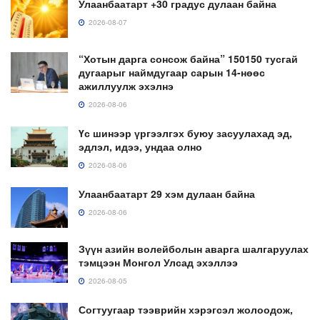
Улаанбаатарт +30 градус дулаан байна
2026-08-07
“Хотын дарга сонсож байна” 150150 тусгай
дугаарыг наймдугаар сарын 14-нөөс
ажиллуулж эхэлнэ
2026-08-06
Үс шинээр үргээлгэх буюу засуулахад эд,
эдлэл, идээ, ундаа олно
2026-08-06
Улаанбаатарт 29 хэм дулаан байна
2026-08-06
Зүүн азийн волейболын аварга шалгаруулах
тэмцээн Монгол Улсад эхэллээ
2026-08-05
Согтуугаар тээврийн хэрэгсэл жолоодож,