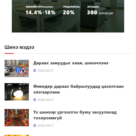
Шинэ мэдээ
Дараах замуудыг хааж, шинэчлэнэ
2026-08-07
Өнөөдөр дараах байршлуудад цахилгаан
хязгаарлана
2026-08-07
Үс шинээр үргээлгэх буюу засуулахад
тохиромжгүй
2026-08-07