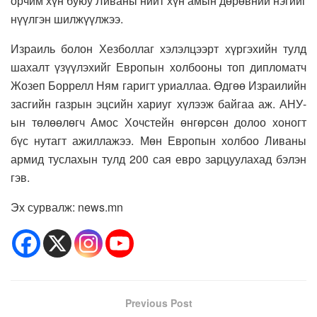
орчим хүн буюу Ливаны нийт хүн амын дөрөвний нэгийг
нүүлгэн шилжүүлжээ.
Израиль болон Хезболлаг хэлэлцээрт хүргэхийн тулд
шахалт үзүүлэхийг Европын холбооны топ дипломатч
Жозеп Боррелл Ням гаригт уриаллаа. Өдгөө Израилийн
засгийн газрын эцсийн хариуг хүлээж байгаа аж. АНУ-
ын төлөөлөгч Амос Хочстейн өнгөрсөн долоо хоногт
бүс нутагт ажиллажээ. Мөн Европын холбоо Ливаны
армид туслахын тулд 200 сая евро зарцуулахад бэлэн
гэв.
Эх сурвалж: news.mn
Previous Post