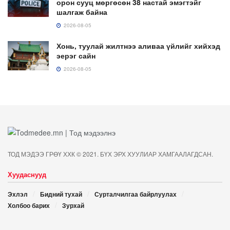
орон сууц мөргөсөн 38 настай эмэгтэйг
шалгаж байна
2026-08-05
Хонь, туулай жилтнээ аливаа үйлийг хийхэд
эерэг сайн
2026-08-05
ТОД МЭДЭЭ ГРӨҮ ХХК © 2021. БҮХ ЭРХ ХУУЛИАР ХАМГААЛАГДСАН.
Хуудаснууд
Эхлэл
Бидний тухай
Сурталчилгаа байрлуулах
Холбоо барих
Зурхай