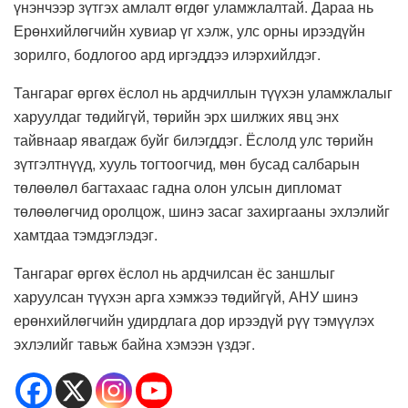
үнэнчээр зүтгэх амлалт өгдөг уламжлалтай. Дараа нь
Ерөнхийлөгчийн хувиар үг хэлж, улс орны ирээдүйн
зорилго, бодлогоо ард иргэддээ илэрхийлдэг.
Тангараг өргөх ёслол нь ардчиллын түүхэн уламжлалыг
харуулдаг төдийгүй, төрийн эрх шилжих явц энх
тайвнаар явагдаж буйг билэгддэг. Ёслолд улс төрийн
зүтгэлтнүүд, хууль тогтоогчид, мөн бусад салбарын
төлөөлөл багтахаас гадна олон улсын дипломат
төлөөлөгчид оролцож, шинэ засаг захиргааны эхлэлийг
хамтдаа тэмдэглэдэг.
Тангараг өргөх ёслол нь ардчилсан ёс заншлыг
харуулсан түүхэн арга хэмжээ төдийгүй, АНУ шинэ
ерөнхийлөгчийн удирдлага дор ирээдүй рүү тэмүүлэх
эхлэлийг тавьж байна хэмээн үздэг.