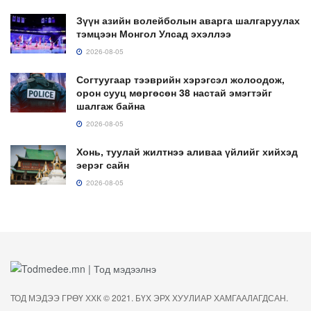
Зүүн азийн волейболын аварга шалгаруулах
тэмцээн Монгол Улсад эхэллээ
2026-08-05
Согтуугаар тээврийн хэрэгсэл жолоодож,
орон сууц мөргөсөн 38 настай эмэгтэйг
шалгаж байна
2026-08-05
Хонь, туулай жилтнээ аливаа үйлийг хийхэд
эерэг сайн
2026-08-05
ТОД МЭДЭЭ ГРӨҮ ХХК © 2021. БҮХ ЭРХ ХУУЛИАР ХАМГААЛАГДСАН.