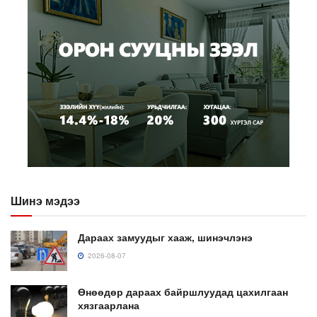
Шинэ мэдээ
Дараах замуудыг хааж, шинэчлэнэ
2026-08-07
Өнөөдөр дараах байршлуудад цахилгаан
хязгаарлана