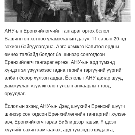
АНУ-ын Ерөнхийлөгчийн тангараг өргөх ёслол
Вашингтон хотноо уламжлалын дагуу, 11 сарын 20-нд
зохион байгуулагдана. Арга хэмжээ
Капитол
ордны
өмнөх талбайд болдог ба шинээр сонгогдсон
Ерөнхийлөгч тангараг өргөж, АНУ-ын ард түмэнд
хүндэтгэл үзүүлэхээс гадна төрийн тэргүүний үүргийг
албан ёсоор хүлээн авдаг. Ёслолыг АНУ даяар шууд
дамжуулан үзүүлж олон улсын анхаарлын төвд
оруулдаг.
Ёслолын эхэнд АНУ-ын Дээд шүүхийн Ерөнхий шүүгч
шинээр сонгогдсон Ерөнхийлөгчийн тангаргийг хүлээн
авч, Ерөнхийлөгч гараа Библи дээр тавьж, Үндсэн
хуулийг сахин хамгаалах, ард түмэндээ шударга,