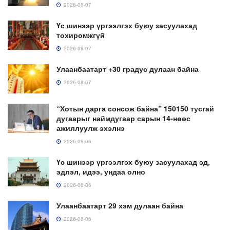
2026-08-07
Үс шинээр үргээлгэх буюу засуулахад
тохиромжгүй
2026-08-07
Улаанбаатарт +30 градус дулаан байна
2026-08-07
“Хотын дарга сонсож байна” 150150 тусгай
дугаарыг наймдугаар сарын 14-нөөс
ажиллуулж эхэлнэ
2026-08-06
Үс шинээр үргээлгэх буюу засуулахад эд,
эдлэл, идээ, ундаа олно
2026-08-06
Улаанбаатарт 29 хэм дулаан байна
2026-08-06