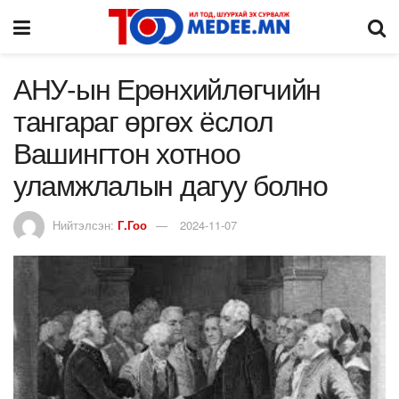
АНУ-ын Ерөнхийлөгчийн
тангараг өргөх ёслол
Вашингтон хотноо
уламжлалын дагуу болно
Нийтэлсэн:
Г.Гоо
2024-11-07