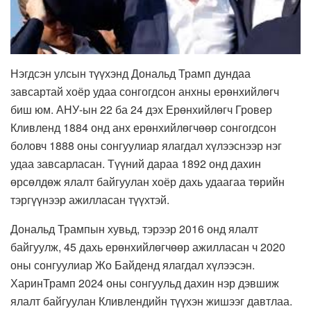
Нэгдсэн улсын түүхэнд
Дональд
Трамп
дундаа
завсартай хоёр удаа сонгогдсон анхны ерөнхийлөгч
биш юм. АНУ-ын 22 ба 24 дэх Ерөнхийлөгч
Гровер
Кливленд
1884 онд анх ерөнхийлөгчөөр сонгогдсон
боловч 1888 оны сонгуулиар ялагдал хүлээснээр нэг
удаа завсарласан. Түүний дараа 1892 онд дахин
өрсөлдөж ялалт байгуулан хоёр дахь удаагаа төрийн
тэргүүнээр ажилласан түүхтэй.
Дональд
Трампын
хувьд, тэрээр 2016 онд ялалт
байгуулж, 45 дахь ерөнхийлөгчөөр ажилласан ч 2020
оны сонгуулиар
Жо
Байденд
ялагдал хүлээсэн.
Харин
Трамп
2024 оны сонгуульд дахин нэр дэвшиж
ялалт байгуулан
Кливлендийн
түүхэн жишээг давтлаа.