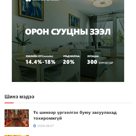
Шинэ мэдээ
Үс шинээр үргээлгэх буюу засуулахад
тохиромжгүй
2026-08-07