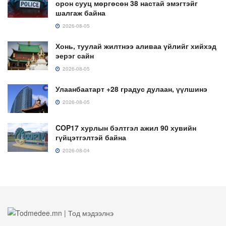
орон сууц мөргөсөн 38 настай эмэгтэйг
шалгаж байна
2026-08-05
Хонь, туулай жилтнээ аливаа үйлийг хийхэд
эерэг сайн
2026-08-05
Улаанбаатарт +28 градус дулаан, үүлшинэ
2026-08-05
COP17 хурлын бэлтгэл ажил 90 хувийн
гүйцэтгэлтэй байна
2026-08-04