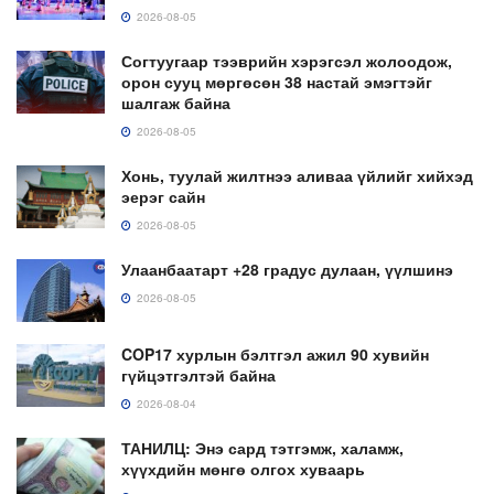
2026-08-05
Согтуугаар тээврийн хэрэгсэл жолоодож,
орон сууц мөргөсөн 38 настай эмэгтэйг
шалгаж байна
2026-08-05
Хонь, туулай жилтнээ аливаа үйлийг хийхэд
эерэг сайн
2026-08-05
Улаанбаатарт +28 градус дулаан, үүлшинэ
2026-08-05
COP17 хурлын бэлтгэл ажил 90 хувийн
гүйцэтгэлтэй байна
2026-08-04
ТАНИЛЦ: Энэ сард тэтгэмж, халамж,
хүүхдийн мөнгө олгох хуваарь