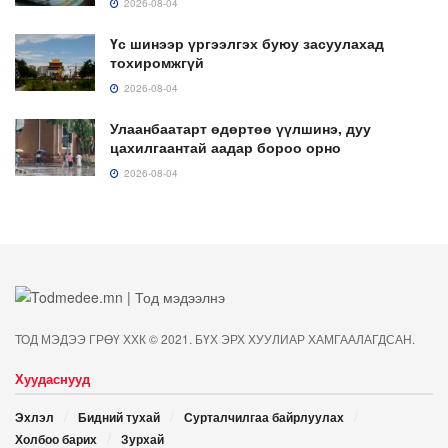
2026-08-04
Үс шинээр үргээлгэх буюу засуулахад
тохиромжгүй
2026-08-04
Улаанбаатарт өдөртөө үүлшинэ, дуу
цахилгаантай аадар бороо орно
2026-08-04
ТОД МЭДЭЭ ГРӨҮ ХХК © 2021. БҮХ ЭРХ ХУУЛИАР ХАМГААЛАГДСАН.
Хуудаснууд
Эхлэл
Бидний тухай
Сурталчилгаа байрлуулах
Холбоо барих
Зурхай