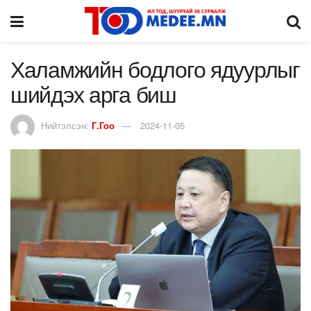
Халамжийн бодлого ядуурлыг
шийдэх арга биш
Нийтэлсэн:
Г.Гоо
2024-11-05