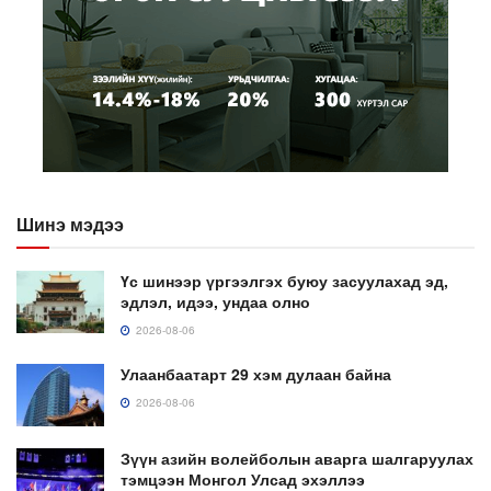
Шинэ мэдээ
Үс шинээр үргээлгэх буюу засуулахад эд,
эдлэл, идээ, ундаа олно
2026-08-06
Улаанбаатарт 29 хэм дулаан байна
2026-08-06
Зүүн азийн волейболын аварга шалгаруулах
тэмцээн Монгол Улсад эхэллээ