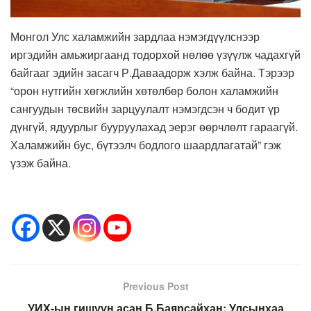
Монгол Улс халамжийн зардлаа нэмэгдүүлснээр
иргэдийн амьжиргаанд тодорхой нөлөө үзүүлж чадахгүй
байгааг эдийн засагч Р.Даваадорж хэлж байна. Тэрээр
“орон нутгийн хөгжлийн хөтөлбөр болон халамжийн
сангуудын төсвийн зарцуулалт нэмэгдсэн ч бодит үр
дүнгүй, ядуурлыг бууруулахад эерэг өөрчлөлт гараагүй.
Халамжийн бус, бүтээлч бодлого шаардлагатай” гэж
үзэж байна.
Previous Post
УИХ-ын гишүүн асан Б.Баярсайхан: Улсынхаа