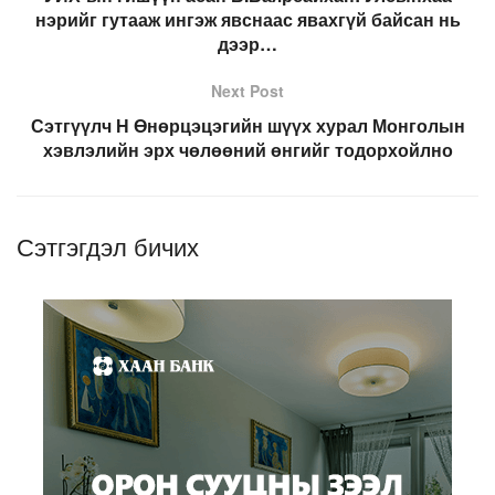
нэрийг гутааж ингэж явснаас явахгүй байсан нь
дээр…
Next Post
Сэтгүүлч Н Өнөрцэцэгийн шүүх хурал Монголын
хэвлэлийн эрх чөлөөний өнгийг тодорхойлно
Сэтгэгдэл бичих