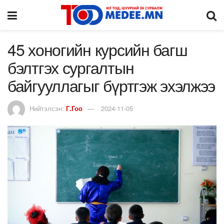
45 хоногийн курсийн багш
бэлтгэх сургалтын
байгууллагыг бүртгэж эхэлжээ
Нийтэлсэн:
Г.Гоо
2024-11-05