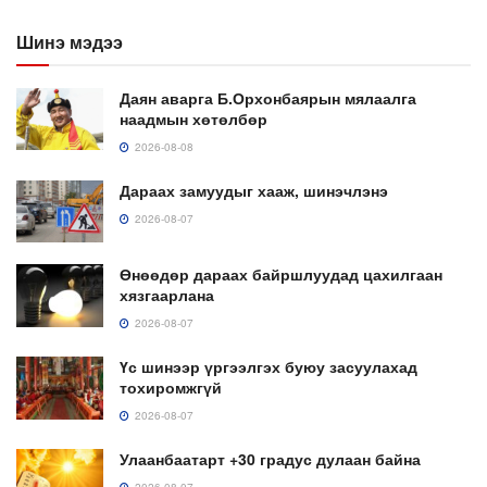
Шинэ мэдээ
Даян аварга Б.Орхонбаярын мялаалга
наадмын хөтөлбөр
2026-08-08
Дараах замуудыг хааж, шинэчлэнэ
2026-08-07
Өнөөдөр дараах байршлуудад цахилгаан
хязгаарлана
2026-08-07
Үс шинээр үргээлгэх буюу засуулахад
тохиромжгүй
2026-08-07
Улаанбаатарт +30 градус дулаан байна