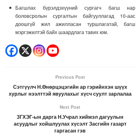
Багшлах бүрэлдэхүүний сургагч багш нар
боловсролын сургалтын байгууллагад 10-аас
доошгүй жил ажилласан туршлагатай, багш
мэргэжилтэй байх шаардлага тавих юм.
Previous Post
Сэтгүүлч Н.Өнөрцэцэгийн ар гэрийнхэн шүүх
хурлыг нээлттэй явуулахыг хүсч суулт зарлалаа
Next Post
ЗГХЭГ-ын дарга Н.Учрал хиймэл дагуулын
асуудлыг хойшлуулах хүсэлт Засгийн газарт
гаргасан гэв