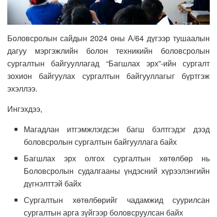
Боловсролын сайдын 2024 оны А/64 дүгээр тушаалын
дагуу мэргэжлийн болон техникийн боловсролын
сургалтын байгууллагад “Багшлах эрх”-ийн сургалт
зохион байгуулах сургалтын байгууллагыг бүртгэж
эхэллээ.
Ингэхдээ,
Магадлан итгэмжлэгдсэн багш бэлтгэдэг дээд
боловсролын сургалтын байгууллага байх
Багшлах эрх олгох сургалтын хөтөлбөр нь
Боловсролын судалгааны үндэсний хүрээлэнгийн
дүгнэлттэй байх
Сургалтын хөтөлбөрийг чадамжид суурилсан
сургалтын арга зүйгээр боловсруулсан байх