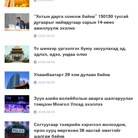
2026-08-07
“Хотын дарга сонсож байна” 150150 тусгай
дугаарыг наймдугаар сарын 14-нөөс
ажиллуулж эхэлнэ
2026-08-06
Үс шинээр үргээлгэх буюу засуулахад эд,
эдлэл, идээ, ундаа олно
2026-08-06
Улаанбаатарт 29 хэм дулаан байна
2026-08-06
Зүүн азийн волейболын аварга шалгаруулах
тэмцээн Монгол Улсад эхэллээ
2026-08-05
Согтуугаар тээврийн хэрэгсэл жолоодож,
орон сууц мөргөсөн 38 настай эмэгтэйг
шалгаж байна