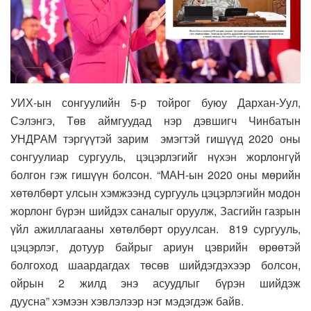
УИХ-ын сонгуулийн 5-р тойрог буюу Дархан-Уул,
Сэлэнгэ, Төв аймгуудад нэр дэвшигч Чинбатын
УНДРАМ тэргүүтэй зарим эмэгтэй гишүүд 2020 оны
сонгуулиар сургууль, цэцэрлэгийг нүхэн жорлонгүй
болгон гэж гишүүн болсон. “МАН-ын 2020 оны мөрийн
хөтөлбөрт улсын хэмжээнд сургууль цэцэрлэгийн модон
жорлонг бүрэн шийдэх саналыг оруулж, Засгийн газрын
үйл ажиллагааны хөтөлбөрт оруулсан. 819 сургууль,
цэцэрлэг, дотуур байрыг ариун цэврийн өрөөтэй
болгоход шаардагдах төсөв шийдэгдэхээр болсон,
ойрын 2 жилд энэ асуудлыг бүрэн шийдэж
дуусна” хэмээн хэвлэлээр нэг мэдэгдэж байв.