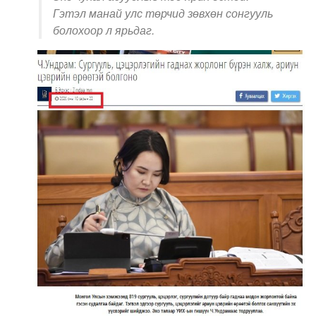
Гэтэл манай улс төрчид зөвхөн сонгууль
болохоор л ярьдаг.