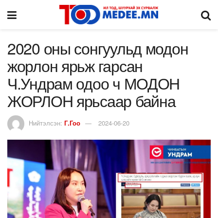
2020 оны сонгуульд модон
жорлон ярьж гарсан
Ч.Ундрам одоо ч МОДОН
ЖОРЛОН ярьсаар байна
Нийтэлсэн:
Г.Гоо
2024-06-20