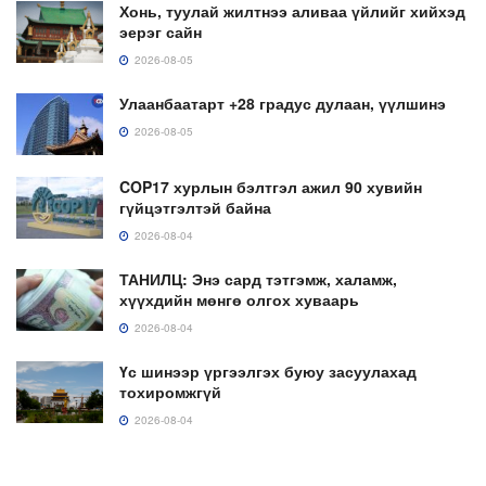
Хонь, туулай жилтнээ аливаа үйлийг хийхэд
эерэг сайн
2026-08-05
Улаанбаатарт +28 градус дулаан, үүлшинэ
2026-08-05
COP17 хурлын бэлтгэл ажил 90 хувийн
гүйцэтгэлтэй байна
2026-08-04
ТАНИЛЦ: Энэ сард тэтгэмж, халамж,
хүүхдийн мөнгө олгох хуваарь
2026-08-04
Үс шинээр үргээлгэх буюу засуулахад
тохиромжгүй
2026-08-04