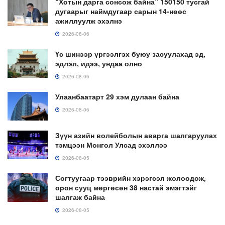
“Хотын дарга сонсож байна” 150150 тусгай
дугаарыг наймдугаар сарын 14-нөөс
ажиллуулж эхэлнэ
2026-08-06
Үс шинээр үргээлгэх буюу засуулахад эд,
эдлэл, идээ, ундаа олно
2026-08-06
Улаанбаатарт 29 хэм дулаан байна
2026-08-06
Зүүн азийн волейболын аварга шалгаруулах
тэмцээн Монгол Улсад эхэллээ
2026-08-05
Согтуугаар тээврийн хэрэгсэл жолоодож,
орон сууц мөргөсөн 38 настай эмэгтэйг
шалгаж байна
2026-08-05