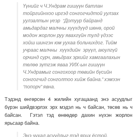
Үүнийг ч Ч.Ундрам гишүүн батлан
тойргийнхоо иргэд сонгогчидтой уулзах
уулзалтын үеэр “Дотуур байранд
амьдардаг малчны хүүхдүүд шөнө, орой
модон жорлон руу явахгүйн тулд үдээс
хойш шингэн юм уухаа больчихдог. Тийм
учраас малчны хүүхдийн эрүүл, аюулгүй
орчинд сурч, амьдрах эрхийг хамгаалахын
төлөө зүтгэж яваа УИХ-ын гишүүн
Ч.Ундрамыг сонгохоор төвийн бүсийн
сонгогчид сонголтоо хийж байна.” хэмээн
“попорч” явна.
Тэдэнд өнгөрсөн 4 жилийн хугацаанд энэ асуудлыг
бүрэн шийдвэрлэх эрх мэдэл нь ч байсан, төсөв нь ч
байсан. Гэтэл тэд өнөөдөр дахин нүхэн жорлон
ярьсаар байна.
Энэ чухал асуудлыг тэд ярих ёстой.