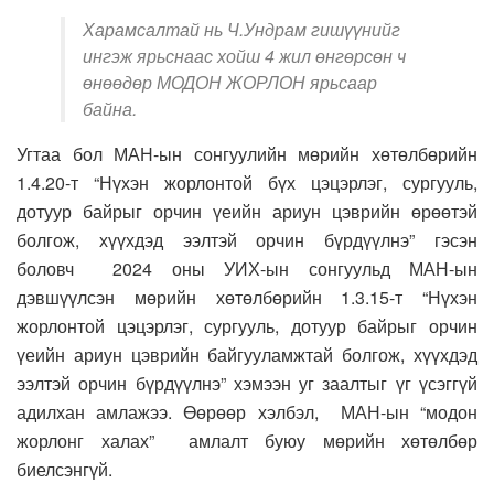
Харамсалтай нь Ч.Ундрам гишүүнийг
ингэж ярьснаас хойш 4 жил өнгөрсөн ч
өнөөдөр МОДОН ЖОРЛОН ярьсаар
байна.
Угтаа бол МАН-ын сонгуулийн мөрийн хөтөлбөрийн
1.4.20-т “Нүхэн жорлонтой бүх цэцэрлэг, сургууль,
дотуур байрыг орчин үеийн ариун цэврийн өрөөтэй
болгож, хүүхдэд ээлтэй орчин бүрдүүлнэ” гэсэн
боловч 2024 оны УИХ-ын сонгуульд МАН-ын
дэвшүүлсэн мөрийн хөтөлбөрийн 1.3.15-т “Нүхэн
жорлонтой цэцэрлэг, сургууль, дотуур байрыг орчин
үеийн ариун цэврийн байгууламжтай болгож, хүүхдэд
ээлтэй орчин бүрдүүлнэ” хэмээн уг заалтыг үг үсэггүй
адилхан амлажээ. Өөрөөр хэлбэл, МАН-ын “модон
жорлонг халах” амлалт буюу мөрийн хөтөлбөр
биелсэнгүй.