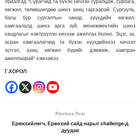
Уриалгад “Сурагчид та бүхэн хичээн суралцаж, сурлага,
хөгжил, төлөвшилдөө шинэ ахиц гаргаарай. Сургууль,
багш бүр сургалтын чанар, хүүхдийн хөгжил,
хамгаалалд шинэ арга зүй, менежментийн шинэ
хандлагыг нэвтрүүлэн хичээж ажиллах болно. Эцэг, эх,
асран хамгаалагчид та бүхэн хүүхдийнхээ хичээл
зүтгэл, ахиц хөгжил бүрийг дэмжиж, хамтран
ажиллаарай” хэмээжээ.
Г.ХОРОЛ
Previous Post
Ерөнхийлөгч, Ерөнхий сайд нарыг challenge-д
дуудав