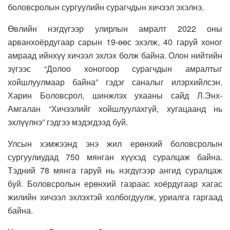
боловсролын сургуулийн сурагчдын хичээл эхэлнэ.
Өвлийн нэгдүгээр улирлын амралт 2022 оны
арванхоёрдугаар сарын 19-өөс эхэлж, 40 гаруй хоног
амраад ийнхүү хичээл эхлэх болж байна. Олон нийтийн
зүгээс “Долоо хоногоор сурагчдын амралтыг
хойшлуулмаар байна” гэдэг саналыг илэрхийлсэн.
Харин Боловсрол, шинжлэх ухааны сайд Л.Энх-
Амгалан “Хичээлийг хойшлуулахгүй, хугацаанд нь
эхлүүлнэ” гэдгээ мэдэгдээд буй.
Улсын хэмжээнд энэ жил ерөнхий боловсролын
сургуулиудад 750 мянган хүүхэд суралцаж байна.
Тэдний 78 мянга гаруй нь нэгдүгээр ангид суралцаж
буй. Боловсролын ерөнхий газраас хоёрдугаар хагас
жилийн хичээл эхлэхтэй холбогдуулж, уриалга гаргаад
байна.