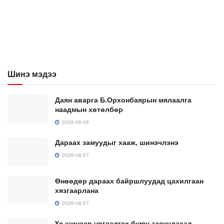
Шинэ мэдээ
Даян аварга Б.Орхонбаярын мялаалга
наадмын хөтөлбөр
2026-08-08
Дараах замуудыг хааж, шинэчлэнэ
2026-08-07
Өнөөдөр дараах байршлуудад цахилгаан
хязгаарлана
2026-08-07
Үс шинээр үргээлгэх буюу засуулахад