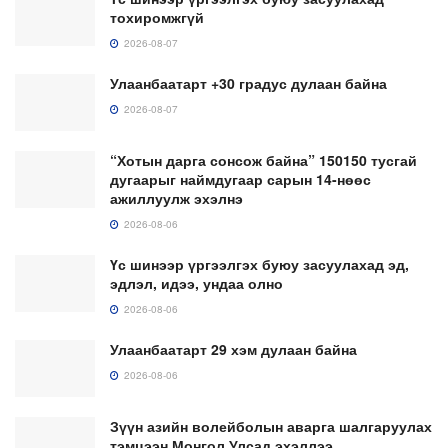
тохиромжгүй
2026-08-07
Улаанбаатарт +30 градус дулаан байна
2026-08-07
“Хотын дарга сонсож байна” 150150 тусгай
дугаарыг наймдугаар сарын 14-нөөс
ажиллуулж эхэлнэ
2026-08-06
Үс шинээр үргээлгэх буюу засуулахад эд,
эдлэл, идээ, ундаа олно
2026-08-06
Улаанбаатарт 29 хэм дулаан байна
2026-08-06
Зүүн азийн волейболын аварга шалгаруулах
тэмцээн Монгол Улсад эхэллээ