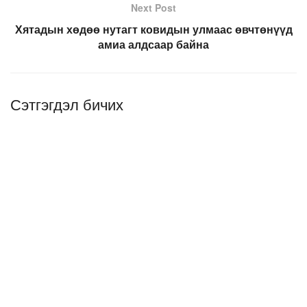
Next Post
Хятадын хөдөө нутагт ковидын улмаас өвчтөнүүд
амиа алдсаар байна
Сэтгэгдэл бичих