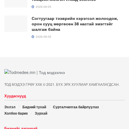
2026-08-05
Согтуугаар тээврийн хэрэгсэл жолоодож,
орон сууц мөргөсөн 38 настай эмэгтэйг
шалгаж байна
2026-08-05
ТОД МЭДЭЭ ГРӨҮ ХХК © 2021. БҮХ ЭРХ ХУУЛИАР ХАМГААЛАГДСАН.
Хуудаснууд
Эхлэл
Бидний тухай
Сурталчилгаа байрлуулах
Холбоо барих
Зурхай
Биднийг дагаарай