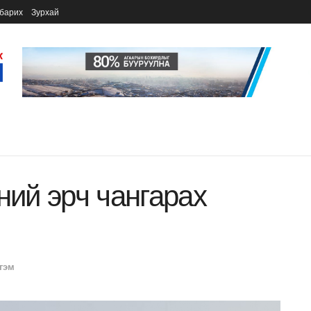
барих
Зурхай
ний эрч чангарах
гэм