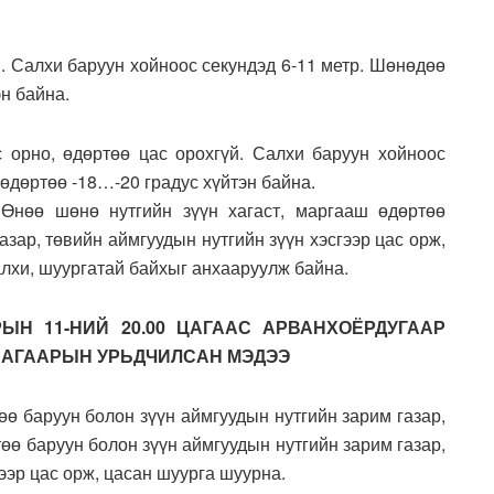
. Салхи баруун хойноос секундэд 6-11 метр. Шөнөдөө
эн байна.
 орно, өдөртөө цас орохгүй. Салхи баруун хойноос
 өдөртөө -18…-20 градус хүйтэн байна.
:
Өнөө шөнө нутгийн зүүн хагаст, маргааш өдөртөө
азар, төвийн аймгуудын нутгийн зүүн хэсгээр цас орж,
алхи, шуургатай байхыг анхааруулж байна.
ЫН 11-НИЙ 20.00 ЦАГААС АРВАНХОЁРДУГААР
АГ АГААРЫН УРЬДЧИЛСАН МЭДЭЭ
ө баруун болон зүүн аймгуудын нутгийн зарим газар,
төө баруун болон зүүн аймгуудын нутгийн зарим газар,
ээр цас орж, цасан шуурга шуурна.