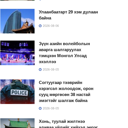
Улаанбаатарт 29 хэм дулаан
байна
2026-08-06
Зүүн азийн волейболын
аварга шалгаруулах
тэмцээн Монгол Улсад
эхэллээ
2026-08-05
Согтуугаар тээврийн
хэрэгсэл жолоодож, орон
сууц мөргөсөн 38 настай
эмэгтэйг шалгаж байна
2026-08-05
Хонь, туулай жилтнээ
аливаа үйлийг хийхэд эерэг