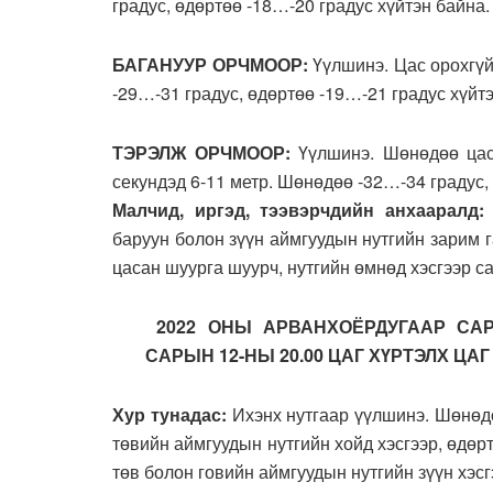
градус, өдөртөө -18…-20 градус хүйтэн байна.
БАГАНУУР ОРЧМООР:
Үүлшинэ. Цас орохгүй
-29…-31 градус, өдөртөө -19…-21 градус хүйт
ТЭРЭЛЖ ОРЧМООР:
Үүлшинэ. Шөнөдөө цас
секундэд 6-11 метр. Шөнөдөө -32…-34 градус,
Малчид, иргэд, тээвэрчдийн анхааралд
баруун болон зүүн аймгуудын нутгийн зарим г
цасан шуурга шуурч, нутгийн өмнөд хэсгээр с
2022 ОНЫ АРВАНХОЁРДУГААР САР
САРЫН 12-НЫ 20.00 ЦАГ ХҮРТЭЛХ Ц
Хур тунадас:
Ихэнх нутгаар үүлшинэ. Шөнөдө
төвийн аймгуудын нутгийн хойд хэсгээр, өдөр
төв болон говийн аймгуудын нутгийн зүүн хэсг