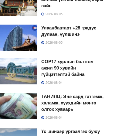
сайн
2026-08-05
Улаанбаатарт +28 градус
дулаан, үүлшинэ
2026-08-05
COP17 хурлын бэлтгэл
ажил 90 хувийн
гүйцэтгэлтэй байна
2026-08-04
ТАНИЛЦ: Энэ сард тэтгэмж,
халамж, хүүхдийн мөнгө
олгох хуваарь
2026-08-04
Үс шинээр үргээлгэх буюу