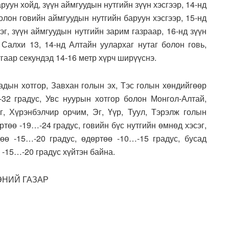
уун хойд, зүүн аймгуудын нутгийн зүүн хэсгээр, 14-нд
олон говийн аймгуудын нутгийн баруун хэсгээр, 15-нд
эг, зүүн аймгуудын нутгийн зарим газраар, 16-нд зүүн
 Салхи 13, 14-нд Алтайн уулархаг нутаг болон говь,
утгаар секундэд 14-16 метр хүрч ширүүснэ.
адын хотгор, Завхан голын эх, Тэс голын хөндийгөөр
32 градус, Увс нуурын хотгор болон Монгол-Алтай,
г, Хүрэнбэлчир орчим, Эг, Үүр, Туул, Тэрэлж голын
төө -19…-24 градус, говийн бүс нутгийн өмнөд хэсэг,
өө -15…-20 градус, өдөртөө -10…-15 градус, бусад
 -15…-20 градус хүйтэн байна.
ЭНИЙ ГАЗАР