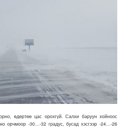
рно, өдөртөө цас орохгүй. Салхи баруун хойноос
но орчмоор -30…-32 градус, бусад хэсгээр -24…-26