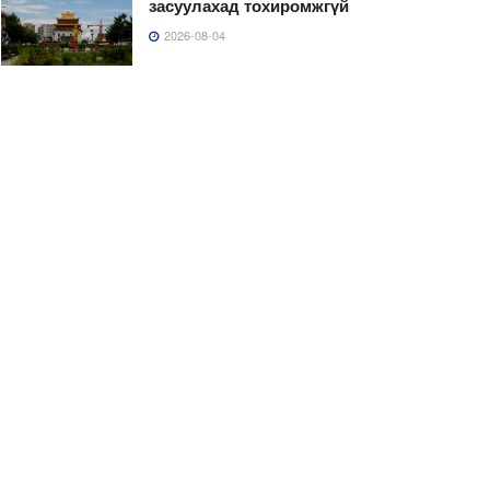
засуулахад тохиромжгүй
2026-08-04