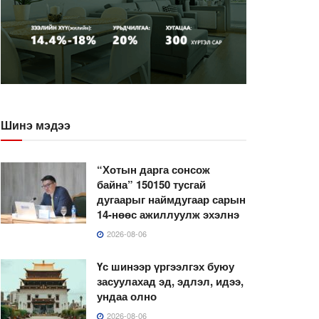
Шинэ мэдээ
“Хотын дарга сонсож
байна” 150150 тусгай
дугаарыг наймдугаар сарын
14-нөөс ажиллуулж эхэлнэ
2026-08-06
Үс шинээр үргээлгэх буюу
засуулахад эд, эдлэл, идээ,
ундаа олно
2026-08-06