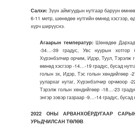
Салхи:
Зүүн аймгуудын нутгаар баруун өмнөө
6-11 метр, шөнөдөө нутгийн өмнөд хэсгээр, өд
хүрч ширүүснэ.
Агаарын температур:
Шөнөдөө Дархады
-34…-39 градус, Увс нуурын хотгор б
Хүрэнбэлчир орчим, Идэр, Туул, Тэрэлж г
өмнөд хэсгээр -14…-19 градус, бусад нут
голын эх, Идэр, Тэс голын хөндийгөөр -2
уулархаг нутаг, Хүрэнбэлчир орчмоор -22
Тэрэлж голын хөндийгөөр -18…-23 градус
энгэр ээвэр газраар -9…-14 градус, бусад
2022 ОНЫ АРВАНХОЁРДУГААР САРЫ
УРЬДЧИЛСАН ТӨЛӨВ