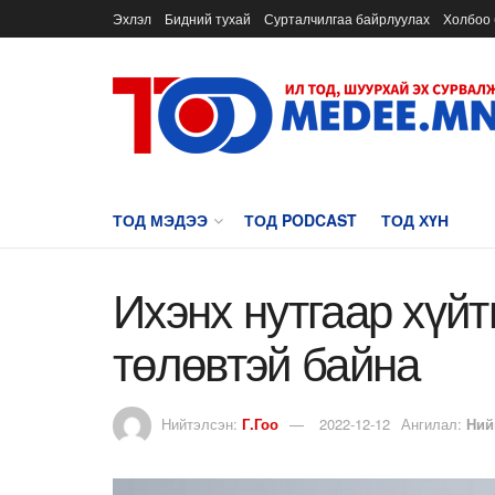
Эхлэл
Бидний тухай
Сурталчилгаа байрлуулах
Холбоо 
ТОД МЭДЭЭ
ТОД PODCAST
ТОД ХҮН
Ихэнх нутгаар хүйт
төлөвтэй байна
Нийтэлсэн:
Г.Гоо
2022-12-12
Ангилал:
Ний