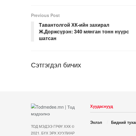
Previous Post
Tавантолгой ХК-ийн захирал
Ж.Доржсүрэн: 340 мянган тонн нүүрс
шатсан
Сэтгэгдэл бичих
Хуудаснууд
Эхлэл
Бидний туха
ТОД МЭДЭЭ ГРӨҮ ХХК ©
2021. БҮХ ЭРХ ХУУЛИАР