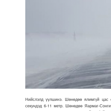
Нийслэлд үүлшинэ. Шөнөдөө ялимгүй цас о
секундэд 6-11 метр. Шөнөдөө Яармаг-Сонги