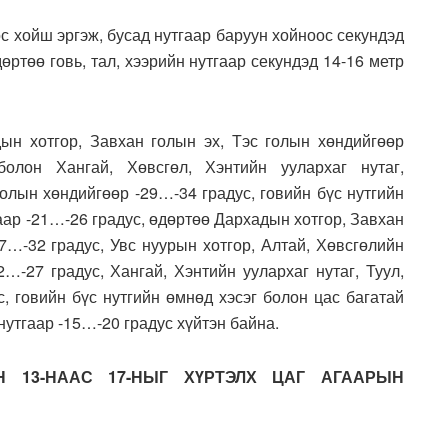
с хойш эргэж, бусад нутгаар баруун хойноос секундэд
өртөө говь, тал, хээрийн нутгаар секундэд 14-16 метр
н хотгор, Завхан голын эх, Тэс голын хөндийгөөр
олон Хангай, Хөвсгөл, Хэнтийн уулархаг нутаг,
олын хөндийгөөр -29…-34 градус, говийн бүс нутгийн
гаар -21…-26 градус, өдөртөө Дархадын хотгор, Завхан
7…-32 градус, Увс нуурын хотгор, Алтай, Хөвсгөлийн
…-27 градус, Хангай, Хэнтийн уулархаг нутаг, Туул,
, говийн бүс нутгийн өмнөд хэсэг болон цас багатай
 нутгаар -15…-20 градус хүйтэн байна.
Н 13-НААС 17-НЫГ ХҮРТЭЛХ ЦАГ АГААРЫН