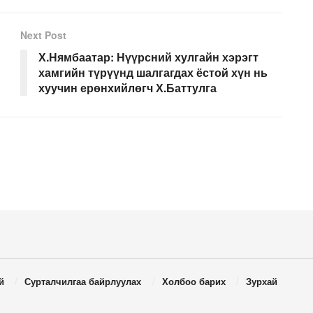
Next Post
Х.Нямбаатар: Нүүрсний хулгайн хэрэгт
хамгийн түрүүнд шалгагдах ёстой хүн нь
хуучин ерөнхийлөгч Х.Баттулга
й
Сурталчилгаа байрлуулах
Холбоо барих
Зурхай