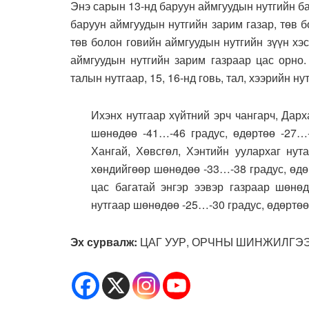
Энэ сарын 13-нд баруун аймгуудын нутгийн бар
баруун аймгуудын нутгийн зарим газар, төв б
төв болон говийн аймгуудын нутгийн зүүн хэс
аймгуудын нутгийн зарим газраар цас орно.
талын нутгаар, 15, 16-нд говь, тал, хээрийн н
Ихэнх нутгаар хүйтний эрч чангарч, Дарх
шөнөдөө -41…-46 градус, өдөртөө -27…-
Хангай, Хөвсгөл, Хэнтийн уулархаг нута
хөндийгөөр шөнөдөө -33…-38 градус, өдөр
цас багатай энгэр ээвэр газраар шөнөд
нутгаар шөнөдөө -25…-30 градус, өдөртөө
Эх сурвалж:
ЦАГ УУР, ОРЧНЫ ШИНЖИЛГЭ