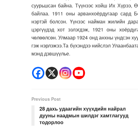
суурьшсан байна. Түүнээс хойш Их Хүрээ, Ө
байлаа. 1911 оны арванхоёрдугаар сард Бо
нэртэй болсон. Үүнээс найман жилийн да
цэргүүдэд хот эзлэгдэж, 1921 оны хоёрду
чөлөөлсөн. Улмаар 1924 онд анхны үндсэн ху
гэж нэрлэжээ.Та бүхэндээ нийслэл Улаанбаат
мэнд дэвшүүлье.
Previous Post
28 дахь удаагийн хүүхдийн найрал
дууны наадмын шилдэг хамтлагууд
тодорлоо