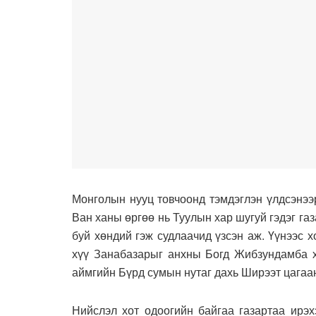
Монголын нууц товчоонд тэмдэглэн үлдсэнээр
Ван ханы өргөө нь Туулын хар шугуй гэдэг га
буй хөндий гэж судлаачид үзсэн аж. Үүнээс
хүү Занабазарыг анхны Богд Жибзундамба х
аймгийн Бүрд сумын нутаг дахь Ширээт цагаан
Нийслэл хот одоогийн байгаа газартаа ирэх