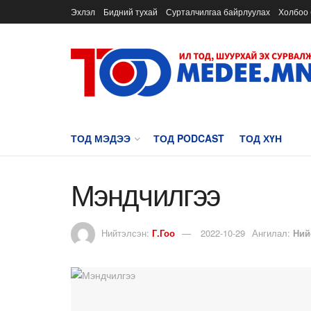
Эхлэл
Бидний тухай
Сурталчилгаа байрлуулах
Холбоо 
ТОД МЭДЭЭ
ТОД PODCAST
ТОД ХҮН
Мэндчилгээ
Нийтэлсэн:
Г.Гоо
2022-10-29
Ангилал:
Ний