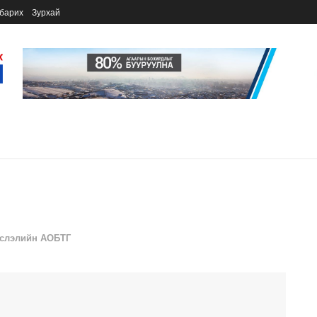
барих
Зурхай
слэлийн АОБТГ