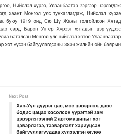
ргөө, Нийслэл хүрээ, Улаанбаатар зэргээр нэрлэгдэж
гд хаант Монгол улс тунхаглагдаж, Нийслэл хүрээ
раа буюу 1919 онд Сю Шү Жаны толгойлсон Хятад
гаар сард Барон Унгер Хүрээг хятадын цэргүүдээс
улиа баталсан Монгол улс нийслэл хотоо Улаанбаатар
ар хот үүсэн байгуулагдсаны 3836 жилийн ойн баярын
Next Post
Хан-Уул дүүрэг цас, мөс цэвэрлэх, давс
бодис цацах хосолсон үүрэгтэй зам
цэвэрлэгээний 2 автомашиныг хог
цэвэрлэгээ, тээвэрлэлт хариуцсан
байгууллагууддаа хүлээлгэн өглөө