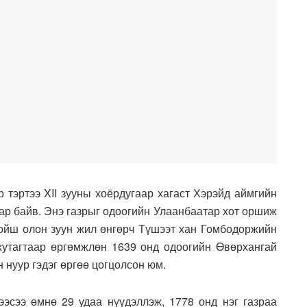
 тэртээ XII зууны хоёрдугаар хагаст Хэрэйд аймгийн
зар байв. Энэ газрыг одоогийн Улаанбаатар хот оршиж
 хойш олон зуун жил өнгөрч Түшээт хан Гомбодоржийн
утагтаар өргөмжлөн 1639 онд одоогийн Өвөрхангай
 нуур гэдэг өргөө цогцолсон юм.
ээсээ өмнө 29 удаа нүүдэллэж, 1778 онд нэг газраа