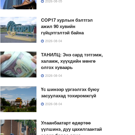
2026-08-05
COP17 хурлын бэлтгэл
ажил 90 хувийн
гүйцэтгэлтэй байна
2026-08-04
ТАНИЛЦ: Энэ сард тэтгэмж,
халамж, хүүхдийн мөнгө
олгох хуваарь
2026-08-04
Үс шинээр үргээлгэх буюу
засуулахад тохиромжгүй
2026-08-04
Улаанбаатарт өдөртөө
үүлшинэ, дуу цахилгаантай