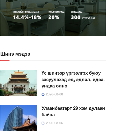
Шинэ мэдээ
Үс шинээр үргээлгэх буюу
засуулахад эд, эдлэл, идээ,
ундаа олно
2026-08-06
Улаанбаатарт 29 хэм дулаан
байна
2026-08-06