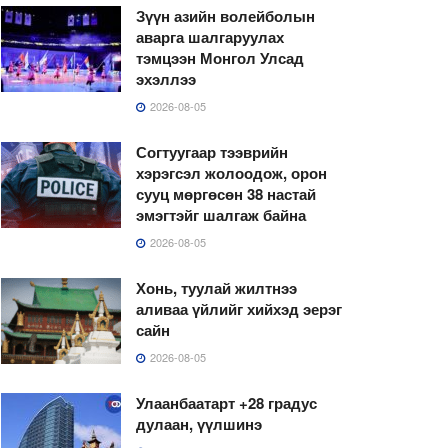
Зүүн азийн волейболын
аварга шалгаруулах
тэмцээн Монгол Улсад
эхэллээ
2026-08-05
Согтуугаар тээврийн
хэрэгсэл жолоодож, орон
сууц мөргөсөн 38 настай
эмэгтэйг шалгаж байна
2026-08-05
Хонь, туулай жилтнээ
аливаа үйлийг хийхэд эерэг
сайн
2026-08-05
Улаанбаатарт +28 градус
дулаан, үүлшинэ