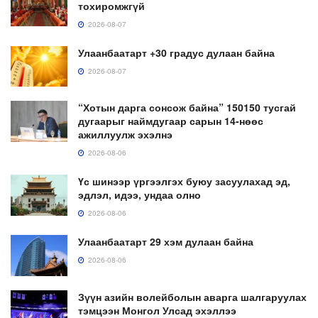
тохиромжгүй
2026-08-07
Улаанбаатарт +30 градус дулаан байна
2026-08-07
“Хотын дарга сонсож байна” 150150 тусгай
дугаарыг наймдугаар сарын 14-нөөс
ажиллуулж эхэлнэ
2026-08-06
Үс шинээр үргээлгэх буюу засуулахад эд,
эдлэл, идээ, ундаа олно
2026-08-06
Улаанбаатарт 29 хэм дулаан байна
2026-08-06
Зүүн азийн волейболын аварга шалгаруулах
тэмцээн Монгол Улсад эхэллээ