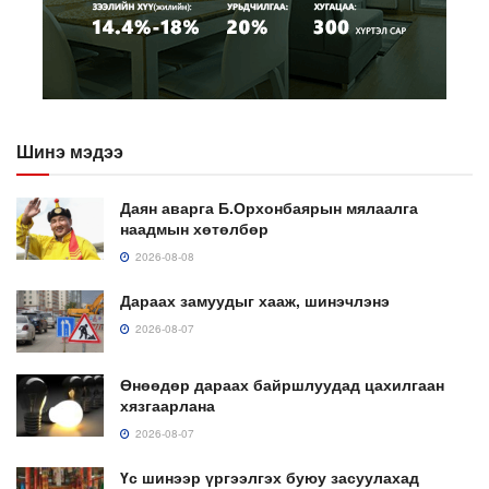
Шинэ мэдээ
Даян аварга Б.Орхонбаярын мялаалга
наадмын хөтөлбөр
2026-08-08
Дараах замуудыг хааж, шинэчлэнэ
2026-08-07
Өнөөдөр дараах байршлуудад цахилгаан
хязгаарлана
2026-08-07
Үс шинээр үргээлгэх буюу засуулахад