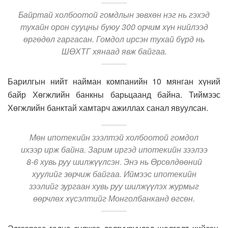
Байртай холбоотой гомдлын зөвхөн нэг нь гэхэд
тухайн орон сууцны буюу 300 орчим хүн нийлээд
өргөдөл гаргасан. Гомдол ирсэн тухай бүрд нь
ШӨХТГ хянаад явж байгаа.
Барилгын нийт найман компанийн 10 мянган хүний
байр Хөгжлийн банкны барьцаанд байна. Тиймээс
Хөгжлийн банктай хамтарч ажиллах санал явуулсан.
Мөн ипотекийн зээлтэй холбоотой гомдол
ихээр ирж байна. Зарим иргэд ипотекийн зээлээ
8-6 хувь руу шилжүүлсэн. Энэ нь Өрсөлдөөний
хуулийг зөрчиж байгаа. Иймээс ипотекийн
зээлийг зургаан хувь руу шилжүүлэх журмыг
өөрчлөх хүсэлтийг Монголбанканд өгсөн.