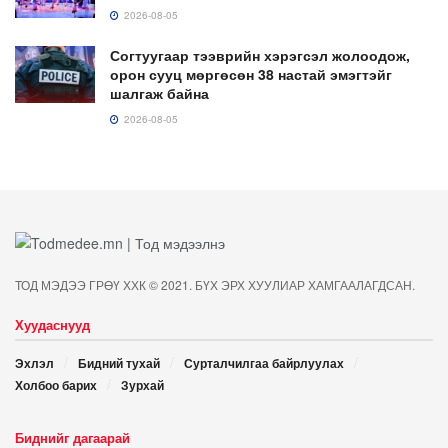
2026-08-05
Согтуугаар тээврийн хэрэгсэл жолоодож,
орон сууц мөргөсөн 38 настай эмэгтэйг
шалгаж байна
2026-08-05
ТОД МЭДЭЭ ГРӨҮ ХХК © 2021. БҮХ ЭРХ ХУУЛИАР ХАМГААЛАГДСАН.
Хуудаснууд
Эхлэл
Бидний тухай
Сурталчилгаа байрлуулах
Холбоо барих
Зурхай
Биднийг дагаарай