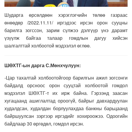
Шударга өрсөлдөөн хэрэглэгчийн төлөө газраас
өнөөдөр /2022.11.11/ иргэдээс ирсэн орон сууцны
барилга зогссон, зарим сүлжээ дэлгүүр үнэ дарамт
үзүүлж байгаа талаар гомдлын дагуу хийсэн
шалгалттай холбоотой мэдээлэл өглөө.
ШӨХТГ-ын дарга С.Мөнхчулуун:
-Цар тахалтай холбоотойгоор барилгын ажил зогсонги
байдалд орсноос орон сууцтай холбоотой гомдол
мэдээлэл ШӨХТГ-т их ирж байна. Гэрээнд заасан
хугацаанд ашиглалтад ороогүй, байрыг давхардуулан
худалдсан, худалдан борлуулахдаа банкны барьцаанд
байршуулсан зэргээр иргэдийг хохироожээ. Одоогийн
байдлаар 30 өргөдөл, гомдол ирсэн.