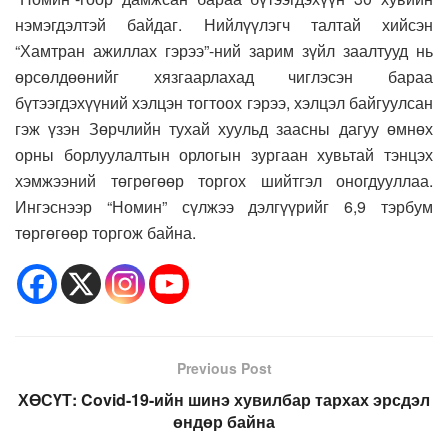
нэмэгдэлтэй байдаг. Нийлүүлэгч талтай хийсэн
“Хамтран ажиллах гэрээ”-ний зарим зүйл заалтууд нь
өрсөлдөөнийг хязгаарлахад чиглэсэн бараа
бүтээгдэхүүний хэлцэн тогтоох гэрээ, хэлцэл байгуулсан
гэж үзэн Зөрчлийн тухай хуульд заасны дагуу өмнөх
орны борлуулалтын орлогын зургаан хувьтай тэнцэх
хэмжээний төгрөгөөр торгох шийтгэл оногдууллаа.
Ингэснээр “Номин” сүлжээ дэлгүүрийг 6,9 тэрбум
төргөгөөр торгож байна.
Previous Post
ХӨСҮТ: Covid-19-ийн шинэ хувилбар тархах эрсдэл
өндөр байна