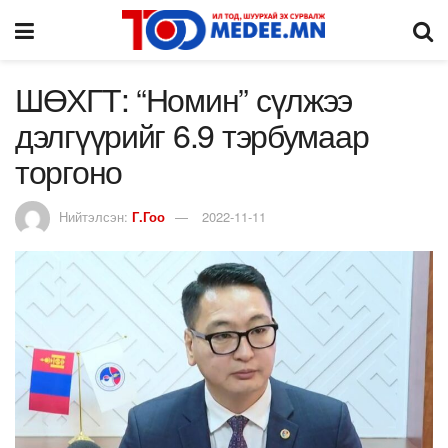
ШӨХГТ: “Номин” сүлжээ
дэлгүүрийг 6.9 тэрбумаар
торгоно
Нийтэлсэн:
Г.Гоо
2022-11-11