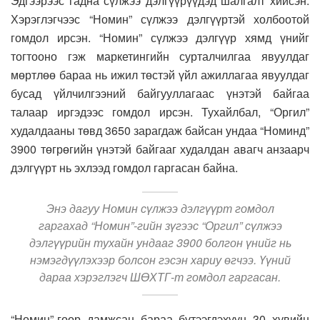
Эдгээрээс гадна сүлжээ дэлгүүрүүдэд шалгалт хийсэн.
Хэрэглэгчээс “Номин” сүлжээ дэлгүүртэй холбоотой
гомдол ирсэн. “Номин” сүлжээ дэлгүүр хямд үнийг
тогтооно гэж маркетингийн сурталчилгаа явуулдаг
мөртлөө бараа нь ижил төстэй үйл ажиллагаа явуулдаг
бусад үйлчилгээний байгууллагаас үнэтэй байгаа
талаар иргэдээс гомдол ирсэн. Тухайлбал, “Оргил”
худалдааны төвд 3650 зарагдаж байсан ундаа “Номинд”
3900 төгрөгийн үнэтэй байгааг худалдан авагч анзаарч
дэлгүүрт нь эхлээд гомдол гаргасан байна.
Энэ дагуу Номин сүлжээ дэлгүүрт гомдол
гаргахад “Номин”-гийн зүгээс “Оргил” сүлжээ
дэлгүүрийн тухайн ундааг 3900 болгон үнийг нь
нэмэгдүүлэхээр болсон гэсэн хариу өгчээ. Үүний
дараа хэрэглэгч ШӨХТГ-т гомдол гаргасан.
“Номин”-гоор дамжсан бараа бүтээгдэхүүн 30 хувийн