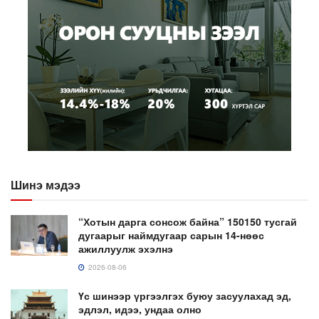
Шинэ мэдээ
“Хотын дарга сонсож байна” 150150 тусгай
дугаарыг наймдугаар сарын 14-нөөс
ажиллуулж эхэлнэ
2026-08-06
Үс шинээр үргээлгэх буюу засуулахад эд,
эдлэл, идээ, ундаа олно