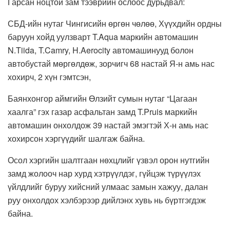
Гарсан ноцтой зам тээврийн ослоос дурьдвал:
СБД-ийн нутаг Чингисийн өргөн чөлөө, Хүүхдийн ордны
баруун хойд уулзварт T.Aqua маркийн автомашин
N.Tiida, T.Camry, H.Aerocity автомашинууд болон
автобустай мөргөлдөж, зорчигч 68 настай Я-н амь нас
хохирч, 2 хүн гэмтсэн,
Баянхонгор аймгийн Өлзийт сумын нутаг “Цагаан
хаалга” гэх газар асфальтан замд T.Pruis маркийн
автомашин онхолдож 39 настай эмэгтэй Х-н амь нас
хохирсон хэргүүдийг шалгаж байна.
Осол хэргийн шалтгаан нөхцлийг үзвэл орон нутгийн
замд жолооч нар хурд хэтрүүлдэг, гүйцэж түрүүлэх
үйлдлийг буруу хийсний улмаас замын хажуу, далан
руу онхолдох хэлбэрээр дийлэнх хувь нь бүртгэгдэж
байна.