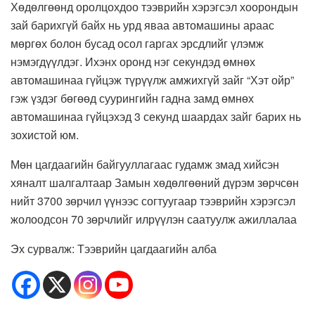
Хөдөлгөөнд оролцохдоо тээврийн хэрэгсэл хоорондын
зай барихгүй байх нь урд яваа автомашины араас
мөргөх болон бусад осол гаргах эрсдлийг үлэмж
нэмэгдүүлдэг. Ихэнх оронд нэг секундэд өмнөх
автомашинаа гүйцэж түрүүлж амжихгүй зайг “Хэт ойр”
гэж үздэг бөгөөд суурингийн гадна замд өмнөх
автомашинаа гүйцэхэд 3 секунд шаардах зайг барих нь
зохистой юм.
Мөн цагдаагийн байгууллагаас гудамж змад хийсэн
хяналт шалгалтаар Замын хөдөлгөөний дүрэм зөрчсөн
нийт 3700 зөрчил үүнээс согтуугаар тээврийн хэрэгсэл
жолоодсон 70 зөрчлийг илрүүлэн саатуулж ажиллалаа
Эх сурвалж: Тээврийн цагдаагийн алба