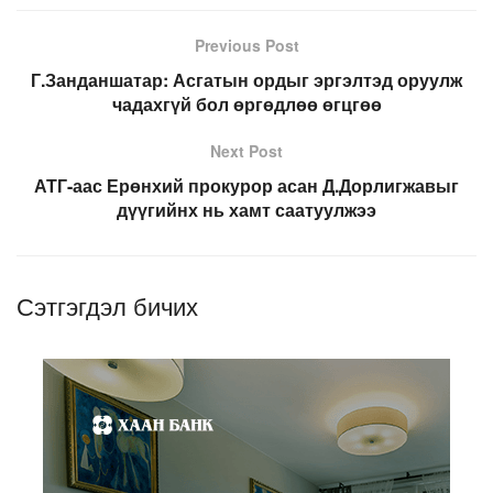
Previous Post
Г.Занданшатар: Асгатын ордыг эргэлтэд оруулж
чадахгүй бол өргөдлөө өгцгөө
Next Post
АТГ-аас Ерөнхий прокурор асан Д.Дорлигжавыг
дүүгийнх нь хамт саатуулжээ
Сэтгэгдэл бичих