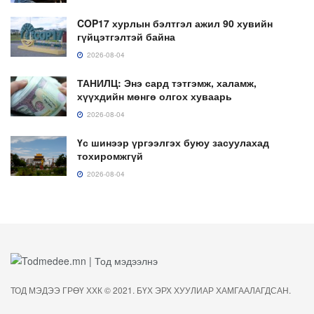
COP17 хурлын бэлтгэл ажил 90 хувийн
гүйцэтгэлтэй байна
2026-08-04
ТАНИЛЦ: Энэ сард тэтгэмж, халамж,
хүүхдийн мөнгө олгох хуваарь
2026-08-04
Үс шинээр үргээлгэх буюу засуулахад
тохиромжгүй
2026-08-04
ТОД МЭДЭЭ ГРӨҮ ХХК © 2021. БҮХ ЭРХ ХУУЛИАР ХАМГААЛАГДСАН.