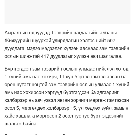
Амралтын өдрүүдэд Тээврийн цагдаагийн албаны
Жижүүрийн шуурхай удирдлагын хэлтэс нийт 507
дуудлага, мэдээ мэдээлэл хүлээн авснаас зам тээврийн
ослын шинжтэй 417 дуудлагыг хүлээн авч шалгалаа.
Бүртгэгдсэн зам тээврийн ослын улмаас нийслэл хотод
1 хүний амь нас хохирч, 11 хүн бэртэл гэмтэл авсан ба
орон нутагт ноцтой зам тээврийн ослын улмаас 1 хүний
амь нас хохирсон хэргүүд бүртгэгдсэн ба эдгээрийг
хэлбэрээр нь авч үзвэл явган зорчигч мөргөж гэмтээсэн
осол 5, мөргөлдөх хэлбэрээр 15, үл хөдлөх зүйл, замын
хайс хашлага мөргөсөн 2 осол тус тус бүртгэгдсэнийг
шалгаж байна.