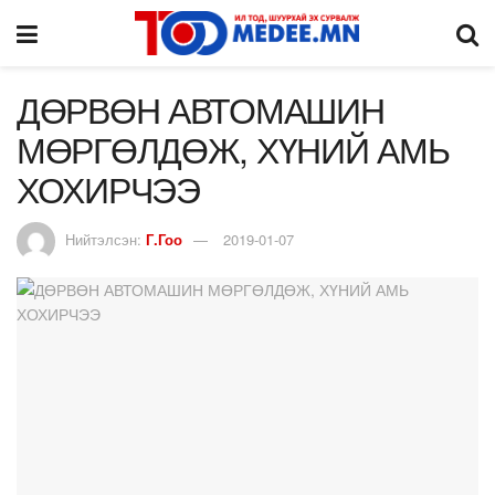
ДӨРВӨН АВТОМАШИН
МӨРГӨЛДӨЖ, ХҮНИЙ АМЬ
ХОХИРЧЭЭ
Нийтэлсэн:
Г.Гоо
2019-01-07