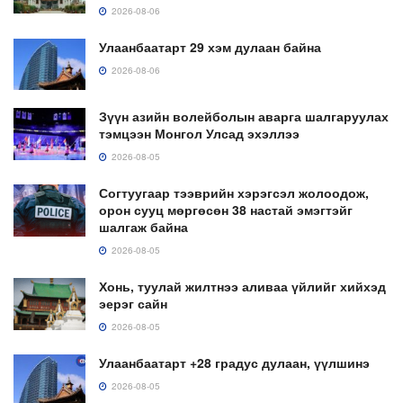
2026-08-06
Улаанбаатарт 29 хэм дулаан байна
2026-08-06
Зүүн азийн волейболын аварга шалгаруулах
тэмцээн Монгол Улсад эхэллээ
2026-08-05
Согтуугаар тээврийн хэрэгсэл жолоодож,
орон сууц мөргөсөн 38 настай эмэгтэйг
шалгаж байна
2026-08-05
Хонь, туулай жилтнээ аливаа үйлийг хийхэд
эерэг сайн
2026-08-05
Улаанбаатарт +28 градус дулаан, үүлшинэ
2026-08-05