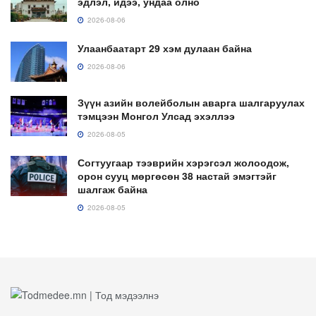
эдлэл, идээ, ундаа олно
2026-08-06
Улаанбаатарт 29 хэм дулаан байна
2026-08-06
Зүүн азийн волейболын аварга шалгаруулах
тэмцээн Монгол Улсад эхэллээ
2026-08-05
Согтуугаар тээврийн хэрэгсэл жолоодож,
орон сууц мөргөсөн 38 настай эмэгтэйг
шалгаж байна
2026-08-05