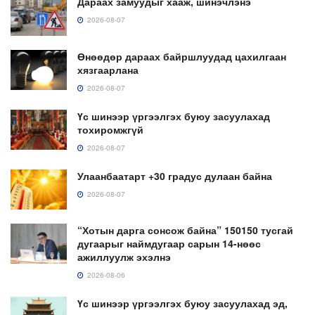
Дараах замуудыг хааж, шинэчлэнэ
2026-08-07
Өнөөдөр дараах байршлуудад цахилгаан
хязгаарлана
2026-08-07
Үс шинээр үргээлгэх буюу засуулахад
тохиромжгүй
2026-08-07
Улаанбаатарт +30 градус дулаан байна
2026-08-07
“Хотын дарга сонсож байна” 150150 тусгай
дугаарыг наймдугаар сарын 14-нөөс
ажиллуулж эхэлнэ
2026-08-06
Үс шинээр үргээлгэх буюу засуулахад эд,