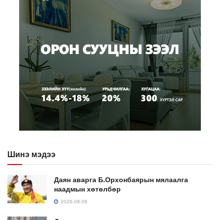
Шинэ мэдээ
Даян аварга Б.Орхонбаярын мялаалга
наадмын хөтөлбөр
2026-08-08