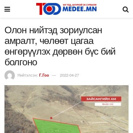
Олон нийтэд зориулсан
амралт, чөлөөт цагаа
өнгөрүүлэх дөрвөн бүс бий
болгоно
Нийтэлсэн:
Г.Гоо
2022-04-27