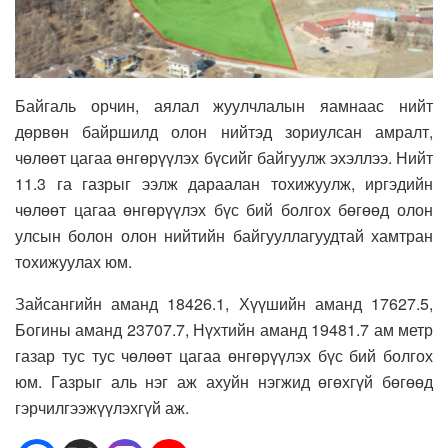
Байгаль орчин, аялал жуулчлалын яамнаас нийт
дөрвөн байршилд олон нийтэд зориулсан амралт,
чөлөөт цагаа өнгөрүүлэх бүсийг байгуулж эхэллээ. Нийт
11.3 га газрыг ээлж дараалан тохижуулж, иргэдийн
чөлөөт цагаа өнгөрүүлэх бүс бий болгох бөгөөд олон
улсын болон олон нийтийн байгууллагуудтай хамтран
тохижуулах юм.
Зайсангийн аманд 18426.1, Хүүшийн аманд 17627.5,
Богины аманд 23707.7, Нүхтийн аманд 19481.7 ам метр
газар тус тус чөлөөт цагаа өнгөрүүлэх бүс бий болгох
юм. Газрыг аль нэг аж ахуйн нэгжид өгөхгүй бөгөөд
гэрчилгээжүүлэхгүй аж.