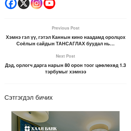
Previous Post
Хэмнэ гэл үү, гэтэл Каннын кино наадамд оролцох
Соёлын сайдын ТАНСАГЛАХ буудал нь…
Next Post
Дэд, орлогч дарга нарын 80 орон тоог цөөлөхөд 1.3
тэрбумыг хэмнээ
Сэтгэгдэл бичих