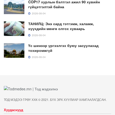
COP17 хурлын бэлтгэл ажил 90 хувийн
гүйцэтгэлтэй байна
2026-08-04
ТАНИЛЦ: Энэ сард тэтгэмж, халамж,
хүүхдийн мөнгө олгох хуваарь
2026-08-04
Үс шинээр үргээлгэх буюу засуулахад
тохиромжгүй
2026-08-04
ТОД МЭДЭЭ ГРӨҮ ХХК © 2021. БҮХ ЭРХ ХУУЛИАР ХАМГААЛАГДСАН.
Хуудаснууд