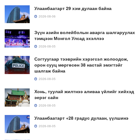
Улаанбаатарт 29 хэм дулаан байна
2026-08-06
Зүүн азийн волейболын аварга шалгаруулах
тэмцээн Монгол Улсад эхэллээ
2026-08-05
Согтуугаар тээврийн хэрэгсэл жолоодож,
орон сууц мөргөсөн 38 настай эмэгтэйг
шалгаж байна
2026-08-05
Хонь, туулай жилтнээ аливаа үйлийг хийхэд
эерэг сайн
2026-08-05
Улаанбаатарт +28 градус дулаан, үүлшинэ
2026-08-05