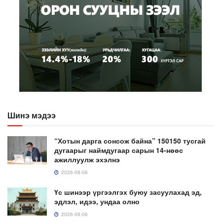
Шинэ мэдээ
“Хотын дарга сонсож байна” 150150 тусгай
дугаарыг наймдугаар сарын 14-нөөс
ажиллуулж эхэлнэ
2026-08-06
Үс шинээр үргээлгэх буюу засуулахад эд,
эдлэл, идээ, ундаа олно
2026-08-06