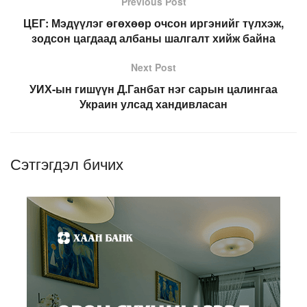
Previous Post
ЦЕГ: Мэдүүлэг өгөхөөр очсон иргэнийг түлхэж,
зодсон цагдаад албаны шалгалт хийж байна
Next Post
УИХ-ын гишүүн Д.Ганбат нэг сарын цалингаа
Украин улсад хандивласан
Сэтгэгдэл бичих