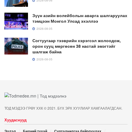
2026-08-06
Зүүн азийн волейболын аварга шалгаруулах
тэмцээн Монгол Улсад эхэллээ
2026-08-05
Согтуугаар тээврийн хэрэгсэл жолоодож,
орон сууц мөргөсөн 38 настай эмэгтэйг
шалгаж байна
2026-08-05
ТОД МЭДЭЭ ГРӨҮ ХХК © 2021. БҮХ ЭРХ ХУУЛИАР ХАМГААЛАГДСАН.
Хуудаснууд
Эхлэл
Бидний тухай
Сурталчилгаа байрлуулах