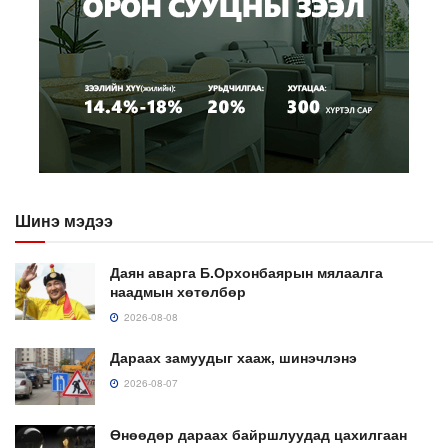
Шинэ мэдээ
Даян аварга Б.Орхонбаярын мялаалга
наадмын хөтөлбөр
2026-08-08
Дараах замуудыг хааж, шинэчлэнэ
2026-08-07
Өнөөдөр дараах байршлуудад цахилгаан