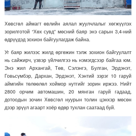
Хөвсгөл аймагт өвлийн аялал жуулчлалыг хөгжүүлэх
зорилготой “Хөх сувд” мөсний баяр энэ сарын 3,4-ний
өдрүүдэд зохион байгуулагдаж байна.
Уг баяр жилээс жилд өргөжин тэлж зохион байгуулалт
нь сайжирч, үзвэр үйлчилгээ нь нэмэгдсээр байгаа юм.
Энэ жил Архангай, Төв, Сэлэнгэ, Булган, Эрдэнэт,
Говьсүмбэр, Дархан, Эрдэнэт, Хэнтий зэрэг 10 гаруй
аймгийн төлөөлөл хоймор нутгийг зорин иржээ. Нийт
2800 орчим автомашин, 20 мянган гаруй гадаад,
дотоодын зочин Хөвсгөл нуурын толин цэнхэр мөсөн
дээр эрүүл агаарт хоёр өдөр тухлан саатаад буй.