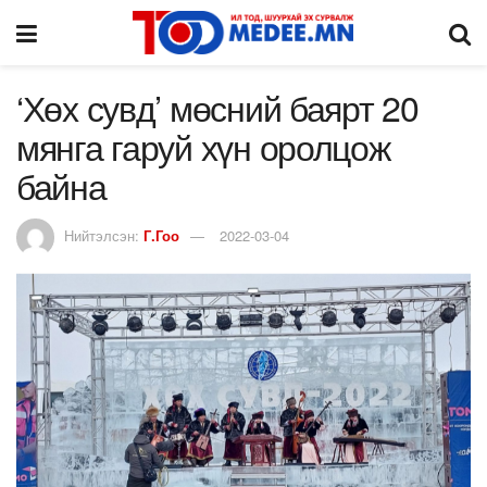
‘Хөх сувд’ мөсний баярт 20
мянга гаруй хүн оролцож
байна
Нийтэлсэн:
Г.Гоо
2022-03-04