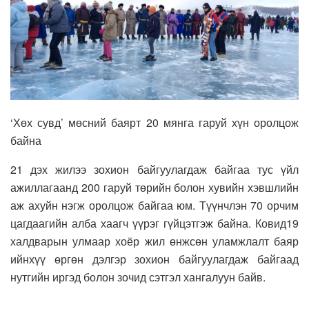
‘Хөх сувд’ мөсний баярт 20 мянга гаруй хүн оролцож
байна
21 дэх жилээ зохион байгуулагдаж байгаа тус үйл
ажиллагаанд 200 гаруй төрийн болон хувийн хэвшлийн
аж ахуйн нэгж оролцож байгаа юм. Түүнчлэн 70 орчим
цагдаагийн алба хаагч үүрэг гүйцэтгэж байна. Ковид19
халдварын улмаар хоёр жил өнжсөн уламжлалт баяр
ийнхүү өргөн дэлгэр зохион байгуулагдаж байгаад
нутгийн иргэд болон зочид сэтгэл хангалуун байв.