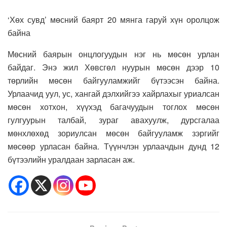
‘Хөх сувд’ мөсний баярт 20 мянга гаруй хүн оролцож
байна
Мөсний баярын онцлогуудын нэг нь мөсөн урлан
байдаг. Энэ жил Хөвсгөл нуурын мөсөн дээр 10
төрлийн мөсөн байгууламжийг бүтээсэн байна.
Урлаачид уул, ус, хангай дэлхийгээ хайрлахыг уриалсан
мөсөн хотхон, хүүхэд багачуудын тоглох мөсөн
гулгуурын талбай, зураг авахуулж, дурсгалаа
мөнхлөхөд зориулсан мөсөн байгууламж зэргийг
мөсөөр урласан байна. Түүнчлэн урлаачдын дунд 12
бүтээлийн уралдаан зарласан аж.