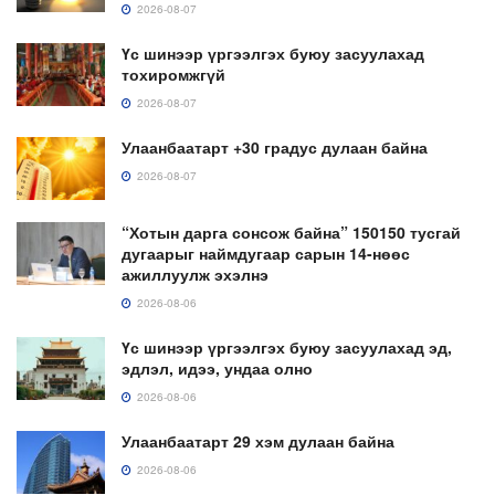
2026-08-07
Үс шинээр үргээлгэх буюу засуулахад
тохиромжгүй
2026-08-07
Улаанбаатарт +30 градус дулаан байна
2026-08-07
“Хотын дарга сонсож байна” 150150 тусгай
дугаарыг наймдугаар сарын 14-нөөс
ажиллуулж эхэлнэ
2026-08-06
Үс шинээр үргээлгэх буюу засуулахад эд,
эдлэл, идээ, ундаа олно
2026-08-06
Улаанбаатарт 29 хэм дулаан байна
2026-08-06