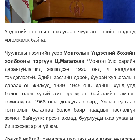
Үндэсний спортын анхдугаар чуулган Төрийн ордонд
үргэлжилж байна.
Чуулганы нээлтийн үеэр
Монголын Үндэсний бөхийн
холбооны тэргүүн Ц.Магалжав
‘Монгол Улс харийн
дарангуйлагчид эзлэгдсэн 1920 онд л наадмаа
тэмдэглээгүй. Эдийн засгийн дорой, буурай хувьсгалын
дараах он жилүүд, 1939, 1945 оны дайны хүнд үед
болон олон хүний амь эрсэдсэн, байгалийн гамшиг
тохиолдсон 1966 оны долдугаар сард Улсын тусгаар
тогтнолын баталгаа болох баяр наадмыг таслалгүй
зохион байгуулж ирсэн ахмад, буурлуудынхаа ухааныг
бишрэхээс аргагүй юм.
Дэлхий нийтийг хамарсан цар тахлын улмаас өнгөрсөн