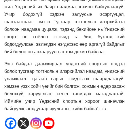
жил Үндэсний их баяр наадмаа зохион байгуулаагүй.
Учир бодохгүй хэдхэн залуусын эсэргүүцэл,
шантаажнаас эмээн Тусгаар тогтнолын илэрхийлэл
болсон наадмаа цуцалж, тэдэнд бөхийсөн нь Үндэсний
спорт, өв соёлоо тээгчид та бид, бүхэнд хий
бодогдуулсан, эвлэлдэн нэгдэхээс өөр аргагүй байдлыг
бий болгосон анхааруулгын том дохио байлаа.
Энэ байдал даамжирвал үндэсний спортын нэгдэл
болох тусгаар тогтнолын илэрхийлэл наадам, үндэсний
уламжлалт цагаан сарыг тэмдэглэх шаардлагагүй
хэмээн үзэх хойч үеийг бий болгож, хожмын өдөр засаж
болохгүй харууслын эхлэл тавигдах магадлалтай.
Иймийн учир Үндэсний спортын хороог шинэчлэн
байгуулж, анхдугаар чуулганыг хийж байна’ гэв.