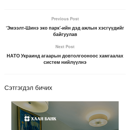
Previous Post
‘Эмээлт-Шинэ эко парк’-ийн дэд ажлын хэсгүүдийг
байгуулав
Next Post
НАТО Украинд агаарын довтолгооноос хамгаалах
систем нийлүүлнэ
Сэтгэгдэл бичих