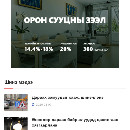
Шинэ мэдээ
Дараах замуудыг хааж, шинэчлэнэ
2026-08-07
Өнөөдөр дараах байршлуудад цахилгаан
хязгаарлана