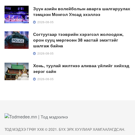
Зүүн азийн волейболын аварга шалгаруулах
тэмцээн Монгол Улсад эхэллээ
2026-08-05
Согтуугаар тээврийн хэрэгсэл жолоодож,
орон сууц мөргөсөн 38 настай эмэгтэйг
шалгаж байна
2026-08-05
Хонь, туулай жилтнээ аливаа үйлийг хийхэд
эерэг сайн
2026-08-05
ТОД МЭДЭЭ ГРӨҮ ХХК © 2021. БҮХ ЭРХ ХУУЛИАР ХАМГААЛАГДСАН.