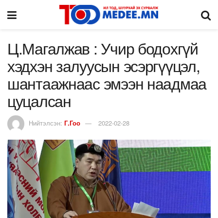
Ц.Магалжав : Учир бодохгүй
хэдхэн залуусын эсэргүүцэл,
шантаажнаас эмээн наадмаа
цуцалсан
Нийтэлсэн:
Г.Гоо
2022-02-28