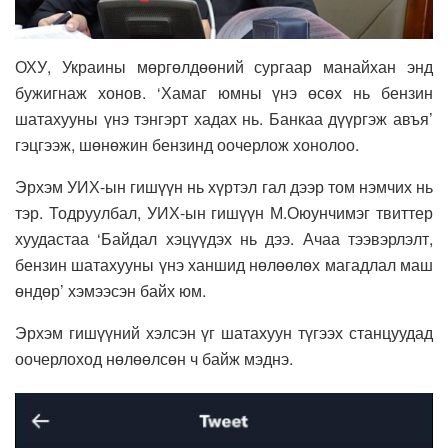
ОХУ, Украины мөргөлдөөний сургаар манайхан энд
бужигнаж хонов. ‘Хамаг юмны үнэ өсөх нь бензин
шатахууны үнэ тэнгэрт хадах нь. Банкаа дүүргэж авъя’
гэцгээж, шөнөжин бензинд оочерлож хонолоо.
Эрхэм УИХ-ын гишүүн нь хүртэл гал дээр том нэмчих нь
тэр. Тодруулбал, УИХ-ын гишүүн М.Оюунчимэг твиттер
хуудастаа ‘Байдал хэцүүдэх нь дээ. Ачаа тээвэрлэлт,
бензин шатахууны үнэ ханшид нөлөөлөх магадлал маш
өндөр’ хэмээсэн байх юм.
Эрхэм гишүүний хэлсэн үг шатахуун түгээх станцуудад
оочерлоход нөлөөлсөн ч байж мэднэ.