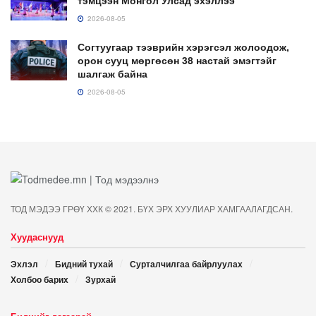
2026-08-05
Согтуугаар тээврийн хэрэгсэл жолоодож,
орон сууц мөргөсөн 38 настай эмэгтэйг
шалгаж байна
2026-08-05
ТОД МЭДЭЭ ГРӨҮ ХХК © 2021. БҮХ ЭРХ ХУУЛИАР ХАМГААЛАГДСАН.
Хуудаснууд
Эхлэл
Бидний тухай
Сурталчилгаа байрлуулах
Холбоо барих
Зурхай