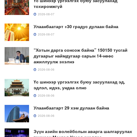
Үс шинээр үргээлгэх буюу засуулахад
тохиромжгүй
2026-08-07
Улаанбаатарт +30 градус дулаан байна
2026-08-07
“Хотын дарга сонсож байна” 150150 тусгай
дугаарыг наймдугаар сарын 14-нөөс
ажиллуулж эхэлнэ
2026-08-06
Үс шинээр үргээлгэх буюу засуулахад эд,
эдлэл, идээ, ундаа олно
2026-08-06
Улаанбаатарт 29 хэм дулаан байна
2026-08-06
Зүүн азийн волейболын аварга шалгаруулах
тэмцээн Монгол Улсад эхэллээ