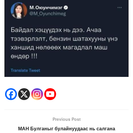
Previous Post
МАН Булганыг булайнуудаас нь салгана