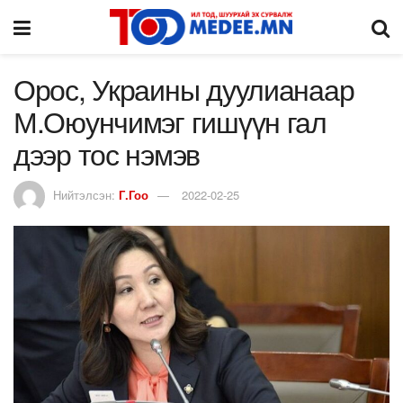
Орос, Украины дуулианаар
М.Оюунчимэг гишүүн гал
дээр тос нэмэв
Нийтэлсэн:
Г.Гоо
2022-02-25