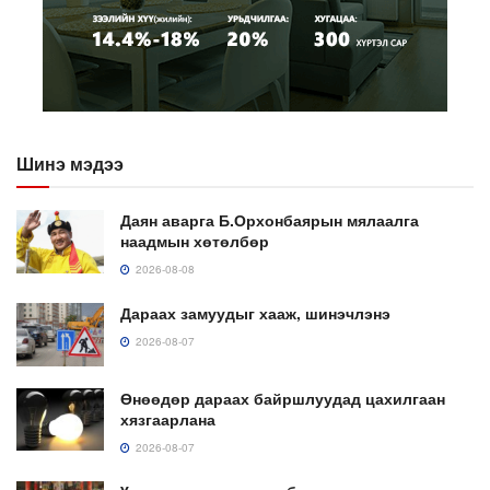
Шинэ мэдээ
Даян аварга Б.Орхонбаярын мялаалга
наадмын хөтөлбөр
2026-08-08
Дараах замуудыг хааж, шинэчлэнэ
2026-08-07
Өнөөдөр дараах байршлуудад цахилгаан
хязгаарлана
2026-08-07