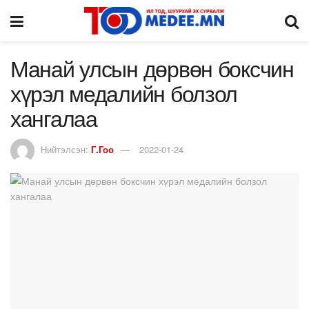
Манай улсын дөрвөн боксчин
хүрэл медалийн болзол
хангалаа
Нийтэлсэн:
Г.Гоо
2022-01-24