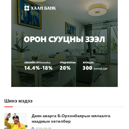
Шинэ мэдээ
Даян аварга Б.Орхонбаярын мялаалга
наадмын хөтөлбөр
2026-08-08