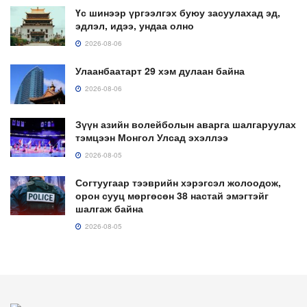
Үс шинээр үргээлгэх буюу засуулахад эд,
эдлэл, идээ, ундаа олно
2026-08-06
Улаанбаатарт 29 хэм дулаан байна
2026-08-06
Зүүн азийн волейболын аварга шалгаруулах
тэмцээн Монгол Улсад эхэллээ
2026-08-05
Согтуугаар тээврийн хэрэгсэл жолоодож,
орон сууц мөргөсөн 38 настай эмэгтэйг
шалгаж байна
2026-08-05