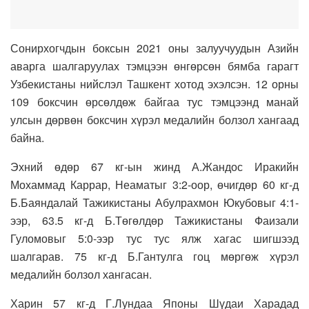
Сонирхогчдын боксын 2021 оны залуучуудын Азийн
аварга шалгаруулах тэмцээн өнгөрсөн бямба гарагт
Узбекистаны нийслэл Ташкент хотод эхэлсэн. 12 орны
109 боксчин өрсөлдөж байгаа тус тэмцээнд манай
улсын дөрвөн боксчин хүрэл медалийн болзол хангаад
байна.
Эхний өдөр 67 кг-ын жинд А.Жандос Иракийн
Мохаммад Каррар, Неаматыг 3:2-оор, өчигдөр 60 кг-д
Б.Баяндалай Тажикистаны Абулрахмон Юкубовыг 4:1-
ээр, 63.5 кг-д Б.Төгөлдөр Тажикистаны Фаизали
Гуломовыг 5:0-ээр тус тус ялж хагас шигшээд
шалгарав. 75 кг-д Б.Гантулга гоц мөргөж хүрэл
медалийн болзол хангасан.
Харин 57 кг-д Г.Лундаа Японы Шүдаи Харадад