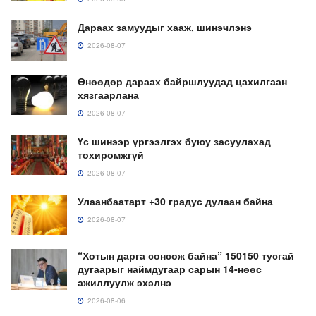
Дараах замуудыг хааж, шинэчлэнэ
2026-08-07
Өнөөдөр дараах байршлуудад цахилгаан
хязгаарлана
2026-08-07
Үс шинээр үргээлгэх буюу засуулахад
тохиромжгүй
2026-08-07
Улаанбаатарт +30 градус дулаан байна
2026-08-07
“Хотын дарга сонсож байна” 150150 тусгай
дугаарыг наймдугаар сарын 14-нөөс
ажиллуулж эхэлнэ
2026-08-06