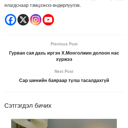
ялагдснаар тэмцээнээ өндөрлүүлэв.
Previous Post
Гурван сая дахь иргэн Х.Монголжин долоон нас
хүржээ
Next Post
Сар шинийн баяраар түлш тасалдахгүй
Сэтгэгдэл бичих