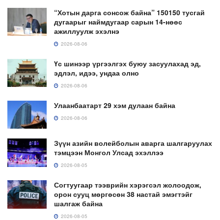
“Хотын дарга сонсож байна” 150150 тусгай
дугаарыг наймдугаар сарын 14-нөөс
ажиллуулж эхэлнэ
2026-08-06
Үс шинээр үргээлгэх буюу засуулахад эд,
эдлэл, идээ, ундаа олно
2026-08-06
Улаанбаатарт 29 хэм дулаан байна
2026-08-06
Зүүн азийн волейболын аварга шалгаруулах
тэмцээн Монгол Улсад эхэллээ
2026-08-05
Согтуугаар тээврийн хэрэгсэл жолоодож,
орон сууц мөргөсөн 38 настай эмэгтэйг
шалгаж байна
2026-08-05