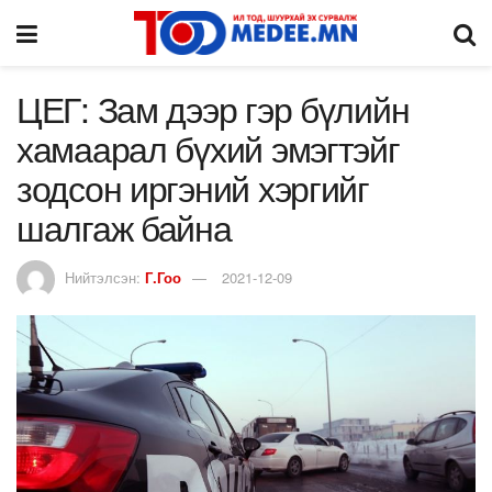
ЦЕГ: Зам дээр гэр бүлийн
хамаарал бүхий эмэгтэйг
зодсон иргэний хэргийг
шалгаж байна
Нийтэлсэн:
Г.Гоо
2021-12-09