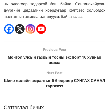
нь одоогоор тодорхой биш байна. Сонгинохайрхан
дүүргийн цагдаагийн хоёрдугаар хэлтсээс холбогдох
шалгалтын ажиллагааг явуулж байна гэлээ.
Previous Post
Монгол улсын газрын тосны экспорт 16 хувиар
өсжээ
Next Post
Шинэ жилийн амралтыг 5-6 өдрөөр СУНГАХ САНАЛ
гаргажээ
Сэтгэгдэл бичих