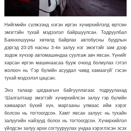
Нийгмийн сүлжээнд нэгэн иргэн хүчирхийлэлд өртсөн
эмэгтэйн тухай мэдээлэл байршуулсан. Тодруулбал
Баянхошууны хөтөлд байрлах автобусны буудлын
дэргэд 23-25 насны 3-4н залуу нэг эмэгтэйг зам дээр
зодож хүчээр автомашиндаа суулгаж авч явсан. Үүнийг
харсан иргэн машинаасаа бууж очоод болиулах гэтэл
жолооч нь ‘Гэр бүлийн асуудал чамд хамаагүй’ гэсэн
тухай мэдээлэл цацсан.
Энэ талаар цагдаагын байгууллагаас тодруулахад
‘Шалгалтаар эмэгтэйг хүчирхийлсэн залуу гэр бүлийн
хамаарал бүхий хүн, маргааны улмаас ийм хэрэг
болсон нь тогтоогдсон. Хамт явсан залуус нь тухайн
залуугийн найзууд болох нь тогтоогдсон. Хүчирхийлэл
үйлдсэн залуу архи согтууруулах ундаа хэрэглэсэн эсэх