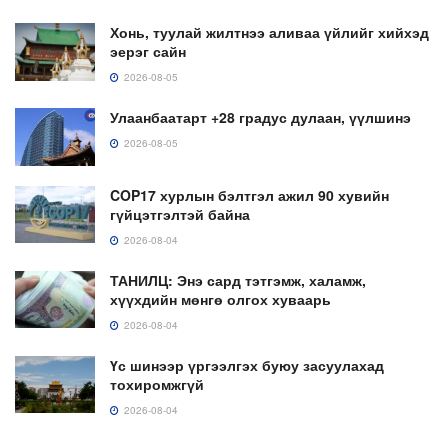
Хонь, туулай жилтнээ аливаа үйлийг хийхэд
эерэг сайн
2026-08-05
Улаанбаатарт +28 градус дулаан, үүлшинэ
2026-08-05
COP17 хурлын бэлтгэл ажил 90 хувийн
гүйцэтгэлтэй байна
2026-08-04
ТАНИЛЦ: Энэ сард тэтгэмж, халамж,
хүүхдийн мөнгө олгох хуваарь
2026-08-04
Үс шинээр үргээлгэх буюу засуулахад
тохиромжгүй
2026-08-04