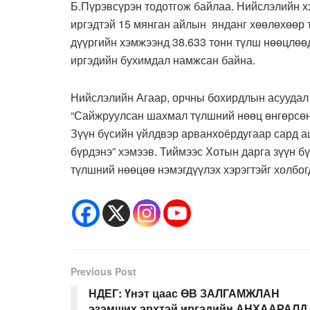
Б.Пүрэвсүрэн тодотгож байлаа. Нийслэлийн х
иргэдтэй 15 мянган айлын янданг хөөлөхөөр 
дүүргийн хэмжээнд 38.633 тонн түлш нөөцлөө
иргэдийн бухимдал намжсан байна.
Нийслэлийн Агаар, орчны бохирдлын асуудал
“Сайжруулсан шахмал түлшний нөөц өнгөрсөн 
Зүүн бүсийн үйлдвэр арванхоёрдугаар сард а
бүрдэнэ” хэмээв. Тиймээс Хотын дарга зүүн 
түлшний нөөцөө нэмэгдүүлэх хэрэгтэйг холбог
Previous Post
НДЕГ: Үнэт цаас ӨВ ЗАЛГАМЖЛАН
эзэмших эрхтэй иргэдийн АНХААРАЛД