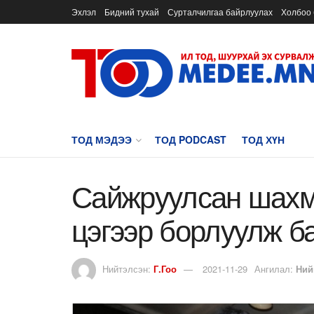
Эхлэл
Бидний тухай
Сурталчилгаа байрлуулах
Холбоо 
ТОД МЭДЭЭ
ТОД PODCAST
ТОД ХҮН
Сайжруулсан шахм
цэгээр борлуулж б
Нийтэлсэн:
Г.Гоо
2021-11-29
Ангилал:
Ний