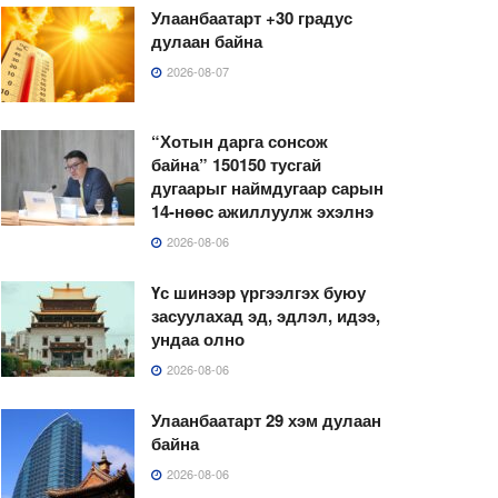
Улаанбаатарт +30 градус
дулаан байна
2026-08-07
“Хотын дарга сонсож
байна” 150150 тусгай
дугаарыг наймдугаар сарын
14-нөөс ажиллуулж эхэлнэ
2026-08-06
Үс шинээр үргээлгэх буюу
засуулахад эд, эдлэл, идээ,
ундаа олно
2026-08-06
Улаанбаатарт 29 хэм дулаан
байна
2026-08-06