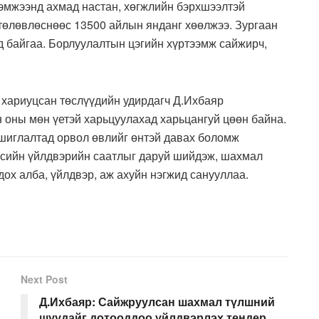
эмжээнд ахмад настан, хөгжлийн бэрхшээлтэй
төлөвлөснөөс 13500 айлын янданг хөөлжээ. Зургаан
д байгаа. Борлуулалтын цэгийн хүртээмж сайжирч,
 хариуцсан төслүүдийн удирдагч Д.Ихбаяр
оны мөн үетэй харьцуулахад харьцангуй цөөн байна.
шиглалтад орвол өвлийг өнтэй давах боломж
бүсийн үйлдвэрийн саатлыг даруй шийдэж, шахмал
дох алба, үйлдвэр, аж ахуйн нэгжид санууллаа.
Next Post
Д.Ихбаяр: Сайжруулсан шахмал түлшний
шуудайг дотооддоо үйлдвэрлэх тендер