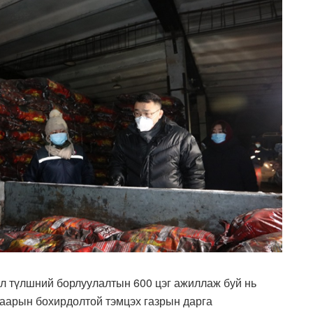
л түлшний борлуулалтын 600 цэг ажиллаж буй нь
аарын бохирдолтой тэмцэх газрын дарга