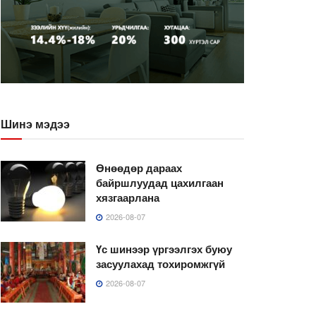
Шинэ мэдээ
Өнөөдөр дараах
байршлуудад цахилгаан
хязгаарлана
2026-08-07
Үс шинээр үргээлгэх буюу
засуулахад тохиромжгүй
2026-08-07