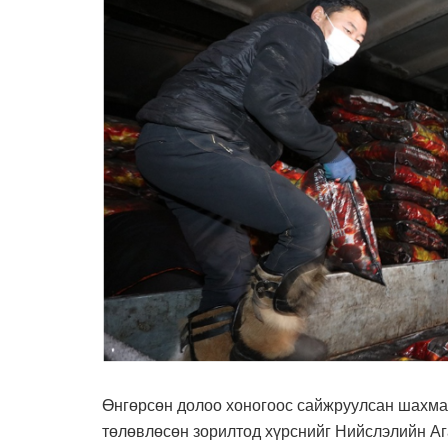
Өнгөрсөн долоо хоногоос сайжруулсан шахма
төлөвлөсөн зорилтод хүрснийг Нийслэлийн Аг