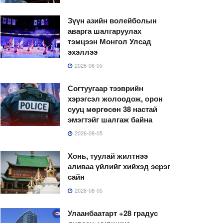
Зүүн азийн волейболын
аварга шалгаруулах
тэмцээн Монгол Улсад
эхэллээ
2026-08-05
Согтуугаар тээврийн
хэрэгсэл жолоодож, орон
сууц мөргөсөн 38 настай
эмэгтэйг шалгаж байна
2026-08-05
Хонь, туулай жилтнээ
аливаа үйлийг хийхэд эерэг
сайн
2026-08-05
Улаанбаатарт +28 градус