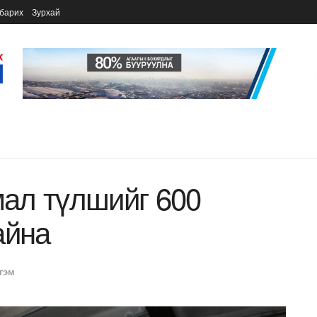
барих
Зурхай
ал түлшийг 600
айна
гэм