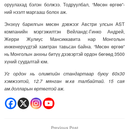
оруулахад бэлэн болжээ. Тодруулбал, “Мөсөн өргөө”-
ний нээлт маргааш болох аж.
Энэхүү барилгын мөсөн дэвжээг Австри улсын AST
компанийн мэргэжилтэн Вейландс-Гинко Андрей,
Жерри Жулиус Мансиккавита нар Монголын
инженерүүдтэй хамтран тавьсан байна. “Мөсөн өргөө”
нь Монголын анхны битүү дээвэртэй ордон бөгөөд 3500
хүний суудалтай юм.
Уг ордон нь олимпийн стандартаар буюу 60х30
хэмжээтэй, 12.7 мянган м.кв талбайтай. 15 сая
ам.долларын өртөгтэй аж.
Previous Post