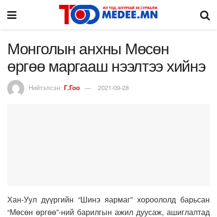
Монголын анхны Мөсөн
өргөө маргааш нээлтээ хийнэ
Нийтэлсэн:
Г.Гоо
2021-09-28
Хан-Уул дүүргийн “Шинэ яармаг” хороололд барьсан
“Мөсөн өргөө”-ний барилгын ажил дуусаж, ашиглалтад