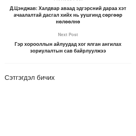
Д.Цэнджав: Халдвар аваад эдгэрсний дараа хэт
ачаалалтай дасгал хийх нь yyшгинд cөpгөөp
нөлөөлнө
Next Post
Гэр хорооллын айлуудад хог ялган ангилах
зориулалтын сав байрлуулжээ
Сэтгэгдэл бичих