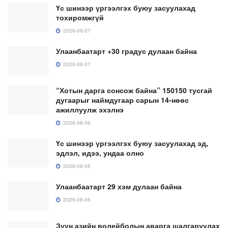
Үс шинээр үргээлгэх буюу засуулахад
тохиромжгүй
2026-08-07
Улаанбаатарт +30 градус дулаан байна
2026-08-07
“Хотын дарга сонсож байна” 150150 тусгай
дугаарыг наймдугаар сарын 14-нөөс
ажиллуулж эхэлнэ
2026-08-06
Үс шинээр үргээлгэх буюу засуулахад эд,
эдлэл, идээ, ундаа олно
2026-08-06
Улаанбаатарт 29 хэм дулаан байна
2026-08-06
Зүүн азийн волейболын аварга шалгаруулах