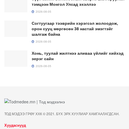
тэмцээн Монгол Улсад эхэллээ
2026-08-05
Согтуугаар тээврийн хэрэгсэл жолоодож,
орон сууц мөргөсөн 38 настай эмэгтэйг
шалгаж байна
2026-08-05
Хонь, туулай жилтнээ аливаа үйлийг хийхэд
эерэг сайн
2026-08-05
ТОД МЭДЭЭ ГРӨҮ ХХК © 2021. БҮХ ЭРХ ХУУЛИАР ХАМГААЛАГДСАН.
Хуудаснууд