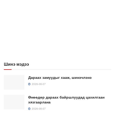
Шинэ мэдээ
Дараах замуудыг хааж, шинэчлэнэ
2026-08-07
Өнөөдөр дараах байршлуудад цахилгаан
хязгаарлана
2026-08-07