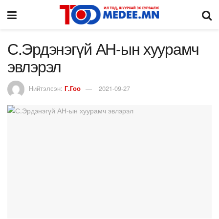
С.Эрдэнэгүй АН-ын хуурамч
эвлэрэл
Нийтэлсэн:
Г.Гоо
2021-09-27