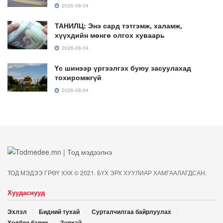
2026-08-04
ТАНИЛЦ: Энэ сард тэтгэмж, халамж,
хүүхдийн мөнгө олгох хуваарь
2026-08-04
Үс шинээр үргээлгэх буюу засуулахад
тохиромжгүй
2026-08-04
ТОД МЭДЭЭ ГРӨҮ ХХК © 2021. БҮХ ЭРХ ХУУЛИАР ХАМГААЛАГДСАН.
Хуудаснууд
Эхлэл
Бидний тухай
Сурталчилгаа байрлуулах
Холбоо барих
Зурхай