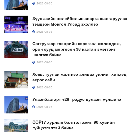
2026-08-06
Зүүн азийн волейболын аварга шалгаруулах
тэмцээн Монгол Улсад эхэллээ
2026-08-05
Согтуугаар тээврийн хэрэгсэл жолоодож,
орон сууц мөргөсөн 38 настай эмэгтэйг
шалгаж байна
2026-08-05
Хонь, туулай жилтнээ аливаа үйлийг хийхэд
эерэг сайн
2026-08-05
Улаанбаатарт +28 градус дулаан, үүлшинэ
2026-08-05
COP17 хурлын бэлтгэл ажил 90 хувийн
гүйцэтгэлтэй байна