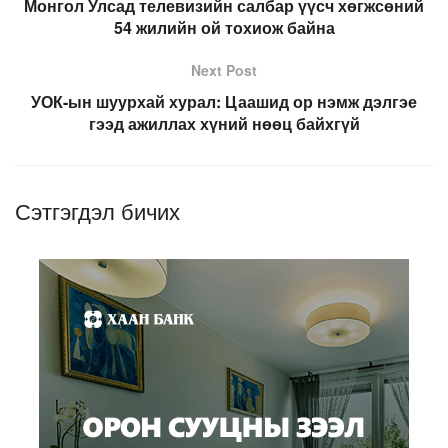
Монгол Улсад телевизийн салбар үүсч хөгжсөний
54 жилийн ой тохиож байна
Next Post
УОК-ын шуурхай хурал: Цаашид ор нэмж дэлгэе
гээд ажиллах хүний нөөц байхгүй
Сэтгэгдэл бичих