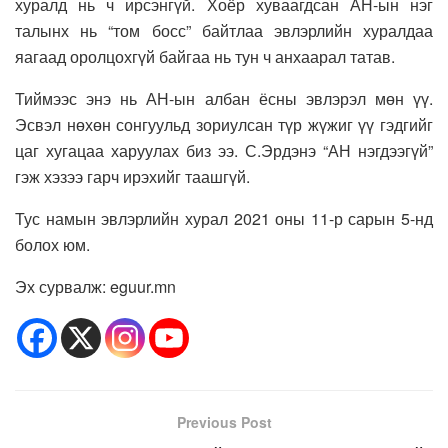
хуралд нь ч ирсэнгүй. Хоёр хуваагдсан АН-ын нэг
талынх нь “том босс” байтлаа эвлэрлийн хуралдаа
яагаад оролцохгүй байгаа нь тун ч анхаарал татав.
Тиймээс энэ нь АН-ын албан ёсны эвлэрэл мөн үү.
Эсвэл нөхөн сонгуульд зориулсан түр жүжиг үү гэдгийг
цаг хугацаа харуулах биз ээ. С.Эрдэнэ “АН нэгдээгүй”
гэж хэзээ гарч ирэхийг таашгүй.
Тус намын эвлэрлийн хурал 2021 оны 11-р сарын 5-нд
болох юм.
Эх сурвалж: eguur.mn
Previous Post