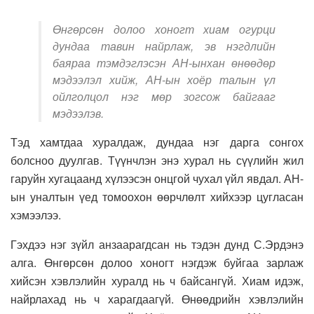
Өнгөрсөн долоо хоногт хиам огурци
дундаа тавин найрлаж, эв нэгдлийн
баяраа тэмдэглэсэн АН-ынхан өнөөдөр
мэдээлэл хийж, АН-ын хоёр талын үл
ойлголцол нэг мөр зогсож байгааг
мэдээлэв.
Тэд хамтдаа хуралдаж, дундаа нэг дарга сонгох
болсноо дуулгав. Түүнчлэн энэ хурал нь сүүлийн жил
гаруйн хугацаанд хүлээсэн онцгой чухал үйл явдал. АН-
ын уналтын үед томоохон өөрчлөлт хийхээр цугласан
хэмээлээ.
Гэхдээ нэг зүйл анзаарагдсан нь тэдэн дунд С.Эрдэнэ
алга. Өнгөрсөн долоо хоногт нэгдэж буйгаа зарлаж
хийсэн хэвлэлийн хуралд нь ч байсангүй. Хиам идэж,
найрлахад нь ч харагдаагүй. Өнөөдрийн хэвлэлийн