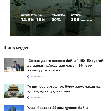
Шинэ мэдээ
“Хотын дарга сонсож байна” 150150 тусгай
дугаарыг наймдугаар сарын 14-нөөс
ажиллуулж эхэлнэ
2026-08-06
Үс шинээр үргээлгэх буюу засуулахад эд,
эдлэл, идээ, ундаа олно
2026-08-06
Улаанбаатарт 29 хэм дулаан байна