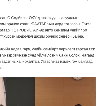
асан О.Содбилэг ОХУ-д шатахууны асуудлыг
хим орчноо сэвж, “БААТАР”-ын дүрд тоглосон. Гэтэл
сургаар ПЕТРОВИС АИ-92 авто бензины үнийг 150
өгт хүрсэн мэдээлэл цахим орчноо хөвөрч байна.
кийн алдаа гарч, үнийн самбарт өөрчлөлт гарсан гэж
 үнээр хичнээн хүнд үйлчилсэн ч байж болох. Яагаад
эдэг нь хачирхалтай. Угаас үнээ нэмэх гэж байгаад
.