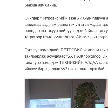
бензин авч байна.
Өчигдөр “Петровис”-ийн эзэн УИХ-ын гишүүн 
шийдвэрлээд явж байна гэх утгатай мэдээг ца
өнөөдөр шатахуун нийлүүлэгдэж байгаа гэх 
төгрөгөөр нэмж 2200 төгрөг, АИ-95 2650 төгр
Гэтэл уг нэмэгдлийг ПЕТРОВИС компани техни
тайлбарлаж асуудлаас “БУЛТАЖ” орхилоо. Энэ
гэнэт үнэ нэмэгдэж ТЕХНИКИЙН АЛДАА гарав г
ийнхүү барьц алдав уу? гэх хардал төрж байна