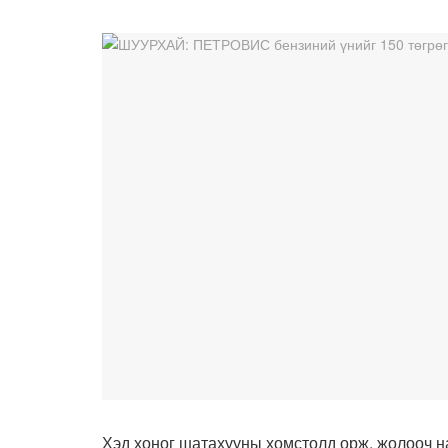
Хэд хоног шатахууны хомстолд орж, жолооч на