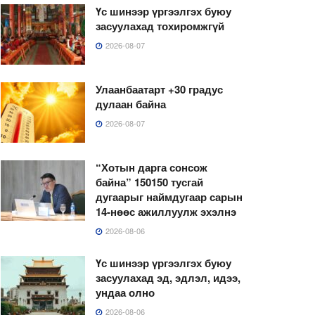
Үс шинээр үргээлгэх буюу
засуулахад тохиромжгүй
2026-08-07
Улаанбаатарт +30 градус
дулаан байна
2026-08-07
“Хотын дарга сонсож
байна” 150150 тусгай
дугаарыг наймдугаар сарын
14-нөөс ажиллуулж эхэлнэ
2026-08-06
Үс шинээр үргээлгэх буюу
засуулахад эд, эдлэл, идээ,
ундаа олно
2026-08-06