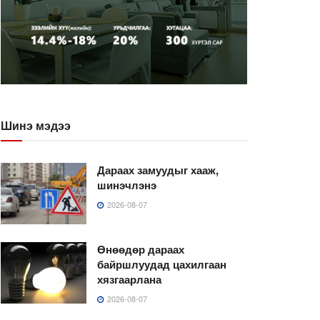
Шинэ мэдээ
Дараах замуудыг хааж,
шинэчлэнэ
2026-08-07
Өнөөдөр дараах
байршлуудад цахилгаан
хязгаарлана
2026-08-07