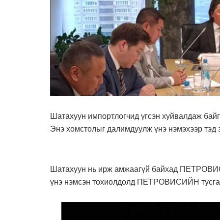
Шатахуун импортлогчид үгсэн хуйвалдаж байг
Энэ хомстолыг далимдуулж үнэ нэмэхээр тэд 
Шатахуун нь ирж амжаагүй байхад ПЕТРОВИС и
үнэ нэмсэн тохиолдолд ПЕТРОВИСИЙН тусгай 