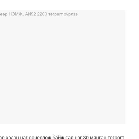
р хэдэн цаг оочерлож байж сая нэг 30 мянган төгрөгт