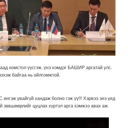
аад хомстол үүсгэж, үнэ нэмдэг БАШИР аргатай улс.
зэхэж байгаа нь ойлгомжтой.
нгэж увайгүй хандаж болно гэж үү!!! Хэрвээ энэ үед
зөвшөөрлийг цуцлах хүртэл арга хэмжээ авах аж.