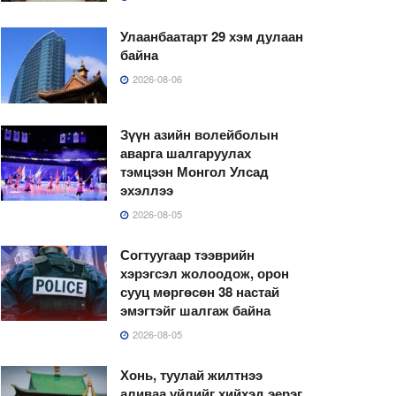
Улаанбаатарт 29 хэм дулаан
байна
2026-08-06
Зүүн азийн волейболын
аварга шалгаруулах
тэмцээн Монгол Улсад
эхэллээ
2026-08-05
Согтуугаар тээврийн
хэрэгсэл жолоодож, орон
сууц мөргөсөн 38 настай
эмэгтэйг шалгаж байна
2026-08-05
Хонь, туулай жилтнээ
аливаа үйлийг хийхэд эерэг