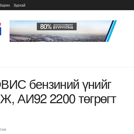
барих
Зурхай
ИС бензиний үнийг
Ж, АИ92 2200 төгрөгт
гэм