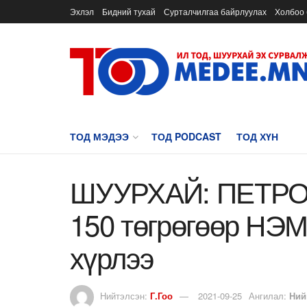
Эхлэл
Бидний тухай
Сурталчилгаа байрлуулах
Холбоо 
ТОД МЭДЭЭ
ТОД PODCAST
ТОД ХҮН
ШУУРХАЙ: ПЕТРОВ
150 төгрөгөөр НЭМ
хүрлээ
Нийтэлсэн:
Г.Гоо
2021-09-25
Ангилал:
Ний