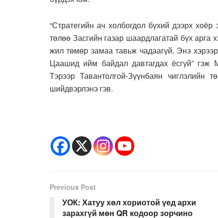
“Стратегийн ач холбогдол бүхий дээрх хоёр
төлөө Засгийн газар шаардлагатай бүх арга х
жил төмөр замаа тавьж чадаагүй. Энэ хэрээ
Цаашид ийм байдал давтагдах ёсгүй” гэж 
Тэрээр Тавантолгой-Зүүнбаян чиглэлийн т
шийдвэрлэнэ гэв.
Previous Post
УОК: Хатуу хөл хориотой үед архи
зарахгүй мөн QR кодоор зорчино