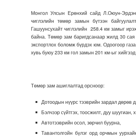
Монгол Улсын Ерөнхий сайд Л.Оюун-Эрдэнэ
чиглэлийн төмөр замын бүтээн байгуулалт
Гашуунсухайт чиглэлийн 258.4 км замыг ирэ
байна. Төмөр зам баригдсанаар жилд 30 сая 
экспортлох боломж бүрдэх юм. Одоогоор газа
хувь буюу 233 км гол замын 201 км-ыг хийгээд
Төмөр зам ашиглалтад орсноор:
Дотоодын нүүрс тээврийн зардал дөрөв да
Бэлчээр сүйтгэх, тоосжилт, дуу шуугиан, 
Автотээврийн осол, зөрчил буурна,
Тавантолгойн бүлэг орд орчмын уурхай