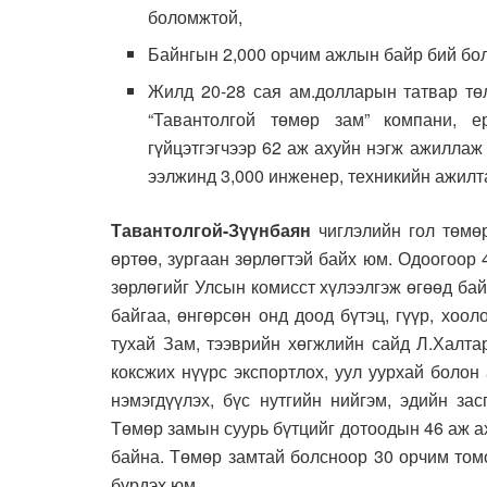
боломжтой,
Байнгын 2,000 орчим ажлын байр бий бо
Жилд 20-28 сая ам.долларын татвар төл
“Тавантолгой төмөр зам” компани, ер
гүйцэтгэгчээр 62 аж ахуйн нэгж ажиллаж 
ээлжинд 3,000 инженер, техникийн ажилт
Тавантолгой-Зүүнбаян
чиглэлийн гол төмөр
өртөө, зургаан зөрлөгтэй байх юм. Одоогоор 
зөрлөгийг Улсын комисст хүлээлгэж өгөөд бай
байгаа, өнгөрсөн онд доод бүтэц, гүүр, хоо
тухай Зам, тээврийн хөгжлийн сайд Л.Халта
коксжих нүүрс экспортлох, уул уурхай болон
нэмэгдүүлэх, бүс нутгийн нийгэм, эдийн за
Төмөр замын суурь бүтцийг дотоодын 46 аж ах
байна. Төмөр замтай болсноор 30 орчим том
бүрдэх юм.