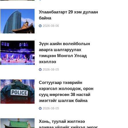
Улаанбаатарт 29 хэм дулаан
байна
2026-08-06
Зүүн азийн волейболын
аварга шалгаруулах
тэмцээн Монгол Улсад
эхэллээ
2026-08-05
Согтуугаар тээврийн
хэрэгсэл жолоодож, орон
сууц мөргөсөн 38 настай
эмэгтэйг шалгаж байна
2026-08-05
Хонь, туулай жилтнээ
аливаа үйлийг хийхэд эерэг