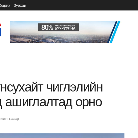
барих
Зурхай
нсухайт чиглэлийн
д ашиглалтад орно
гийн газар