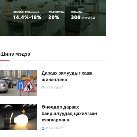
Шинэ мэдээ
Дараах замуудыг хааж,
шинэчлэнэ
2026-08-07
Өнөөдөр дараах
байршлуудад цахилгаан
хязгаарлана
2026-08-07