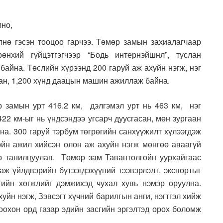
лно,
нө гэсэн тооцоо гарчээ. Төмөр замын захиалагчаар
өнхий гүйцэтгэгчээр “Бодь интернэйшнл”, туслан
байна. Төслийн хүрээнд 200 гаруй аж ахуйн нэгж, нэг
ан, 1,200 хүнд даацын машин ажиллаж байна.
 замын урт 416.2 км, дэлгэмэл урт нь 463 км, нэг
422 км-ыг нь үндсэндээ угсарч дуусгасан, мөн зургаан
на. 300 гаруй тэрбум төгрөгийн санхүүжилт хүлээгдэж
лойн ажил хийсэн олон аж ахуйн нэгж мөнгөө аваагүй
р танилцуулав. Төмөр зам Тавантолгойн уурхайгаас
 аж үйлдвэрийн бүтээгдэхүүний тээвэрлэлт, экспортыг
сгийн хөгжлийг дэмжихэд чухал хувь нэмэр оруулна.
уйн нэгж, Зэвсэгт хүчний барилгын анги, нэгтгэл хийж
оохон орд газар эдийн засгийн эргэлтэд орох боломж