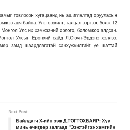
 замыг товлосон хугацаанд нь ашиглалтад оруулахын
эмжээ авч байна. Улстөржилт, талцал зэргээс болж 12
р Монгол Улс их хэмжээний орлого, боломжоо алдсан.
Монгол Улсын Ерөнхий сайд Л.Оюун-Эрдэнэ хэллээ.
өмөр замд шаардлагатай санхүүжилтийг үе шаттай
Next Post
Байлдагч Х-ийн ээж Д.ТОГТОХБАЯР: Хүү
минь өчигдөр залгаад “Ээжтэйгээ хамгийн