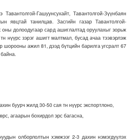
 Тавантолгой-Гашуунсухайт, Тавантолгой-Зүүнбаян
ын явцтай танилцав. Засгийн газар Тавантолгой-
х оны долоодугаар сард ашиглалтад оруулахыг зорьж
тн нүүрс зэрэг ашигт малтмал, бусад ачаа тээвэрлэж
р шорооны ажил 81, дээд бүтцийн барилга угсралт 67
 байна.
хин буурч жилд 30-50 сая тн нүүрс экспортлоно,
хөрс, агаарын бохирдол эрс багасна,
нуудын олборлолтын хэмжээг 2-3 дахин нэмэгдүүлэх