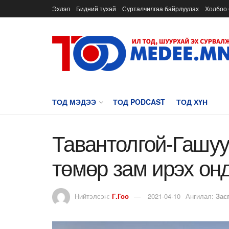
Эхлэл
Бидний тухай
Сурталчилгаа байрлуулах
Холбоо 
ТОД МЭДЭЭ
ТОД PODCAST
ТОД ХҮН
Тавантолгой-Гашуу
төмөр зам ирэх он
Нийтэлсэн:
Г.Гоо
2021-04-10
Ангилал:
Зас