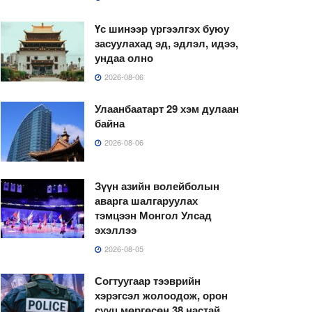
Үс шинээр үргээлгэх буюу
засуулахад эд, эдлэл, идээ,
ундаа олно
2026-08-06
Улаанбаатарт 29 хэм дулаан
байна
2026-08-06
Зүүн азийн волейболын
аварга шалгаруулах
тэмцээн Монгол Улсад
эхэллээ
2026-08-05
Согтуугаар тээврийн
хэрэгсэл жолоодож, орон
сууц мөргөсөн 38 настай