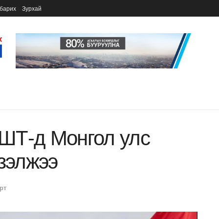
барих
Зурхай
ШТ-д Монгол улс
эзэлжээ
рт