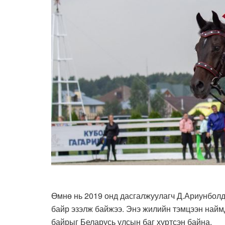
Өмнө нь 2019 онд дасгалжуулагч Д.Ариунболд
байр эзэлж байжээ. Энэ жилийн тэмцээн найм
байрыг Беларусь улсын баг хүртсэн байна.