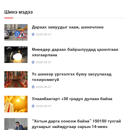
Шинэ мэдээ
Дараах замуудыг хааж, шинэчлэнэ
2026-08-07
Өнөөдөр дараах байршлуудад цахилгаан
хязгаарлана
2026-08-07
Үс шинээр үргээлгэх буюу засуулахад
тохиромжгүй
2026-08-07
Улаанбаатарт +30 градус дулаан байна
2026-08-07
“Хотын дарга сонсож байна” 150150 тусгай
дугаарыг наймдугаар сарын 14-нөөс