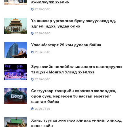
ажиллуулж эхэлнэ
2026-08-06
Үс шинээр үргээлгэх буюу засуулахад эд,
эдлэл, идээ, ундаа олно
2026-08-06
Улаанбаатарт 29 хэм дулаан байна
2026-08-06
Зүүн азийн волейболын аварга шалгаруулах
тэмцээн Монгол Улсад эхэллээ
2026-08-05
Согтуугаар тээврийн хэрэгсэл жолоодож,
орон сууц мөргөсөн 38 настай эмэгтэйг
шалгаж байна
2026-08-05
Хонь, туулай жилтнээ аливаа үйлийг хийхэд
эерэг сайн