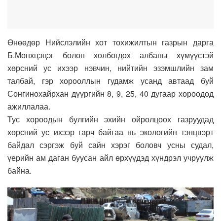
Өнөөдөр Нийслэлийн хот тохижилтын газрын дарга
Б.Мөнхцэцэг болон холбогдох албаны хүмүүстэй
хөрсний ус ихээр нэвчин, нийтийн эзэмшлийн зам
талбай, гэр хорооллын гудамж усанд автаад буй
Сонгинохайрхан дүүргийн 8, 9, 25, 40 дугаар хороодод
ажиллалаа.
Тус хороодын булгийн эхийн ойролцоох газруудад
хөрсний ус ихээр гарч байгаа нь экологийн тэнцвэрт
байдал сэргэж буй сайн хэрэг боловч усны судал,
үерийн ам даган буусан айл өрхүүдэд хүндрэл учруулж
байна.