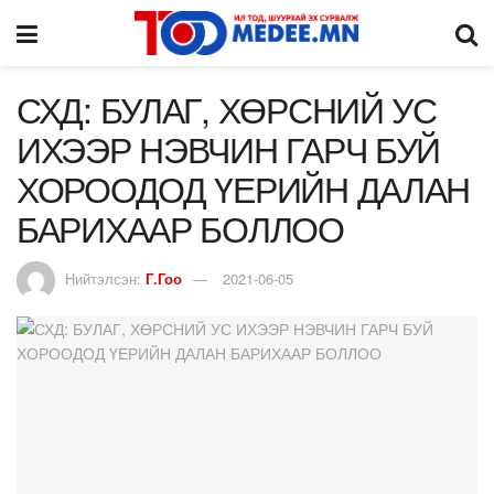
СХД: БУЛАГ, ХӨРСНИЙ УС
ИХЭЭР НЭВЧИН ГАРЧ БУЙ
ХОРООДОД ҮЕРИЙН ДАЛАН
БАРИХААР БОЛЛОО
Нийтэлсэн:
Г.Гоо
2021-06-05