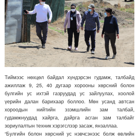
Тиймээс нөхцөл байдал хүндэрсэн гудамж, талбайд
ажиллаж 9, 25, 40 дугаар хорооны хөрсний болон
булгийн ус ихтэй газруудад ус зайлуулах, хоолой
үерийн далан барихаар боллоо. Мөн усанд автсан
хороодын нийтийн эзэмшлийн зам талбай,
гудамжнуудад хайрга, дайрга асган зам талбайг
зориулалтын техник хэрэгслээр засаж, янзаллаа.
“Булгийн болон хөрсний ус нэвчсэнээс болж өвлийн