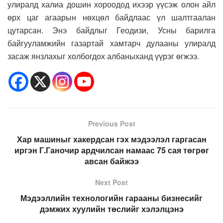
улиралд халиа дошин хороодод ихээр үүсэж олон айл
өрх цаг агаарын нөхцөл байдлаас үл шалтгаалан
цутарсан. Энэ байдлыг Геодизи, Усны барилга
байгууламжийн газартай хамтарч дулааны улиралд
засаж янзлахыг холбогдох албаныханд үүрэг өгжээ.
Previous Post
Хар машиныг хакердсан гэх мэдээлэл гаргасан
иргэн Г.Ганочир ардчилсан намаас 75 сая төгрөг
авсан байжээ
Next Post
Мэдээллийн технологийн гарааны бизнесийг
дэмжих хуулийн төслийг хэлэлцэнэ